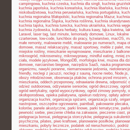
campingowa
,
kuchnia czeska
,
kuchnia dla singli
,
kuchnia gruzińs
kuchnia japońska
,
kuchnia koreańska
,
kuchnia libańska
,
kuchnia
niskobudżetowa
,
kuchnia peruwiańska
,
kuchnia portugalska
,
kuch
kuchnia regionalna Małopolski
,
kuchnia regionalna Mazur
,
kuchnia
kuchnia regionalna Śląska
,
kuchnia roślinna
,
kuchnia skandynaw
kuchnia tajska
,
kuchnia turecka
,
kuchnia ukraińska
,
kuchnia węgi
kuchnia żydowska
,
kultura herbaty
,
kultura kawy
,
łąka kwietna
,
la
Laravel
,
laser tag
,
last minute
,
lemoniady domowe
,
Linux
,
lokalne
czarterowe
,
low-code
,
lunchbox do pracy
,
łyżwiarstwo
,
macOS
,
m
małe remonty
,
malowanie mebli
,
malowanie po numerach
,
mapa of
domowe
,
masaż relaksacyjny
,
masaż sportowy
,
meble z palet
,
me
miejskie rośliny
,
mieszkanie wynajmowane
,
mieszkanie z balkon
mikroogród
,
mikroserwisy
,
mikrowyprawy
,
mindful eating
,
mniej z
ciała
,
modele językowe
,
MongoDB
,
morfologia krwi
,
muzea dla dzi
domowe
,
narciarstwo biegowe
,
narzędzia SaaS
,
nauka programow
organizmu
,
nawyki poranne
,
niemarnowanie jedzenia
,
nietoleranc
friendly
,
noclegi z jacuzzi
,
noclegi z sauną
,
nocne niebo
,
Node.js
,
obozy młodzieżowe
,
obserwacja ptaków
,
ochrona przed mrozem
,
mieszkania
,
oddech przeponowy
,
odnawianie drewna
,
odporność 
odzież outdoorowa
,
odżywianie seniorów
,
ogród deszczowy
,
ogród
ogród wertykalny
,
ogród wypoczynkowy
,
ogród zimowy pomysły
,
o
okołoporodowa
,
opieka paliatywna
,
opiekun rodzinny
,
opłaty admin
organizacja kuchni
,
organizacja spiżarni
,
organizacja szafy
,
origa
nastrojowe
,
oszczędne ogrzewanie
,
paintball
,
pakowanie plecaka
kolorów
,
panele akustyczne
,
parki linowe
,
parki tematyczne
,
parki
pewność siebie
,
pieczenie chleba na zakwasie
,
pieczenie ciast
,
p
pielęgnacja bonsai
,
pielęgnacja storczyków
,
pielęgnacja sukulent
psychiczna
,
pilates
,
piwo kraftowe
,
planowanie posiłków
,
planowa
mieszkaniu
,
pobyty lecznicze
,
podatek od nieruchomości
,
podróż
aktywne
,
podróże budżetowe
,
podróże edukacyjne
,
podróże kam