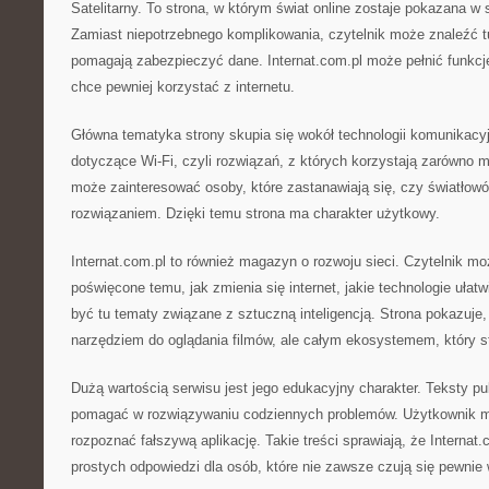
Satelitarny. To strona, w którym świat online zostaje pokazana w 
Zamiast niepotrzebnego komplikowania, czytelnik może znaleźć t
pomagają zabezpieczyć dane. Internat.com.pl może pełnić funkcję
chce pewniej korzystać z internetu.
Główna tematyka strony skupia się wokół technologii komunikacyjn
dotyczące Wi-Fi, czyli rozwiązań, z których korzystają zarówno mi
może zainteresować osoby, które zastanawiają się, czy światłowó
rozwiązaniem. Dzięki temu strona ma charakter użytkowy.
Internat.com.pl to również magazyn o rozwoju sieci. Czytelnik moż
poświęcone temu, jak zmienia się internet, jakie technologie uła
być tu tematy związane z sztuczną inteligencją. Strona pokazuje, ż
narzędziem do oglądania filmów, ale całym ekosystemem, który sta
Dużą wartością serwisu jest jego edukacyjny charakter. Teksty p
pomagać w rozwiązywaniu codziennych problemów. Użytkownik mo
rozpoznać fałszywą aplikację. Takie treści sprawiają, że Interna
prostych odpowiedzi dla osób, które nie zawsze czują się pewnie