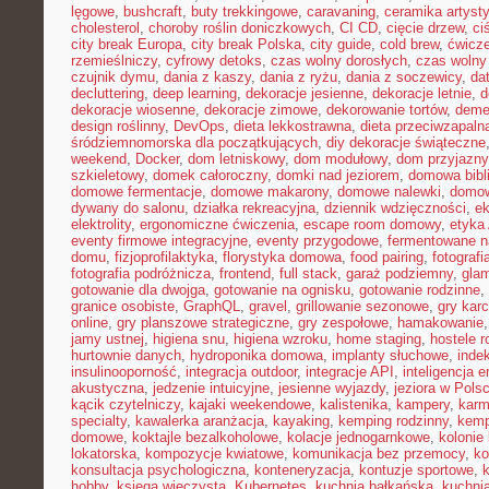
lęgowe
,
bushcraft
,
buty trekkingowe
,
caravaning
,
ceramika artyst
cholesterol
,
choroby roślin doniczkowych
,
CI CD
,
cięcie drzew
,
ci
city break Europa
,
city break Polska
,
city guide
,
cold brew
,
ćwicze
rzemieślniczy
,
cyfrowy detoks
,
czas wolny dorosłych
,
czas wolny 
czujnik dymu
,
dania z kaszy
,
dania z ryżu
,
dania z soczewicy
,
da
decluttering
,
deep learning
,
dekoracje jesienne
,
dekoracje letnie
,
d
dekoracje wiosenne
,
dekoracje zimowe
,
dekorowanie tortów
,
deme
design roślinny
,
DevOps
,
dieta lekkostrawna
,
dieta przeciwzapaln
śródziemnomorska dla początkujących
,
diy dekoracje świąteczne
weekend
,
Docker
,
dom letniskowy
,
dom modułowy
,
dom przyjazny
szkieletowy
,
domek całoroczny
,
domki nad jeziorem
,
domowa bibl
domowe fermentacje
,
domowe makarony
,
domowe nalewki
,
domow
dywany do salonu
,
działka rekreacyjna
,
dziennik wdzięczności
,
e
elektrolity
,
ergonomiczne ćwiczenia
,
escape room domowy
,
etyka 
eventy firmowe integracyjne
,
eventy przygodowe
,
fermentowane n
domu
,
fizjoprofilaktyka
,
florystyka domowa
,
food pairing
,
fotografi
fotografia podróżnicza
,
frontend
,
full stack
,
garaż podziemny
,
gla
gotowanie dla dwojga
,
gotowanie na ognisku
,
gotowanie rodzinne
,
granice osobiste
,
GraphQL
,
gravel
,
grillowanie sezonowe
,
gry kar
online
,
gry planszowe strategiczne
,
gry zespołowe
,
hamakowanie
jamy ustnej
,
higiena snu
,
higiena wzroku
,
home staging
,
hostele r
hurtownie danych
,
hydroponika domowa
,
implanty słuchowe
,
inde
insulinooporność
,
integracja outdoor
,
integracje API
,
inteligencja 
akustyczna
,
jedzenie intuicyjne
,
jesienne wyjazdy
,
jeziora w Pols
kącik czytelniczy
,
kajaki weekendowe
,
kalistenika
,
kampery
,
karm
specialty
,
kawalerka aranżacja
,
kayaking
,
kemping rodzinny
,
kemp
domowe
,
koktajle bezalkoholowe
,
kolacje jednogarnkowe
,
kolonie 
lokatorska
,
kompozycje kwiatowe
,
komunikacja bez przemocy
,
ko
konsultacja psychologiczna
,
konteneryzacja
,
kontuzje sportowe
,
hobby
,
księga wieczysta
,
Kubernetes
,
kuchnia bałkańska
,
kuchnia