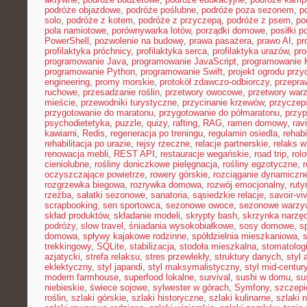
podróże objazdowe
,
podróże poślubne
,
podróże poza sezonem
,
p
solo
,
podróże z kotem
,
podróże z przyczepą
,
podróże z psem
,
po
pola namiotowe
,
porównywarka lotów
,
porządki domowe
,
posiłki p
PowerShell
,
pozwolenie na budowę
,
prawa pasażera
,
prawo AI
,
pr
profilaktyka próchnicy
,
profilaktyka serca
,
profilaktyka urazów
,
pr
programowanie Java
,
programowanie JavaScript
,
programowanie K
programowanie Python
,
programowanie Swift
,
projekt ogrodu pr
engineering
,
promy morskie
,
protokół zdawczo-odbiorczy
,
przepr
ruchowe
,
przesadzanie roślin
,
przetwory owocowe
,
przetwory war
mieście
,
przewodniki turystyczne
,
przycinanie krzewów
,
przyczep
przygotowanie do maratonu
,
przygotowanie do półmaratonu
,
przyp
psychodietetyka
,
puzzle
,
quizy
,
rafting
,
RAG
,
ramen domowy
,
rav
kawiarni
,
Redis
,
regeneracja po treningu
,
regulamin osiedla
,
rehabi
rehabilitacja po urazie
,
rejsy rzeczne
,
relacje partnerskie
,
relaks 
renowacja mebli
,
REST API
,
restauracje wegańskie
,
road trip
,
rol
cieniolubne
,
rośliny doniczkowe pielęgnacja
,
rośliny egzotyczne
,
r
oczyszczające powietrze
,
rowery górskie
,
rozciąganie dynamiczn
rozgrzewka biegowa
,
rozrywka domowa
,
rozwój emocjonalny
,
ruty
rzeźba
,
sałatki sezonowe
,
sanatoria
,
sąsiedzkie relacje
,
savoir-vi
scrapbooking
,
sen sportowca
,
sezonowe owoce
,
sezonowe warzy
skład produktów
,
składanie modeli
,
skrypty bash
,
skrzynka narzę
podróży
,
slow travel
,
śniadania wysokobiałkowe
,
sosy domowe
,
s
domowa
,
spływy kajakowe rodzinne
,
spółdzielnia mieszkaniowa
,
trekkingowy
,
SQLite
,
stabilizacja
,
stodoła mieszkalna
,
stomatolo
azjatycki
,
strefa relaksu
,
stres przewlekły
,
struktury danych
,
styl 
eklektyczny
,
styl japandi
,
styl maksymalistyczny
,
styl mid-centur
modern farmhouse
,
superfood lokalne
,
survival
,
sushi w domu
,
su
niebieskie
,
świece sojowe
,
sylwester w górach
,
Symfony
,
szczepi
roślin
,
szlaki górskie
,
szlaki historyczne
,
szlaki kulinarne
,
szlaki 