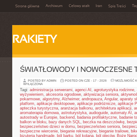
Archiwum
Celowy atak
Iran
Ta
Strona główna
Spis Treści
RAKIETY
ŚWIATŁOWODY I NOWOCZESNE 
POSTED BY ADMIN
POSTED ON CZE - 17 - 2026
MOŻLIWOŚĆ 
WYŁĄCZONA
Tagi:
administracja serwerami
,
agenci AI
,
agroturystyka rodzinne
,
wyżywieniem
,
akcesoria ogrodowe
,
aktywizacja seniora
,
aktywnoś
pokarmowe
,
algorytmy
,
Alzheimer
,
andropauza
,
Angular
,
aparaty 
platform
,
aplikacje desktopowe
,
aplikacje podróżnicze
,
aplikacje
apteczka turystyczna
,
aranżacja balkonu
,
architektura aplikacji
,
a
aromaterapia domowa
,
astroturystyka
,
audioguide
,
automaty AI
,
a
autostrady w Europie
,
backend
,
badania profilaktyczne
,
badanie t
balkon w bloku
,
bazy danych SQL
,
beczka na deszczówkę
,
bezpi
bezpieczeństwo dzieci w domu
,
bezpieczeństwo seniora
,
bezpiec
bezpieczne wiercenie
,
bieganie rekreacyjne
,
bieganie trailowe
,
bik
bizuteria handmade
,
ból barku
,
ból kolana
,
ból pleców
,
Boże Naro