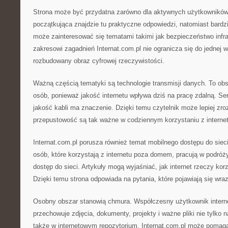
Strona może być przydatna zarówno dla aktywnych użytkowników
początkująca znajdzie tu praktyczne odpowiedzi, natomiast bard
może zainteresować się tematami takimi jak bezpieczeństwo infra
zakresowi zagadnień Internat.com.pl nie ogranicza się do jednej w
rozbudowany obraz cyfrowej rzeczywistości.
Ważną częścią tematyki są technologie transmisji danych. To obsz
osób, ponieważ jakość internetu wpływa dziś na pracę zdalną. S
jakość kabli ma znaczenie. Dzięki temu czytelnik może lepiej zr
przepustowość są tak ważne w codziennym korzystaniu z internet
Internat.com.pl porusza również temat mobilnego dostępu do siec
osób, które korzystają z internetu poza domem, pracują w podróż
dostęp do sieci. Artykuły mogą wyjaśniać, jak internet rzeczy ko
Dzięki temu strona odpowiada na pytania, które pojawiają się wr
Osobny obszar stanowią chmura. Współczesny użytkownik interne
przechowuje zdjęcia, dokumenty, projekty i ważne pliki nie tylko 
także w internetowym repozytorium. Internat.com.pl może pomag