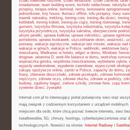
szlaki rowerowe rodzinne
,
szlaki winiarskie
,
szlaki zamków
,
tanie 
śniadaniowe
,
team building event
,
techniki oddechowe
,
tekstylia
przepisy
,
terapia online
,
terminal
,
termy
,
testowanie oprogramowan
jednostkowe
,
tiny house
,
tłumacz offline
,
tofu przepisy
,
trasy sa
trawnik naturalny
,
trekking
,
trening core
,
trening dla dzieci
,
trening
kettlebell
,
trening kobiet
,
trening po ciąży
,
trening równowagi
,
tren
gumami
,
turystyka filmowa
,
turystyka industrialna
,
turystyka kole
turystyka przyrodnicza
,
turystyka sakralna
,
ubezpieczenie podróż
ukryte perełki
,
uprawa kiełków
,
uprawa mikroliści
,
uprawa ogórków
pomidorów
,
uprawa truskawek
,
uszczelnianie okien
,
uważność
,
uz
postawy
,
wakacje egzotyczne
,
wakacje last minute
,
wakacje nad
wakacje w górach
,
wakacje w Polsce
,
webhooki
,
wektorowe bazy
mieszkania
,
Wielkanoc w hotelu
,
wilgoć w domu
,
Windows Server
drogowe
,
witamina D
,
work-life balance w domu
,
workshop surviva
wspinaczka górska
,
wspólnota mieszkaniowa
,
wybielanie zębów
,
wyjazdy weekendowe
,
wypalenie zawodowe
,
wypoczynek ekologi
zakupy spożywcze online
,
zamki w Polsce
,
zapachy do domu
,
za
firany
,
zbieranie deszczówki
,
zdrowe przekąski
,
zdrowie hormonal
mężczyzn
,
zdrowie oczu
,
zdrowie słuchu
,
zdrowie w podróży
,
zdr
budowy
,
zgubiony bagaż
,
zielone szkoły
,
zimowe ferie
,
zupy krem
żywienie dzieci
,
żywopłot
Internat.com.pl to interesujący portal poświęcony sieci oraz wsz
mają związek z codziennym korzystaniem z urządzeń mobilnych
miejscem dla osób, które chcą poznać świecie internetu, sieci b
światłowodów, 5G, chmury, hostingu, cyberbezpieczeństwa oraz
technologicznych. Nowości na stronie:
Internet Radiowy i Satelita