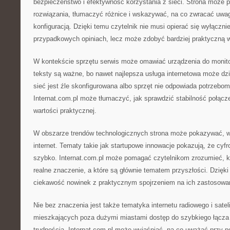
bezpieczeństwo i efektywność korzystania z sieci. Strona moż
rozwiązania, tłumaczyć różnice i wskazywać, na co zwracać uwa
konfiguracją. Dzięki temu czytelnik nie musi opierać się wyłączn
przypadkowych opiniach, lecz może zdobyć bardziej praktyczną 
W kontekście sprzętu serwis może omawiać urządzenia do monito
teksty są ważne, bo nawet najlepsza usługa internetowa może dzi
sieć jest źle skonfigurowana albo sprzęt nie odpowiada potrzebo
Internat.com.pl może tłumaczyć, jak sprawdzić stabilność połącze
wartości praktycznej.
W obszarze trendów technologicznych strona może pokazywać, w
internet. Tematy takie jak startupowe innowacje pokazują, że cyfr
szybko. Internat.com.pl może pomagać czytelnikom zrozumieć, k
realne znaczenie, a które są głównie tematem przyszłości. Dzięk
ciekawość nowinek z praktycznym spojrzeniem na ich zastosowa
Nie bez znaczenia jest także tematyka internetu radiowego i satel
mieszkających poza dużymi miastami dostęp do szybkiego łącz
trudnością. Internat.com.pl może wyjaśniać, na co uważać przy 