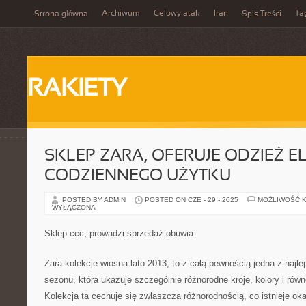
Archiwum
Celowy atak
Iran
Ta
Strona główna
Spis Treści
RAKIETY
SKLEP ZARA, OFERUJE ODZIEŻ E
CODZIENNEGO UŻYTKU
POSTED BY ADMIN
POSTED ON CZE - 29 - 2025
MOŻLIWOŚĆ 
WYŁĄCZONA
Sklep ccc, prowadzi sprzedaż obuwia
Zara kolekcje wiosna-lato 2013, to z całą pewnością jedna z najle
sezonu, która ukazuje szczególnie różnorodne kroje, kolory i ró
Kolekcja ta cechuje się zwłaszcza różnorodnością, co istnieje o