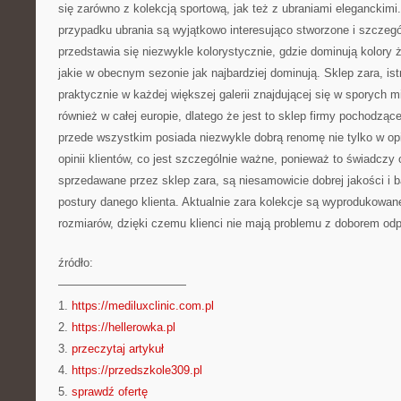
się zarówno z kolekcją sportową, jak też z ubraniami eleganckimi
przypadku ubrania są wyjątkowo interesująco stworzone i szczegó
przedstawia się niezwykle kolorystycznie, gdzie dominują kolory ży
jakie w obecnym sezonie jak najbardziej dominują. Sklep zara, is
praktycznie w każdej większej galerii znajdującej się w sporych m
również w całej europie, dlatego że jest to sklep firmy pochodzące
przede wszystkim posiada niezwykle dobrą renomę nie tylko w opi
opinii klientów, co jest szczególnie ważne, ponieważ to świadczy 
sprzedawane przez sklep zara, są niesamowicie dobrej jakości i 
postury danego klienta. Aktualnie zara kolekcje są wyprodukowa
rozmiarów, dzięki czemu klienci nie mają problemu z doborem od
źródło:
———————————
1.
https://mediluxclinic.com.pl
2.
https://hellerowka.pl
3.
przeczytaj artykuł
4.
https://przedszkole309.pl
5.
sprawdź ofertę