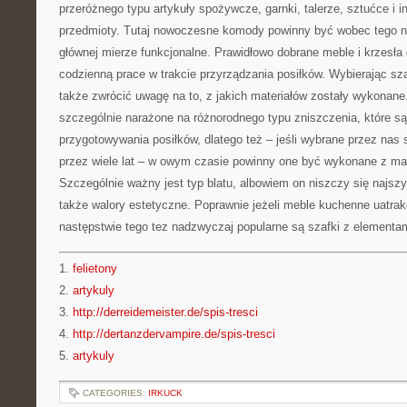
przeróżnego typu artykuły spożywcze, garnki, talerze, sztućce i 
przedmioty. Tutaj nowoczesne komody powinny być wobec tego nie
głównej mierze funkcjonalne. Prawidłowo dobrane meble i krzesła 
codzienną prace w trakcie przyrządzania posiłków. Wybierając sza
także zwrócić uwagę na to, z jakich materiałów zostały wykonane.
szczególnie narażone na różnorodnego typu zniszczenia, które s
przygotowywania posiłków, dlatego też – jeśli wybrane przez nas
przez wiele lat – w owym czasie powinny one być wykonane z mate
Szczególnie ważny jest typ blatu, albowiem on niszczy się najszy
także walory estetyczne. Poprawnie jeżeli meble kuchenne uatrak
następstwie tego tez nadzwyczaj popularne są szafki z elementa
1.
felietony
2.
artykuly
3.
http://derreidemeister.de/spis-tresci
4.
http://dertanzdervampire.de/spis-tresci
5.
artykuly
CATEGORIES:
IRKUCK