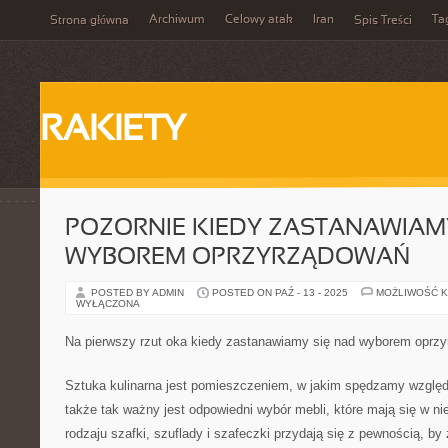
Archiwum
Celowy atak
Iran
Ta
Strona główna
Spis Treści
RAKIETY
POZORNIE KIEDY ZASTANAWIAM
WYBOREM OPRZYRZĄDOWAŃ
POSTED BY ADMIN
POSTED ON PAŹ - 13 - 2025
MOŻLIWOŚĆ 
WYŁĄCZONA
Na pierwszy rzut oka kiedy zastanawiamy się nad wyborem oprz
Sztuka kulinarna jest pomieszczeniem, w jakim spędzamy względ
także tak ważny jest odpowiedni wybór mebli, które mają się w n
rodzaju szafki, szuflady i szafeczki przydają się z pewnością, b