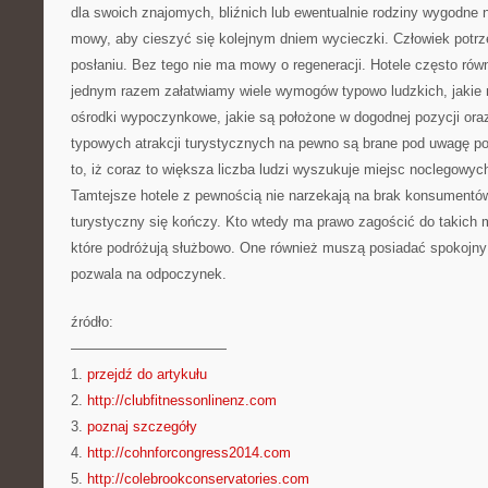
dla swoich znajomych, bliźnich lub ewentualnie rodziny wygodne 
mowy, aby cieszyć się kolejnym dniem wycieczki. Człowiek pot
posłaniu. Bez tego nie ma mowy o regeneracji. Hotele często rów
jednym razem załatwiamy wiele wymogów typowo ludzkich, jakie m
ośrodki wypoczynkowe, jakie są położone w dogodnej pozycji ora
typowych atrakcji turystycznych na pewno są brane pod uwagę p
to, iż coraz to większa liczba ludzi wyszukuje miejsc noclegowyc
Tamtejsze hotele z pewnością nie narzekają na brak konsumentów
turystyczny się kończy. Kto wtedy ma prawo zagościć do takich 
które podróżują służbowo. One również muszą posiadać spokojny
pozwala na odpoczynek.
źródło:
———————————
1.
przejdź do artykułu
2.
http://clubfitnessonlinenz.com
3.
poznaj szczegóły
4.
http://cohnforcongress2014.com
5.
http://colebrookconservatories.com