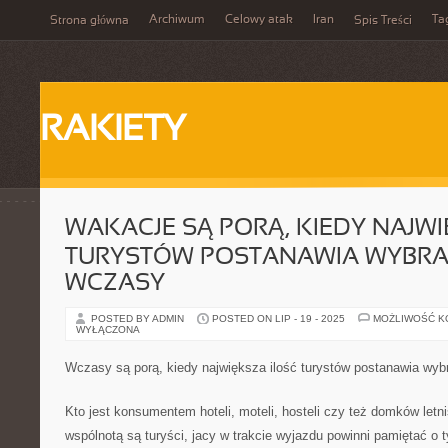
Archiwum
Celowy atak
Iran
Ta
Strona główna
Spis Treści
RAKIETY
WAKACJE SĄ PORĄ, KIEDY NAJW
TURYSTÓW POSTANAWIA WYBRAĆ
WCZASY
POSTED BY ADMIN
POSTED ON LIP - 19 - 2025
MOŻLIWOŚĆ 
WYŁĄCZONA
Wczasy są porą, kiedy największa ilość turystów postanawia wyb
Kto jest konsumentem hoteli, moteli, hosteli czy też domków let
wspólnotą są turyści, jacy w trakcie wyjazdu powinni pamiętać o t