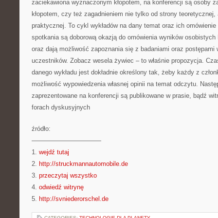
zaciekawiona wyznaczonym kłopotem, na konferencji są osoby z
kłopotem, czy też zagadnieniem nie tylko od strony teoretycznej, 
praktycznej. To cykl wykładów na dany temat oraz ich omówienie 
spotkania są doborową okazją do omówienia wyników osobistych
oraz dają możliwość zapoznania się z badaniami oraz postępami 
uczestników. Zobacz wesela żywiec – to właśnie propozycja. C
danego wykładu jest dokładnie określony tak, żeby każdy z człon
możliwość wypowiedzenia własnej opinii na temat odczytu. Następ
zaprezentowane na konferencji są publikowane w prasie, bądź wi
forach dyskusyjnych
źródło:
———————————
1.
wejdź tutaj
2.
http://struckmannautomobile.de
3.
przeczytaj wszystko
4.
odwiedź witrynę
5.
http://svniederorschel.de
CATEGORIES:
TECHNOLOGIE DLA PLANETY