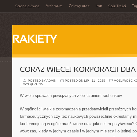
Archiwum
Celowy atak
Iran
Ta
Strona główna
Spis Treści
RAKIETY
CORAZ WIĘCEJ KORPORACJI DBA
POSTED BY ADMIN
POSTED ON LIP - 11 - 2025
MOŻLIWOŚĆ K
WYŁĄCZONA
W wielu sprawach powiązanych z obliczaniem rachunków
W ogólności wielkie zgromadzenia przedstawicieli przeróżnych kor
farmaceutycznych czy też naukowych powszechnie określamy mia
konferencje są w ogóle aranżowane oraz jaki cel im przyświeca?
wówczas, kiedy w jednym czasie i w jednym miejscy i o jednej po