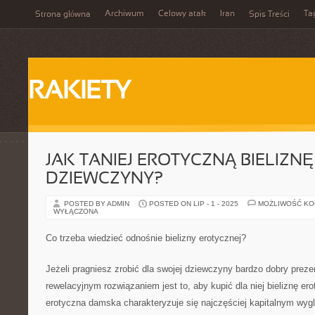
Archiwum
Celowy atak
Iran
Ta
Strona główna
Spis Treści
RAKIETY
JAK TANIEJ EROTYCZNĄ BIELIZNĘ
DZIEWCZYNY?
POSTED BY ADMIN
POSTED ON LIP - 1 - 2025
MOŻLIWOŚĆ K
WYŁĄCZONA
Co trzeba wiedzieć odnośnie bielizny erotycznej?
Jeżeli pragniesz zrobić dla swojej dziewczyny bardzo dobry prez
rewelacyjnym rozwiązaniem jest to, aby kupić dla niej bieliznę er
erotyczna damska charakteryzuje się najczęściej kapitalnym wy