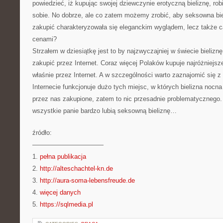
powiedzieć, iż kupując swojej dziewczynie erotyczną bieliznę, r
sobie. No dobrze, ale co zatem możemy zrobić, aby seksowna bie
zakupić charakteryzowała się eleganckim wyglądem, lecz także c
cenami?
Strzałem w dziesiątkę jest to by najzwyczajniej w świecie bielizn
zakupić przez Internet. Coraz więcej Polaków kupuje najróżniejsze
właśnie przez Internet. A w szczególności warto zaznajomić się z
Internecie funkcjonuje dużo tych miejsc, w których bielizna nocna
przez nas zakupione, zatem to nic przesadnie problematycznego.
wszystkie panie bardzo lubią seksowną bieliznę…
źródło:
———————————
1.
pełna publikacja
2.
http://alteschachtel-kn.de
3.
http://aura-soma-lebensfreude.de
4.
więcej danych
5.
https://sqlmedia.pl