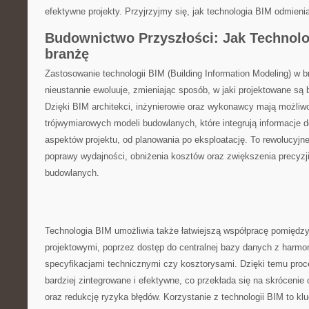
efektywne projekty. Przyjrzyjmy się, jak technologia BIM odmieni
Budownictwo Przyszłości: Jak‍ Technolo
branżę
Zastosowanie technologii BIM (Building Information Modeling) w 
nieustannie ewoluuje, zmieniając sposób, w jaki projektowane są bu
Dzięki​ BIM architekci, ‍inżynierowie oraz wykonawcy mają możliw
trójwymiarowych⁣ modeli budowlanych, które integrują informacje
aspektów projektu, od ⁣planowania po eksploatację. To rewolucyjn
poprawy wydajności, obniżenia kosztów oraz zwiększenia precyzji 
budowlanych.
Technologia BIM umożliwia także łatwiejszą współpracę pomiędz
projektowymi, poprzez dostęp do⁣ centralnej bazy danych ‍z harm
specyfikacjami technicznymi czy​ kosztorysami. Dzięki​ temu proce
bardziej zintegrowane i efektywne, co przekłada się na skrócenie cz
oraz redukcję ryzyka błędów. Korzystanie z technologii BIM ⁤to klu