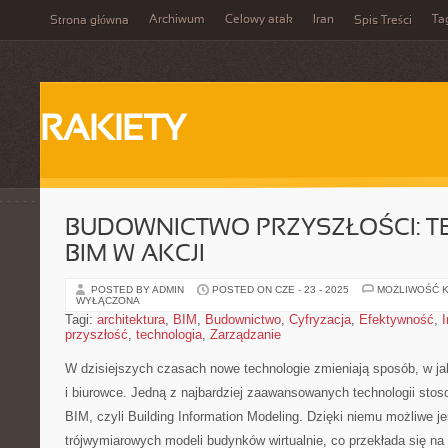
Archiwum
Celowy atak
Iran
Ta
Strona główna
Spis Treści
RAKIETY
BUDOWNICTWO PRZYSZŁOŚCI: 
BIM W AKCJI
POSTED BY ADMIN
POSTED ON CZE - 23 - 2025
MOŻLIWOŚĆ 
WYŁĄCZONA
Tagi:
architektura
,
BIM
,
Budownictwo
,
Cyfryzacja
,
Efektywność
,
I
przyszłość
,
technologia
,
Zarządzanie
W dzisiejszych czasach nowe technologie ⁣zmieniają sposób, w j
i biurowce.​ Jedną z najbardziej ​zaawansowanych technologii sto
​BIM, czyli Building Information Modeling. Dzięki niemu możliwe je
trójwymiarowych‌ modeli budynków wirtualnie, co przekłada się na‍ b