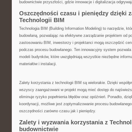
budownictwie przyszłości,⁢ gdzie innowacje ⁤i digitalizacja odgrywaj
Oszczędności czasu i pieniędzy dzięki 
Technologii BIM
Technologia BIM (Building Information Modeling) to narzędzie,⁣ któ
budowlaną, ⁢pozwalając na efektywne zarządzanie projektem od p
zastosowaniu BIM, inwestorzy i projektanci mogą oszczędzić cen
podczas procesu budowlanego. Ten innowacyjny system ⁤pozwala n
modeli budynków, które uwzględniają wszystkie niezbędne informa
materiałów i instalacji.
Zalety korzystania ​z‌ technologii BIM są​ wielorakie. Dzięki ⁣wspó
wszyscy zaangażowani w projekt mogą‍ mieć dostęp⁢ do najświeższ
eliminuje ‌ryzyko popełnienia błędów oraz opóźnień.⁢ Ponadto, dzię
koordynacji, możliwe jest zoptymalizowanie⁤ procesu budowlanego
oszczędności zarówno czasu jak i pieniędzy.
Zalety i⁣ wyzwania korzystania ‍z Technolo
budownictwie