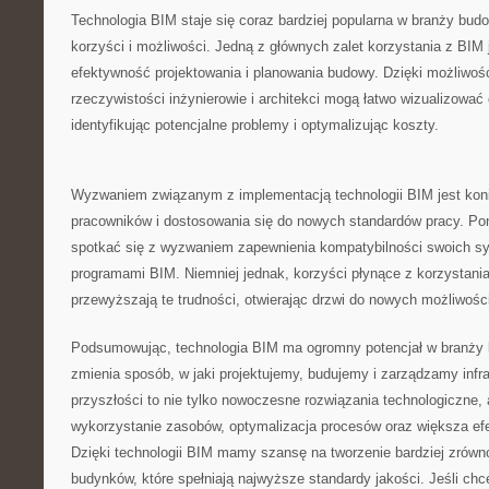
Technologia BIM staje się coraz bardziej popularna w ‍branży budowl
korzyści i możliwości. Jedną z⁤ głównych ⁣zalet korzystania ⁤z⁣ BIM 
efektywność projektowania i planowania budowy.⁢ Dzięki możliwośc
rzeczywistości inżynierowie i architekci mogą łatwo wizualizować
identyfikując potencjalne problemy i optymalizując koszty.
Wyzwaniem​ związanym z implementacją technologii BIM jest koni
pracowników i dostosowania się do nowych standardów pracy. Pon
spotkać⁤ się z wyzwaniem zapewnienia kompatybilności⁣ swoich‌ s
programami​ BIM. Niemniej⁣ jednak, korzyści⁣ płynące z korzystania
przewyższają te trudności, otwierając drzwi do nowych ​możliwośc
Podsumowując, technologia BIM ma ogromny potencjał w branży bud
zmienia sposób, w jaki projektujemy, budujemy i zarządzamy infra
przyszłości to​ nie tylko nowoczesne rozwiązania technologiczne, 
⁣wykorzystanie ‌zasobów, optymalizacja procesów oraz większa ef
Dzięki technologii BIM mamy szansę na tworzenie⁤ bardziej zrów
budynków, które spełniają najwyższe standardy jakości. Jeśli chce