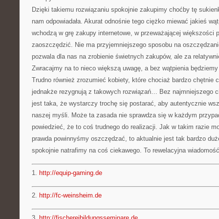
Dzięki takiemu rozwiązaniu spokojnie zakupimy choćby tę sukien
nam odpowiadała. Akurat odnośnie tego ciężko miewać jakieś wątp
wchodzą w grę zakupy internetowe, w przeważającej większośc
zaoszczędzić. Nie ma przyjemniejszego sposobu na oszczędzanie 
pozwala dla nas na zrobienie świetnych zakupów, ale za relatywn
Zwracajmy na to nieco większą uwagę, a bez wątpienia będziemy
Trudno również zrozumieć kobiety, które chociaż bardzo chętnie 
jednakże rezygnują z takowych rozwiązań… Bez najmniejszego ci
jest taka, że wystarczy trochę się postarać, aby autentycznie ws
naszej myśli. Może ta zasada nie sprawdza się w każdym przypa
powiedzieć, że to coś trudnego do realizacji. Jak w takim razie
prawda powinnyśmy oszczędzać, to aktualnie jest tak bardzo duż
spokojnie natrafimy na coś ciekawego. To rewelacyjna wiadomość
1.
http://equip-gaming.de
2.
http://fc-weinsheim.de
3.
http://fischereibildungsseminare.de