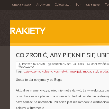
Archiwum
Celowy atak
Iran
Ta
Strona główna
Spis Treści
RAKIETY
CO ZROBIĆ, ABY PIĘKNIE SIĘ UB
POSTED BY ADMIN
POSTED ON GRU - 8 - 2025
MOŻLIWOŚĆ 
WYŁĄCZONA
Tagi:
dziewczyny
,
kobiety
,
kosmetyki
,
makijaż
,
moda
,
styl
,
uroda
Uroda to dar otrzymany od Boga
Aktualnie mamy kryzys, więc nie może dziwić, że w wielu przypa
poszukują oszczędności na ubraniach. Jednak wcale nie jesteś
oszczędzać na ubraniach. Przecież jest niesamowicie wartościow
zakupy w Internecie.