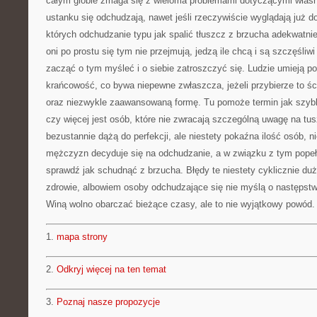
całym globie zmaga się z wieloma problemami dotyczącymi własne
ustanku się odchudzają, nawet jeśli rzeczywiście wyglądają już do
których odchudzanie typu jak spalić tłuszcz z brzucha adekwatnie 
oni po prostu się tym nie przejmują, jedzą ile chcą i są szczęśliw
zacząć o tym myśleć i o siebie zatroszczyć się. Ludzie umieją p
krańcowość, co bywa niepewne zwłaszcza, jeżeli przybierze to śc
oraz niezwykle zaawansowaną formę. Tu pomoże termin jak szy
czy więcej jest osób, które nie zwracają szczególną uwagę na tus
bezustannie dążą do perfekcji, ale niestety pokaźna ilość osób, nie
mężczyzn decyduje się na odchudzanie, a w związku z tym popełn
sprawdź jak schudnąć z brzucha. Błędy te niestety cyklicznie duż
zdrowie, albowiem osoby odchudzające się nie myślą o następstwa
Winą wolno obarczać bieżące czasy, ale to nie wyjątkowy powód.
1.
mapa strony
2.
Odkryj więcej na ten temat
3.
Poznaj nasze propozycje