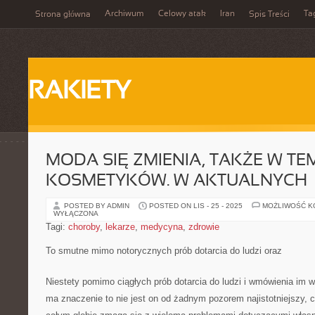
Archiwum
Celowy atak
Iran
Ta
Strona główna
Spis Treści
RAKIETY
MODA SIĘ ZMIENIA, TAKŻE W TE
KOSMETYKÓW. W AKTUALNYCH
POSTED BY ADMIN
POSTED ON LIS - 25 - 2025
MOŻLIWOŚĆ 
WYŁĄCZONA
Tagi:
choroby
,
lekarze
,
medycyna
,
zdrowie
To smutne mimo notorycznych prób dotarcia do ludzi oraz
Niestety pomimo ciągłych prób dotarcia do ludzi i wmówienia im 
ma znaczenie to nie jest on od żadnym pozorem najistotniejszy, 