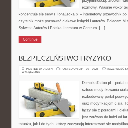
przyjemnością, źródłem wi
rozmowy. Właśnie wokół tej 
koncentruje się serwis IlonaLecka.pl – internetowy przewodnik po 
czytelnik może poznawać ciekawe książki i autorów. Polecam Mistr
Sylwetki Autorów i Polska Literatura w Centrum. […]
Continue
BEZPIECZEŃSTWO I RYZYKO
POSTED BY ADMIN
POSTED ON LIP - 29 - 2026
MOŻLIWOŚĆ 
WYŁĄCZONA
DemolkaTattoo.pl – portal o 
sztuce modyfikowania ciała
rozbudowany portal poświęc
oraz modyfikacjom ciała. To
łączy się z poradami i cie
jest zarówno do ludzi od l
tatuażu, jak i do tych, którzy zaczynają interesować się modyfika