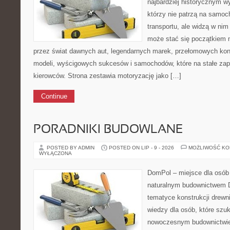
najbardziej historycznym wy
którzy nie patrzą na samoc
transportu, ale widzą w nim
może stać się początkiem 
przez świat dawnych aut, legendarnych marek, przełomowych kon
modeli, wyścigowych sukcesów i samochodów, które na stałe zapi
kierowców. Strona zestawia motoryzację jako […]
Continue
PORADNIKI BUDOWLANE
POSTED BY ADMIN
POSTED ON LIP - 9 - 2026
MOŻLIWOŚĆ K
WYŁĄCZONA
DomPol – miejsce dla osób
naturalnym budownictwem D
tematyce konstrukcji drewn
wiedzy dla osób, które szuk
nowoczesnym budownictwie.