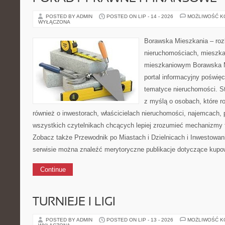
POSTED BY ADMIN
POSTED ON LIP - 14 - 2026
MOŻLIWOŚĆ 
WYŁĄCZONA
Borawska Mieszkania – roz
nieruchomościach, mieszka
mieszkaniowym Borawska Mi
portal informacyjny poświę
tematyce nieruchomości. S
z myślą o osobach, które r
również o inwestorach, właścicielach nieruchomości, najemcach, 
wszystkich czytelnikach chcących lepiej zrozumieć mechanizmy 
Zobacz także Przewodnik po Miastach i Dzielnicach i Inwestowa
serwisie można znaleźć merytoryczne publikacje dotyczące kupo
Continue
TURNIEJE I LIGI
POSTED BY ADMIN
POSTED ON LIP - 13 - 2026
MOŻLIWOŚĆ 