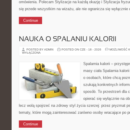
omówienia. Polecam Stylizacje na każdą okazję i Stylizacja fryzu
się przede wszystkim na wizażu, ale nie ogranicza się wyłącznie
Continue
NAUKA O SPALANIU KALORII
POSTED BY ADMIN
POSTED ON CZE - 18 - 2026
MOŻLIWOŚĆ 
WYŁĄCZONA
Spalarnia kalorii – przystę
masy ciała Spalarnia kalori
o osobach, które chcą pozna
szukają konkretnych inform
sposób. To przestrzeń dla c
opierać się wyłącznie na ob
lecz wolą spojrzeć na zdrowy styl życia szerzej: przez pryzmat p
tematy, które mogą zainteresować zarówno osoby wracające po prz
Continue