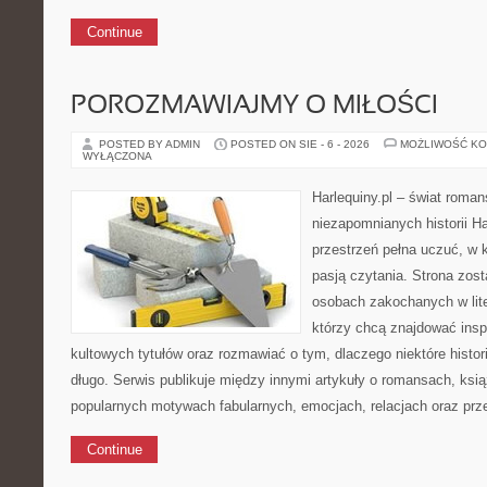
Continue
POROZMAWIAJMY O MIŁOŚCI
POSTED BY ADMIN
POSTED ON SIE - 6 - 2026
MOŻLIWOŚĆ K
WYŁĄCZONA
Harlequiny.pl – świat roman
niezapomnianych historii Ha
przestrzeń pełna uczuć, w k
pasją czytania. Strona zos
osobach zakochanych w lite
którzy chcą znajdować inspi
kultowych tytułów oraz rozmawiać o tym, dlaczego niektóre histor
długo. Serwis publikuje między innymi artykuły o romansach, ks
popularnych motywach fabularnych, emocjach, relacjach oraz pr
Continue