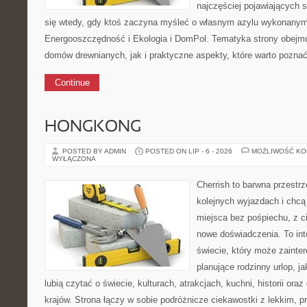
najczęściej pojawiających s
się wtedy, gdy ktoś zaczyna myśleć o własnym azylu wykonany
Energooszczędność i Ekologia i DomPol. Tematyka strony obejm
domów drewnianych, jak i praktyczne aspekty, które warto pozna
Continue
HONGKONG
POSTED BY ADMIN
POSTED ON LIP - 6 - 2026
MOŻLIWOŚĆ K
WYŁĄCZONA
Cherrish to barwna przestrz
kolejnych wyjazdach i chc
miejsca bez pośpiechu, z c
nowe doświadczenia. To in
świecie, który może zaint
planujące rodzinny urlop, ja
lubią czytać o świecie, kulturach, atrakcjach, kuchni, historii ora
krajów. Strona łączy w sobie podróżnicze ciekawostki z lekkim,