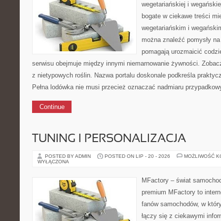
wegetariańskiej i wegańskie
bogate w ciekawe treści mi
wegetariańskim i wegański
można znaleźć pomysły na 
pomagają urozmaicić codz
serwisu obejmuje między innymi niemarnowanie żywności. Zobacz
z nietypowych roślin. Nazwa portalu doskonale podkreśla praktyc
Pełna lodówka nie musi przecież oznaczać nadmiaru przypadkow
Continue
TUNING I PERSONALIZACJA
POSTED BY ADMIN
POSTED ON LIP - 20 - 2026
MOŻLIWOŚĆ 
WYŁĄCZONA
MFactory – świat samochod
premium MFactory to intern
fanów samochodów, w który
łączy się z ciekawymi info