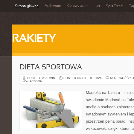
Archiwum
Celowy atak
Iran
Ta
Strona główna
Spis Treści
RAKIETY
DIETA SPORTOWA
POSTED BY ADMIN
POSTED ON SIE - 8 - 2026
MOŻLIWOŚĆ K
WYŁĄCZONA
Mądrość na Talerzu – miejs
świadomie Mądrość na Tale
myślą o osobach zainteres
świadomym żywieniem i lep
przestrzeń pełna porad, insp
wskazówek, dzięki któremu