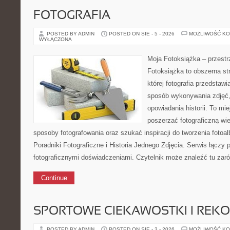
FOTOGRAFIA
POSTED BY ADMIN
POSTED ON SIE - 5 - 2026
MOŻLIWOŚĆ K
WYŁĄCZONA
Moja Fotoksiążka – przestr
Fotoksiążka to obszerna str
której fotografia przedstawia
sposób wykonywania zdjęć,
opowiadania historii. To mi
poszerzać fotograficzną w
sposoby fotografowania oraz szukać inspiracji do tworzenia foto
Poradniki Fotograficzne i Historia Jednego Zdjęcia. Serwis łączy 
fotograficznymi doświadczeniami. Czytelnik może znaleźć tu zar
Continue
SPORTOWE CIEKAWOSTKI I REK
POSTED BY ADMIN
POSTED ON SIE - 3 - 2026
MOŻLIWOŚĆ K