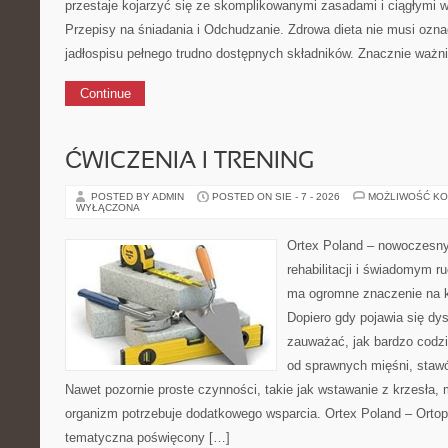
przestaje kojarzyć się ze skomplikowanymi zasadami i ciągłymi
Przepisy na śniadania i Odchudzanie. Zdrowa dieta nie musi oz
jadłospisu pełnego trudno dostępnych składników. Znacznie ważn
Continue
ĆWICZENIA I TRENING
POSTED BY ADMIN
POSTED ON SIE - 7 - 2026
MOŻLIWOŚĆ K
WYŁĄCZONA
Ortex Poland – nowoczesny p
rehabilitacji i świadomym r
ma ogromne znaczenie na k
Dopiero gdy pojawia się dy
zauważać, jak bardzo codz
od sprawnych mięśni, stawó
Nawet pozornie proste czynności, takie jak wstawanie z krzesła, 
organizm potrzebuje dodatkowego wsparcia. Ortex Poland – Ortop
tematyczna poświęcony […]