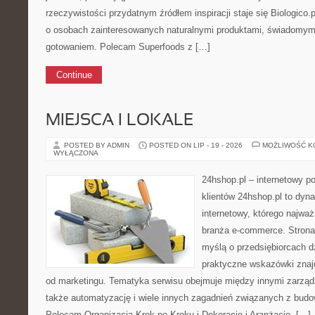
rzeczywistości przydatnym źródłem inspiracji staje się Biologico.
o osobach zainteresowanych naturalnymi produktami, świadomym
gotowaniem. Polecam Superfoods z […]
Continue
MIEJSCA I LOKALE
POSTED BY ADMIN
POSTED ON LIP - 19 - 2026
MOŻLIWOŚĆ 
WYŁĄCZONA
24hshop.pl – internetowy p
klientów 24hshop.pl to dyna
internetowy, którego najwa
branża e-commerce. Strona
myślą o przedsiębiorcach dz
praktyczne wskazówki znajd
od marketingu. Tematyka serwisu obejmuje między innymi zarząd
także automatyzację i wiele innych zagadnień związanych z budo
Polecam Organizacja Krok po Kroku i Dekoracje i Aranżacje. […]