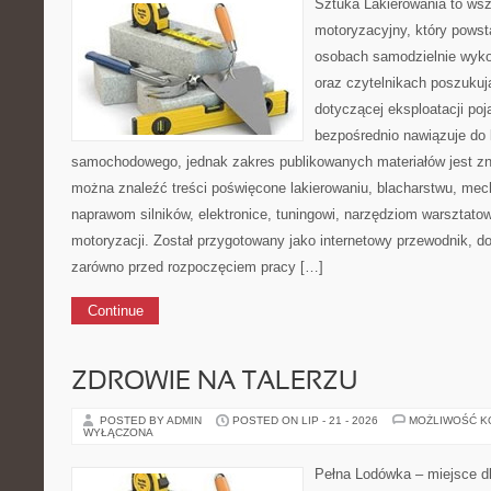
Sztuka Lakierowania to wsz
motoryzacyjny, który powst
osobach samodzielnie wyk
oraz czytelnikach poszukuj
dotyczącej eksploatacji po
bezpośrednio nawiązuje do 
samochodowego, jednak zakres publikowanych materiałów jest zn
można znaleźć treści poświęcone lakierowaniu, blacharstwu, mec
naprawom silników, elektronice, tuningowi, narzędziom warsztatow
motoryzacji. Został przygotowany jako internetowy przewodnik, 
zarówno przed rozpoczęciem pracy […]
Continue
ZDROWIE NA TALERZU
POSTED BY ADMIN
POSTED ON LIP - 21 - 2026
MOŻLIWOŚĆ 
WYŁĄCZONA
Pełna Lodówka – miejsce d