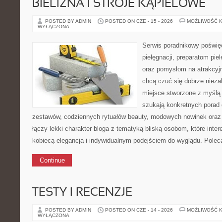
BIELIZNA I STROJE KĄPIELOWE
POSTED BY ADMIN
POSTED ON CZE - 15 - 2026
MOŻLIWOŚĆ 
WYŁĄCZONA
Serwis poradnikowy poświęc
pielęgnacji, preparatom pi
oraz pomysłom na atrakcyjn
chcą czuć się dobrze nieza
miejsce stworzone z myślą 
szukają konkretnych pora
zestawów, codziennych rytuałów beauty, modowych nowinek oraz 
łączy lekki charakter bloga z tematyką bliską osobom, które inter
kobiecą elegancją i indywidualnym podejściem do wyglądu. Pole
Continue
TESTY I RECENZJE
POSTED BY ADMIN
POSTED ON CZE - 14 - 2026
MOŻLIWOŚĆ 
WYŁĄCZONA