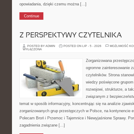
opowiadania, dzięki czemu można […]
Continue
Z PERSPEKTYWY CZYTELNIKA
POSTED BY ADMIN
POSTED ON LIP - 5 - 2026
MOŻLIWOŚĆ K
WYŁĄCZONA
Zorganizowana przestępczoś
ogromne zainteresowanie za
czytelników. Strona stano
wiedzy poświęcone grupom 
rozwojowi, strukturze, a t
związanym z bezpieczeństw
temat w sposób informacyjny, koncentrując się na analizie zjawis
zorganizowanych grup przestępczych w Polsce, na kontynencie eu
Polecam Broń i Przemoc i Tajemnice i Niewyjaśnione Sprawy. Port
zagadnienia związane […]