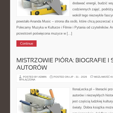
dodawać energii, budzić ws
codziennych zajęć, podróży 
wokół tego niezwykle fasc
powstało Ananda Music – strona dla osób, które chcą poszerzać
Polecamy Muzyka w Kulturze i Filmie i Pytania od czytelników. A
przestrzeń poświęcona muzyce w […]
Continue
MISTRZOWIE PIÓRA: BIOGRAFIE I
AUTORÓW
POSTED BY ADMIN
POSTED ON LIP - 31 - 2026
MOŻLIWOŚĆ 
WYŁĄCZONA
IlonaLecka.pl – literacki p
autorów i niezwykłych histo
jest częścią ludzkiej kultu
światy. Dobra książka moż