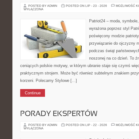
POSTED BY ADMIN
POSTED ON LIP - 23 - 2026
MOŻLIWOŚĆ 
WYŁĄCZONA
Patriot24 – moda, symbole,
wyrażona poprzez styl Patri
poświęcony modzie patrioty
przywiązanie do ojczyzny m
podczas świąt państwowych,
noszonej na co dzień. To ź
ceniących polskie motywy, w którym ubranie staje się czymś więc
praktycznym strojem. Może być również subtelnym znakiem przy
korzeni. Polecamy Stylowe […]
Continue
PORADY EKSPERTÓW
POSTED BY ADMIN
POSTED ON LIP - 22 - 2026
MOŻLIWOŚĆ 
WYŁĄCZONA