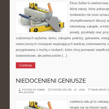
Ekos-Sułów to wartościowy 
bliżej natury, który pokazu
środowisko nie musi oznac
skomplikowanych decyzji a
internetowy zakątek, w któ
porady, przykłady oraz prz
codziennych wyborów, domu, zakupów, podróży, gotowania, energii
nowoczesnych rozwiązań wspierających bardziej zrównoważony sty
przygotowana z myślą o osobach, które chcą poznawać współcz
środowiskowe, ale jednocześnie […]
Continue
NIEDOCENIENI GENIUSZE
POSTED BY ADMIN
POSTED ON CZE - 22 - 2026
MOŻLIWOŚĆ 
WYŁĄCZONA
zsbelecin.edu.pl to ciekawy
skupia się na historii nauki