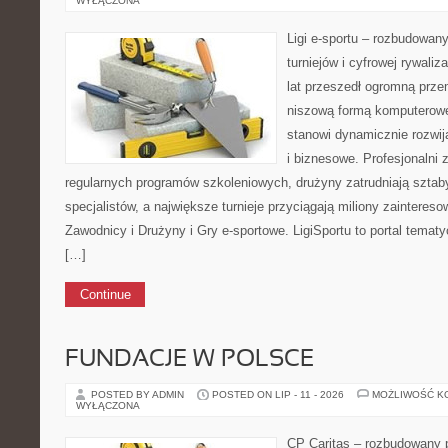
WYŁĄCZONA
Ligi e-sportu – rozbudowany
turniejów i cyfrowej rywaliz
lat przeszedł ogromną prze
niszową formą komputerowej
stanowi dynamicznie rozwij
i biznesowe. Profesjonalni 
regularnych programów szkoleniowych, drużyny zatrudniają sztab
specjalistów, a największe turnieje przyciągają miliony zainter
Zawodnicy i Drużyny i Gry e-sportowe. LigiSportu to portal temat
[…]
Continue
FUNDACJE W POLSCE
POSTED BY ADMIN
POSTED ON LIP - 11 - 2026
MOŻLIWOŚĆ K
WYŁĄCZONA
CP Caritas – rozbudowany p