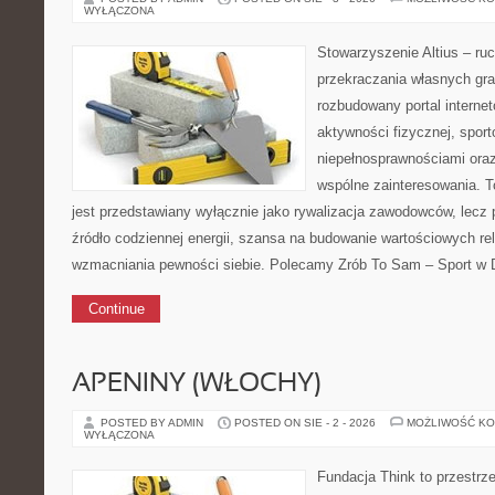
WYŁĄCZONA
Stowarzyszenie Altius – ru
przekraczania własnych gra
rozbudowany portal interne
aktywności fizycznej, sport
niepełnosprawnościami oraz
wspólne zainteresowania. To
jest przedstawiany wyłącznie jako rywalizacja zawodowców, lecz
źródło codziennej energii, szansa na budowanie wartościowych re
wzmacniania pewności siebie. Polecamy Zrób To Sam – Sport w 
Continue
APENINY (WŁOCHY)
POSTED BY ADMIN
POSTED ON SIE - 2 - 2026
MOŻLIWOŚĆ K
WYŁĄCZONA
Fundacja Think to przestrz