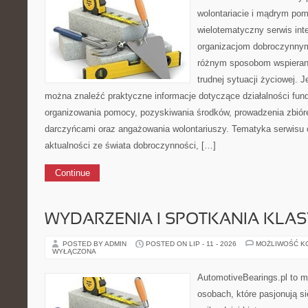
wolontariacie i mądrym pom
wielotematyczny serwis in
organizacjom dobroczynnym,
różnym sposobom wspierani
trudnej sytuacji życiowej. 
można znaleźć praktyczne informacje dotyczące działalności funda
organizowania pomocy, pozyskiwania środków, prowadzenia zbiór
darczyńcami oraz angażowania wolontariuszy. Tematyka serwisu 
aktualności ze świata dobroczynności, […]
Continue
WYDARZENIA I SPOTKANIA KLA
POSTED BY ADMIN
POSTED ON LIP - 11 - 2026
MOŻLIWOŚĆ K
WYŁĄCZONA
AutomotiveBearings.pl to m
osobach, które pasjonują si