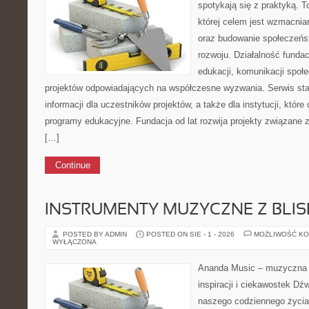
spotykają się z praktyką. T
której celem jest wzmacnia
oraz budowanie społeczeń
rozwoju. Działalność fundac
edukacji, komunikacji społec
projektów odpowiadających na współczesne wyzwania. Serwis sta
informacji dla uczestników projektów, a także dla instytucji, któr
programy edukacyjne. Fundacja od lat rozwija projekty związane
[…]
Continue
INSTRUMENTY MUZYCZNE Z BLI
POSTED BY ADMIN
POSTED ON SIE - 1 - 2026
MOŻLIWOŚĆ K
WYŁĄCZONA
Ananda Music – muzyczna p
inspiracji i ciekawostek Dź
naszego codziennego życia