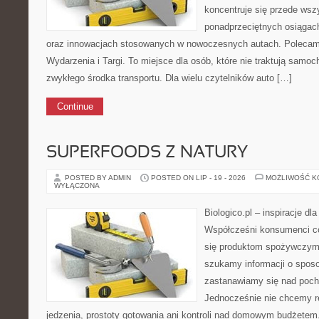
koncentruje się przede wsz
ponadprzeciętnych osiągac
oraz innowacjach stosowanych w nowoczesnych autach. Polecam 
Wydarzenia i Targi. To miejsce dla osób, które nie traktują samo
zwykłego środka transportu. Dla wielu czytelników auto […]
Continue
SUPERFOODS Z NATURY
POSTED BY ADMIN
POSTED ON LIP - 19 - 2026
MOŻLIWOŚĆ 
WYŁĄCZONA
Biologico.pl – inspiracje dl
Współcześni konsumenci co
się produktom spożywczym
szukamy informacji o sposob
zastanawiamy się nad poc
Jednocześnie nie chcemy 
jedzenia, prostoty gotowania ani kontroli nad domowym budżetem.