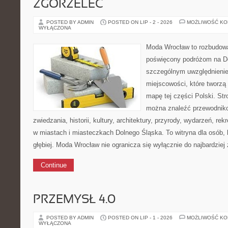
ZGORZELEC
POSTED BY ADMIN
POSTED ON LIP - 2 - 2026
MOŻLIWOŚĆ K
WYŁĄCZONA
Moda Wrocław to rozbudowa
poświęcony podróżom na D
szczególnym uwzględnieni
miejscowości, które tworzą
mapę tej części Polski. Str
można znaleźć przewodnik
zwiedzania, historii, kultury, architektury, przyrody, wydarzeń, re
w miastach i miasteczkach Dolnego Śląska. To witryna dla osób, 
głębiej. Moda Wrocław nie ogranicza się wyłącznie do najbardziej 
Continue
PRZEMYSŁ 4.0
POSTED BY ADMIN
POSTED ON LIP - 1 - 2026
MOŻLIWOŚĆ K
WYŁĄCZONA