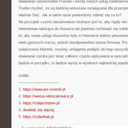
otwieranie samochodów Poznań i resztę swoich usług zareklamow
Trudno myśleć, że są bardziej wskazane rozwiązania dla przeciętn
właśnie Sieć. Jak w takim razie powinniśmy zabrać się za to?
Na początek czymś niesamowicie istotnym jest to, aby nigdy nie 
internetowa należąca do ślusarza nie powinna cechować się solid
to, aby swoje usługi ślusarskie były w Internecie dobrze prezent
wielu gorszych rzeczy, aniżeli nieodpowiednia strona firmowa. Prz
zwiększeniu klienteli, musimy umiejętnie podejść do tego wszystk
otwieranie zamka jest teraz całkiem często wpisywana w wyszukiw
będzie w porządku, to będzie wyżej w wynikach najbardziej popu
źródło:
———————————
1.
https://www.ars-vivendi.pl
2.
https://wenus-wloszakowice.pl
3.
https://zdajechemie.pl
4.
dowiedz się więcej
5.
https://cyberhub.pl
CATEGORIES:
SZTUKA KOKTAJLI