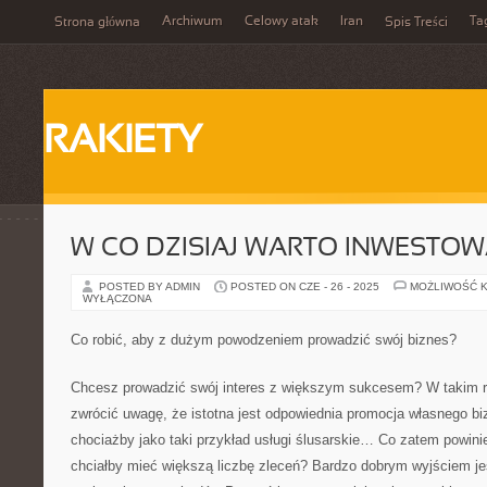
Archiwum
Celowy atak
Iran
Ta
Strona główna
Spis Treści
RAKIETY
W CO DZISIAJ WARTO INWESTO
POSTED BY ADMIN
POSTED ON CZE - 26 - 2025
MOŻLIWOŚĆ 
WYŁĄCZONA
Co robić, aby z dużym powodzeniem prowadzić swój biznes?
Chcesz prowadzić swój interes z większym sukcesem? W takim r
zwrócić uwagę, że istotna jest odpowiednia promocja własnego b
chociażby jako taki przykład usługi ślusarskie… Co zatem powinien
chciałby mieć większą liczbę zleceń? Bardzo dobrym wyjściem jes