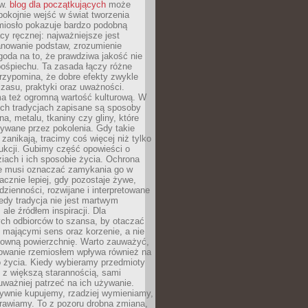
ów.
blog dla początkujących
może
pokojnie wejść w świat tworzenia
emiosło pokazuje bardzo podobną
cy ręcznej: najważniejsze jest
anowanie podstaw, zrozumienie
zgoda na to, że prawdziwa jakość nie
pośpiechu. Ta zasada łączy różne
przypomina, że dobre efekty zwykle
czasu, praktyki oraz uważności.
a też ogromną wartość kulturową. W
ych tradycjach zapisane są sposoby
na, metalu, tkaniny czy gliny, które
ywane przez pokolenia. Gdy takie
 zanikają, tracimy coś więcej niż tylko
ukcji. Gubimy część opowieści o
ziach i ich sposobie życia. Ochrona
ie musi oznaczać zamykania go w
cznie lepiej, gdy pozostaje żywe,
zienności, rozwijane i interpretowane
dy tradycja nie jest martwym
ale źródłem inspiracji. Dla
ch odbiorców to szansa, by otaczać
 mającymi sens oraz korzenie, a nie
ktowną powierzchnię. Warto zauważyć,
sowanie rzemiosłem wpływa również na
 życia. Kiedy wybieramy przedmioty
z większą starannością, sami
ważniej patrzeć na ich używanie.
sywnie kupujemy, rzadziej wymieniamy,
rawiamy. To z pozoru drobna zmiana,