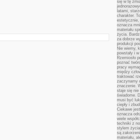
się w tę zmi
jednorazowyc
latami, star
charakter. To
estetycznie,
oznacza mni
materiału sp
życia. Bardz
za dobrze 
produkcji po
Nie wiemy, k
powstały i w
Rzemiosło p
poznać twórc
pracy wymaga
między czło
traktować rz
zaczynamy d
znaczenie. 
staje się nie
świadome. D
musi być luk
ciepły i zbu
Ciekawe jest
oznacza odr
wiele współc
techniki z 
stylem życia
są zakorzen
materiału, a