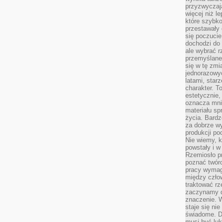
przyzwyczaja
więcej niż l
które szybko 
przestawały 
się poczucie
dochodzi do 
ale wybrać r
przemyślane 
się w tę zmi
jednorazowyc
latami, star
charakter. To
estetycznie,
oznacza mni
materiału sp
życia. Bardz
za dobrze 
produkcji po
Nie wiemy, k
powstały i w
Rzemiosło p
poznać twórc
pracy wymaga
między czło
traktować rz
zaczynamy d
znaczenie. 
staje się nie
świadome. D
musi być luk