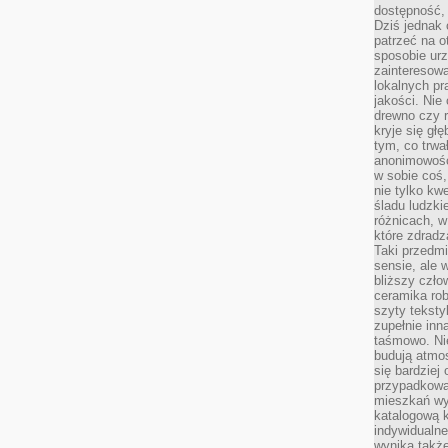
dostępność, 
Dziś jednak 
patrzeć na o
sposobie ur
zainteresowa
lokalnych p
jakości. Nie
drewno czy 
kryje się gł
tym, co trwa
anonimowośc
w sobie coś,
nie tylko kwe
śladu ludzki
różnicach, w
które zdradz
Taki przedmi
sensie, ale 
bliższy czło
ceramika rob
szyty teksty
zupełnie inn
taśmowo. Ni
budują atmos
się bardziej
przypadkowa.
mieszkań wyg
katalogową 
indywidualn
wynika takż