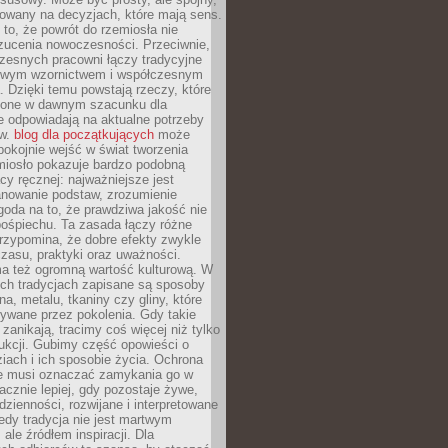
dowany na decyzjach, które mają sens.
 to, że powrót do rzemiosła nie
zucenia nowoczesności. Przeciwnie,
zesnych pracowni łączy tradycyjne
nowym wzornictwem i współczesnym
. Dzięki temu powstają rzeczy, które
ione w dawnym szacunku dla
le odpowiadają na aktualne potrzeby
ów.
blog dla początkujących
może
pokojnie wejść w świat tworzenia
emiosło pokazuje bardzo podobną
cy ręcznej: najważniejsze jest
anowanie podstaw, zrozumienie
zgoda na to, że prawdziwa jakość nie
pośpiechu. Ta zasada łączy różne
przypomina, że dobre efekty zwykle
czasu, praktyki oraz uważności.
a też ogromną wartość kulturową. W
ych tradycjach zapisane są sposoby
na, metalu, tkaniny czy gliny, które
ywane przez pokolenia. Gdy takie
 zanikają, tracimy coś więcej niż tylko
ukcji. Gubimy część opowieści o
ziach i ich sposobie życia. Ochrona
ie musi oznaczać zamykania go w
cznie lepiej, gdy pozostaje żywe,
zienności, rozwijane i interpretowane
dy tradycja nie jest martwym
ale źródłem inspiracji. Dla