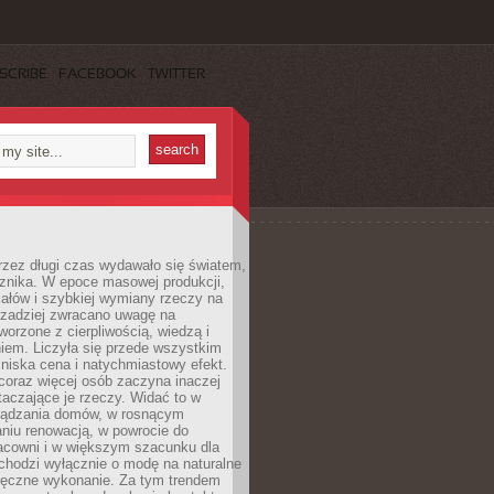
SCRIBE
FACEBOOK
TWITTER
rzez długi czas wydawało się światem,
 znika. W epoce masowej produkcji,
iałów i szybkiej wymiany rzeczy na
rzadziej zwracano uwagę na
worzone z cierpliwością, wiedzą i
iem. Liczyła się przede wszystkim
niska cena i natychmiastowy efekt.
coraz więcej osób zaczyna inaczej
taczające je rzeczy. Widać to w
ządzania domów, w rosnącym
niu renowacją, w powrocie do
racowni i w większym szacunku dla
 chodzi wyłącznie o modę na naturalne
ręczne wykonanie. Za tym trendem