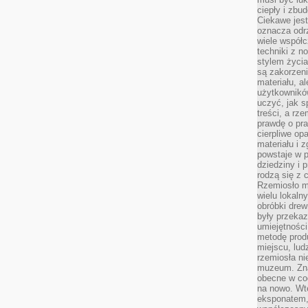
ciepły i zbu
Ciekawe jest
oznacza odr
wiele współc
techniki z 
stylem życia
są zakorzen
materiału, a
użytkownik
uczyć, jak s
treści, a rz
prawdę o pra
cierpliwe op
materiału i 
powstaje w 
dziedziny i 
rodzą się z 
Rzemiosło m
wielu lokaln
obróbki drew
były przekaz
umiejętności
metodę prod
miejscu, lud
rzemiosła n
muzeum. Zna
obecne w cod
na nowo. Wte
eksponatem, 