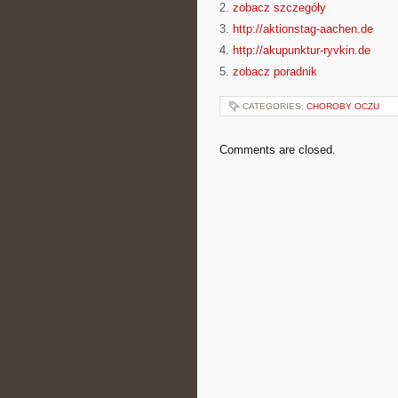
2.
zobacz szczegóły
3.
http://aktionstag-aachen.de
4.
http://akupunktur-ryvkin.de
5.
zobacz poradnik
CATEGORIES:
CHOROBY OCZU
Comments are closed.