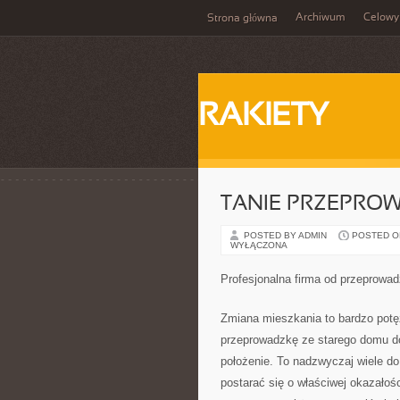
Archiwum
Celowy
Strona główna
RAKIETY
TANIE PRZEPROW
POSTED BY ADMIN
POSTED ON 
WYŁĄCZONA
Profesjonalna firma od przeprowa
Zmiana mieszkania to bardzo potęż
przeprowadzkę ze starego domu do 
położenie. To nadzwyczaj wiele do
postarać się o właściwej okazałoś