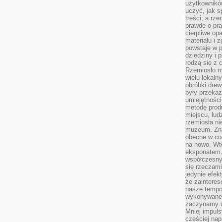
użytkownik
uczyć, jak s
treści, a rz
prawdę o pra
cierpliwe op
materiału i 
powstaje w 
dziedziny i 
rodzą się z 
Rzemiosło m
wielu lokaln
obróbki drew
były przekaz
umiejętności
metodę prod
miejscu, lud
rzemiosła n
muzeum. Zna
obecne w cod
na nowo. Wte
eksponatem, 
współczesny
się rzeczami
jedynie efe
że zaintere
nasze tempo
wykonywane 
zaczynamy u
Mniej impul
częściej nap