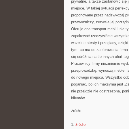
prywatne, a także zastanowić się
miejsce. W takiej sytuacji perfe
proponowane przez nadzwyczaj prof
przewoźniczy, zezwala jej porządni
Oferuje ona transport mebli i nie 
zapakować rzeczywiście wszystko.
wszelkie atesty i przeglądy, dzięk
tym, co ma do zaoferowania firma 
się odróżnia na tle innych ofert teg
Pracownicy firmy niezmiernie wyda
przeprowadzkę, wynoszą meble, ła
do nowego miejsca. Wszystko odbyw
poganiać, bo ich maksymą jest „cz
nie przejdzie nie dostrzeżona, po
klientów.
źródło:
———————————
1.
źródło