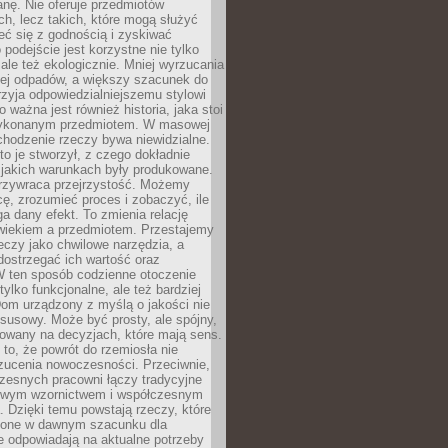
anę. Nie oferuje przedmiotów
h, lecz takich, które mogą służyć
zeć się z godnością i zyskiwać
 podejście jest korzystne nie tylko
 ale też ekologicznie. Mniej wyrzucania
ej odpadów, a większy szacunek do
rzyja odpowiedzialniejszemu stylowi
o ważna jest również historia, jaka stoi
wykonanym przedmiotem. W masowej
chodzenie rzeczy bywa niewidzialne.
to je stworzył, z czego dokładnie
 jakich warunkach były produkowane.
rzywraca przejrzystość. Możemy
ę, zrozumieć proces i zobaczyć, ile
 dany efekt. To zmienia relację
wiekiem a przedmiotem. Przestajemy
eczy jako chwilowe narzędzia, a
ostrzegać ich wartość oraz
W ten sposób codzienne otoczenie
 tylko funkcjonalne, ale też bardziej
om urządzony z myślą o jakości nie
susowy. Może być prosty, ale spójny,
dowany na decyzjach, które mają sens.
 to, że powrót do rzemiosła nie
zucenia nowoczesności. Przeciwnie,
zesnych pracowni łączy tradycyjne
nowym wzornictwem i współczesnym
. Dzięki temu powstają rzeczy, które
ione w dawnym szacunku dla
le odpowiadają na aktualne potrzeby