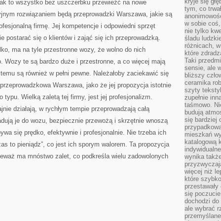
kryje się gł
 jak to wszystko bez uszczerbku przewieźć na nowe
tym, co trwa
kcyjnym rozwiązaniem będą przeprowadzki Warszawa, jakie są
anonimowośc
w sobie coś,
esjonalną firmę. Jej kompetencje i odpowiedni sprzęt
nie tylko kwe
e postarać się o klientów i zająć się ich przeprowadzką.
śladu ludzki
różnicach, w
tylko, ma na tyle przestronne wozy, że wolno do nich
które zdradz
Taki przedmi
 Wozy te są bardzo duże i przestronne, a co więcej mają
sensie, ale 
i temu są również w pełni pewne. Należałoby zaciekawić się
bliższy czło
ceramika rob
przeprowadzkowa Warszawa, jako że jej propozycja istotnie
szyty teksty
o typu. Wielką zaletą tej firmy, jest jej profesjonalizm.
zupełnie inn
taśmowo. Ni
jnie działają, w rychłym tempie przeprowadzają całą
budują atmos
się bardziej
dują je do wozu, bezpiecznie przewożą i skrzętnie wnoszą
przypadkowa.
a się prędko, efektywnie i profesjonalnie. Nie trzeba ich
mieszkań wyg
katalogową 
as to pieniądz”, co jest ich sporym walorem. Ta propozycja
indywidualn
nieważ ma mnóstwo zalet, co podkreśla wielu zadowolonych
wynika takż
przyzwyczaja
więcej niż l
które szybko 
przestawały 
się poczucie
dochodzi do 
ale wybrać r
przemyślane 