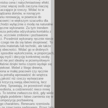
niska cena i natychmiastowy efekt.
coraz więcej osób zaczyna inaczej
taczające je rzeczy. Widać to w
ządzania domów, w rosnącym
niu renowacją, w powrocie do
racowni i w większym szacunku dla
 chodzi wyłącznie o modę na naturalne
ręczne wykonanie. Za tym trendem
ębsza potrzeba odzyskania kontaktu z
łe, uczciwie zrobione i pozbawione
i. Przedmiot wykonany ręcznie niesie
 czego nie da się łatwo skopiować. To
stia materiału lub techniki, ale także
ej obecności. Widać go w drobnych
 sposobie wykończenia, w proporcjach,
ają myśl i decyzję konkretnej osoby.
ot nie jest idealny w przemysłowym
właśnie dzięki temu często wydaje się
wiekowi. Mebel z litego drewna,
iona w małej pracowni czy ręcznie
lia potrafią wprowadzić do wnętrza
ą jakość niż rzeczy wytwarzane
e krzyczą swoją obecnością, lecz
ferę. Sprawiają, że przestrzeń staje
 osobista, a codzienność nieco mniej
 To istotne zwłaszcza dziś, gdy wiele
ląda podobnie i łatwo zamienia się w
kompozycję pozbawioną
ego charakteru. Renesans rzemiosła
e ze zmęczenia nadmiarem. Przez lata