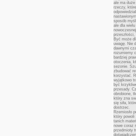
ale ma duże
rzeczy, któr
odpowiedzial
nastawionym 
sposób myśl
ale dla wiel
nowoczesnej 
przeszłości,
Być może dl
uwagę. Nie d
dawnymi czas
rozumiemy c
bardziej pra
otoczenia, k
sezonie. Sz
zbudować rel
korzystać. 
wyjątkowo tr
być krzykli
przesady. C
obrobione, t
który zna sw
się siła, któ
dostrzec.
Rzemiosło p
który powoli
tanich mater
nowe coraz 
przedmioty t
doświadczen