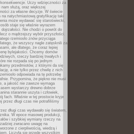
 konsekwencje. Uczy wdzięczności za
e nam służą, oraz większej
ności za własne decyzje. W świecie
na natychmiastową gratyfikację taki
enia może wydawać się staroświecki,
u osób staje się właśnie wyrazem
dojrzałości. Nie chodzi o powrót do
 lecz o mądrzejszy wybór przyszłości.
atego rzemiosło znów przyciąga
latego, że wszyscy nagle zatęsknili za
ami, ale dlatego, że coraz lepiej
enę bylejakości. Chcemy domów
wdziwych, rzeczy bardziej trwałych i
tóre nie rozpada się po jednym
ukamy przedmiotów, z którymi da się
ację, a nie tylko przez chwilę z nich
Rzemiosło odpowiada na tę potrzebę
afnie. Przypomina, że piękno nie musi
we, a jakość nie zawsze wymaga
zasem wystarczy drewno dobrze
kanina starannie uszyta i człowiek,
ój fach. Właśnie w tej prostocie kryje
rej przez długi czas nie potrafiliśmy
rzez długi czas wydawało się światem,
 znika. W epoce masowej produkcji,
iałów i szybkiej wymiany rzeczy na
rzadziej zwracano uwagę na
worzone z cierpliwością, wiedzą i
iem. Liczyła się przede wszystkim