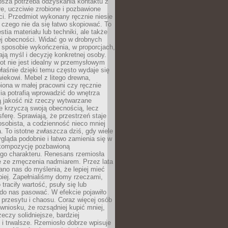
ębsza potrzeba odzyskania kontaktu z
łe, uczciwie zrobione i pozbawione
i. Przedmiot wykonany ręcznie niesie
 czego nie da się łatwo skopiować. To
stia materiału lub techniki, ale także
ej obecności. Widać go w drobnych
 sposobie wykończenia, w proporcjach,
ają myśl i decyzję konkretnej osoby.
ot nie jest idealny w przemysłowym
właśnie dzięki temu często wydaje się
wiekowi. Mebel z litego drewna,
iona w małej pracowni czy ręcznie
lia potrafią wprowadzić do wnętrza
ą jakość niż rzeczy wytwarzane
e krzyczą swoją obecnością, lecz
ferę. Sprawiają, że przestrzeń staje
 osobista, a codzienność nieco mniej
 To istotne zwłaszcza dziś, gdy wiele
ląda podobnie i łatwo zamienia się w
kompozycję pozbawioną
ego charakteru. Renesans rzemiosła
e ze zmęczenia nadmiarem. Przez lata
no nas do myślenia, że lepiej mieć
epiej. Zapełnialiśmy domy rzeczami,
traciły wartość, psuły się lub
do nas pasować. W efekcie pojawiło
 przesytu i chaosu. Coraz więcej osób
wniosku, że rozsądniej kupić mniej,
zeczy solidniejsze, bardziej
i trwalsze. Rzemiosło dobrze wpisuje