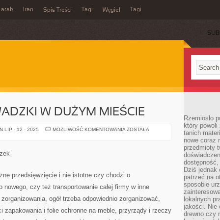
 atak
Iran
Tagi
Tagi
Spis Treści
Węgiel
SUB
ADZKI W DUŻYM MIEŚCIE
Rzemiosło p
który powoli
TANIE
LIP - 12 - 2025
MOŻLIWOŚĆ KOMENTOWANIA
ZOSTAŁA
tanich mater
PRZEPROWADZKI
nowe coraz 
W
DUŻYM
przedmioty t
MIEŚCIE
dzek
doświadczen
dostępność, 
Dziś jednak 
ne przedsięwzięcie i nie istotne czy chodzi o
patrzeć na o
sposobie ur
nowego, czy też transportowanie całej firmy w inne
zainteresowa
 zorganizowania, ogół trzeba odpowiednio zorganizować,
lokalnych p
jakości. Nie
ci zapakowania i folie ochronne na meble, przyrządy i rzeczy
drewno czy 