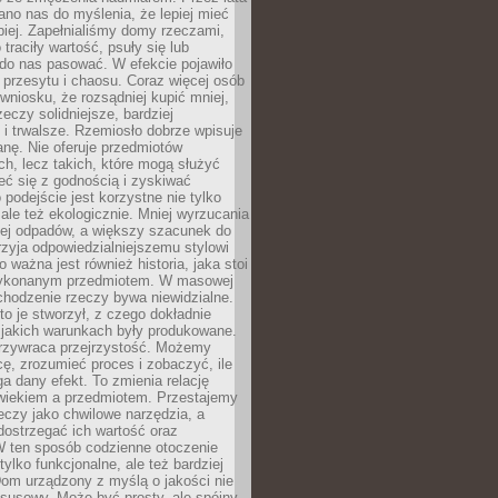
no nas do myślenia, że lepiej mieć
epiej. Zapełnialiśmy domy rzeczami,
traciły wartość, psuły się lub
do nas pasować. W efekcie pojawiło
 przesytu i chaosu. Coraz więcej osób
wniosku, że rozsądniej kupić mniej,
zeczy solidniejsze, bardziej
i trwalsze. Rzemiosło dobrze wpisuje
anę. Nie oferuje przedmiotów
h, lecz takich, które mogą służyć
zeć się z godnością i zyskiwać
 podejście jest korzystne nie tylko
 ale też ekologicznie. Mniej wyrzucania
ej odpadów, a większy szacunek do
rzyja odpowiedzialniejszemu stylowi
o ważna jest również historia, jaka stoi
wykonanym przedmiotem. W masowej
chodzenie rzeczy bywa niewidzialne.
to je stworzył, z czego dokładnie
 jakich warunkach były produkowane.
rzywraca przejrzystość. Możemy
ę, zrozumieć proces i zobaczyć, ile
 dany efekt. To zmienia relację
wiekiem a przedmiotem. Przestajemy
eczy jako chwilowe narzędzia, a
ostrzegać ich wartość oraz
W ten sposób codzienne otoczenie
 tylko funkcjonalne, ale też bardziej
om urządzony z myślą o jakości nie
susowy. Może być prosty, ale spójny,