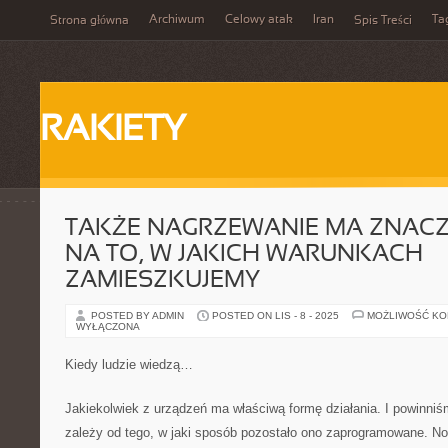
Archiwum
Celowy atak
Iran
Ta
Strona główna
Spis Treści
RAKIETY
TAKŻE NAGRZEWANIE MA ZNAC
NA TO, W JAKICH WARUNKACH
ZAMIESZKUJEMY
POSTED BY ADMIN
POSTED ON LIS - 8 - 2025
MOŻLIWOŚĆ K
WYŁĄCZONA
Kiedy ludzie wiedzą…
Jakiekolwiek z urządzeń ma właściwą formę działania. I powinniśm
zależy od tego, w jaki sposób pozostało ono zaprogramowane. N