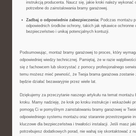
instrukcją producenta. Naucz się, jakie kroki należy wykonać 
potrzebne do ‍zainstalowania bramy garażowej.
Zadbaj ⁣o odpowiednie zabezpieczenia:
Podczas montażu pam
odpowiednich środków ochrony, takich jak rękawice ochronne c
bezpieczeństwo i unikaj potencjalnych kontuzji.
Podsumowując, montaż bramy garażowej​ to proces, ​który⁤ wymaga 
⁣odpowiedniej wiedzy technicznej.⁢ Pamiętaj,⁤ że w razie wątpliwoś
się‌ z fachowcem⁤ lub skorzystać z ⁣pomocy profesjonalnego serwi
temu ⁣możesz mieć pewność, że Twoja brama ⁤garażowa zostanie z
będzie działać bezawaryjnie przez wiele‌ lat.
Dziękujemy⁤ za przeczytanie naszego artykułu na temat montażu 
kroku. Mamy⁢ nadzieję, że krok⁤ po kroku instrukcje i wskazówki p
pomogą Ci‌ w ⁣pomyślnym zainstalowaniu bramy garażowej w​ Twoi
odpowiedniego systemu montażu oraz starannie przestrzeganie ins
kluczowe dla bezpieczeństwa ⁣i trwałości instalacji. Jeśli‌ masz jak
potrzebujesz dodatkowych porad, nie wahaj się skontaktować z n