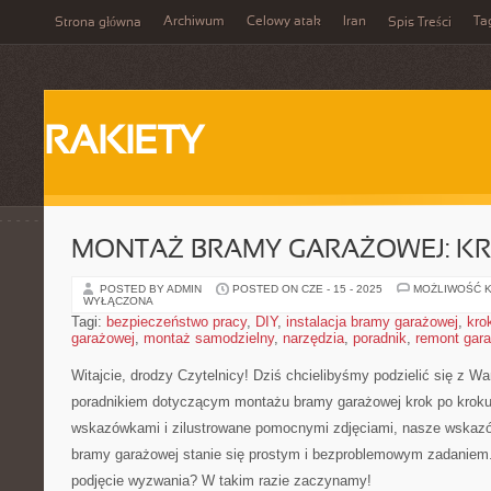
Archiwum
Celowy atak
Iran
Ta
Strona główna
Spis Treści
RAKIETY
MONTAŻ BRAMY GARAŻOWEJ: K
POSTED BY ADMIN
POSTED ON CZE - 15 - 2025
MOŻLIWOŚĆ 
WYŁĄCZONA
Tagi:
bezpieczeństwo pracy
,
DIY
,
instalacja bramy garażowej
,
kro
garażowej
,
montaż samodzielny
,
narzędzia
,
poradnik
,
remont gar
Witajcie, drodzy Czytelnicy! Dziś chcielibyśmy ⁤podzielić ⁣się z 
poradnikiem dotyczącym montażu‍ bramy garażowej krok po kroku
wskazówkami⁤ i zilustrowane​ pomocnymi ⁣zdjęciami, nasze ‌wskaz
bramy garażowej ​stanie⁣ się prostym i bezproblemowym ‍zadaniem. 
podjęcie wyzwania? W takim razie zaczynamy!