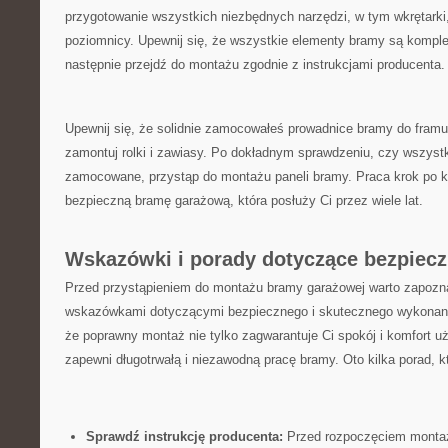
przygotowanie wszystkich niezbędnych narzędzi,⁤ w tym wkrętarki
poziomnicy. Upewnij się, że‌ wszystkie elementy bramy są komple
następnie przejdź do montażu zgodnie z instrukcjami producenta.
Upewnij‌ się, że solidnie zamocowałeś ‍prowadnice bramy do ​framu
zamontuj rolki i ‍zawiasy. ​Po dokładnym ‍sprawdzeniu, czy wszystk
zamocowane, przystąp do ⁤montażu paneli bramy. Praca krok po​ kro
bezpieczną bramę garażową, która posłuży Ci przez wiele lat.
Wskazówki ‌i porady dotyczące​ bezpiec
Przed⁢ przystąpieniem do montażu bramy ‍garażowej warto ⁢zapozn
wskazówkami dotyczącymi bezpiecznego i skutecznego wykonania‌
że poprawny montaż nie tylko zagwarantuje Ci spokój ⁢i ⁢komfort u
zapewni długotrwałą i⁢ niezawodną pracę bramy. Oto kilka porad, 
Sprawdź instrukcję producenta:
Przed rozpoczęciem montażu