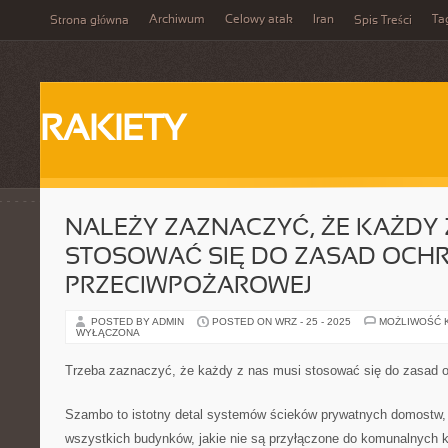
Archiwum
Celowy atak
Iran
Ta
Strona główna
Spis Treści
RAKIETY
NALEŻY ZAZNACZYĆ, ŻE KAŻDY 
STOSOWAĆ SIĘ DO ZASAD OCH
PRZECIWPOŻAROWEJ
POSTED BY ADMIN
POSTED ON WRZ - 25 - 2025
MOŻLIWOŚĆ 
WYŁĄCZONA
Trzeba zaznaczyć, że każdy z nas musi stosować się do zasad 
Szambo to istotny detal systemów ścieków prywatnych domostw,
wszystkich budynków, jakie nie są przyłączone do komunalnych k