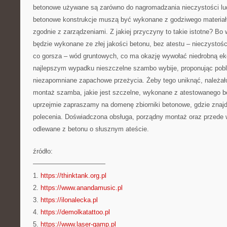
betonowe używane są zarówno do nagromadzania nieczystości lud
betonowe konstrukcje muszą być wykonane z godziwego materiał
zgodnie z zarządzeniami. Z jakiej przyczyny to takie istotne? B
będzie wykonane ze złej jakości betonu, bez atestu – nieczystośc
co gorsza – wód gruntowych, co ma okazję wywołać niedrobną ek
najlepszym wypadku nieszczelne szambo wybije, proponując po
niezapomniane zapachowe przeżycia. Żeby tego uniknąć, należał
montaż szamba, jakie jest szczelne, wykonane z atestowanego b
uprzejmie zapraszamy na domenę zbiorniki betonowe, gdzie znaj
polecenia. Doświadczona obsługa, porządny montaż oraz przede 
odlewane z betonu o słusznym ateście.
źródło:
———————————
1.
https://thinktank.org.pl
2.
https://www.anandamusic.pl
3.
https://ilonalecka.pl
4.
https://demolkatattoo.pl
5.
https://www.laser-gamp.pl