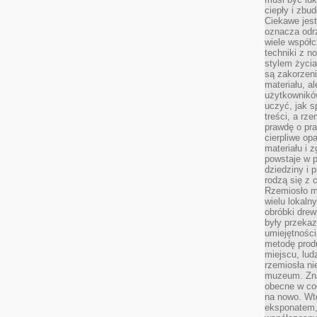
ciepły i zbu
Ciekawe jest
oznacza odr
wiele współc
techniki z 
stylem życia
są zakorzen
materiału, a
użytkownik
uczyć, jak s
treści, a rz
prawdę o pra
cierpliwe op
materiału i 
powstaje w 
dziedziny i 
rodzą się z 
Rzemiosło m
wielu lokaln
obróbki drew
były przekaz
umiejętności
metodę prod
miejscu, lud
rzemiosła n
muzeum. Zna
obecne w cod
na nowo. Wte
eksponatem, 