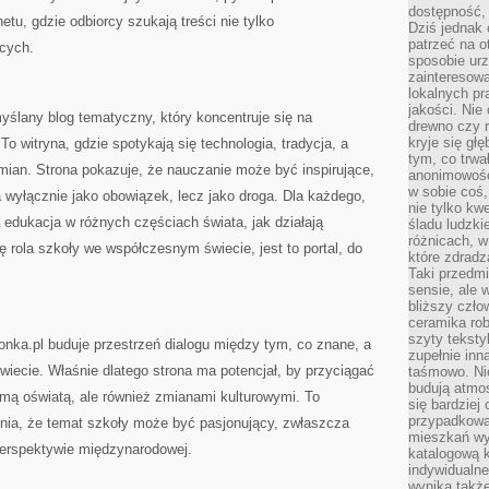
dostępność, 
etu, gdzie odbiorcy szukają treści nie tylko
Dziś jednak 
patrzeć na o
ących.
sposobie ur
zainteresowa
lokalnych p
jakości. Nie
ślany blog tematyczny, który koncentruje się na
drewno czy 
kryje się gł
 witryna, gdzie spotykają się technologia, tradycja, a
tym, co trwa
mian. Strona pokazuje, że nauczanie może być inspirujące,
anonimowośc
w sobie coś,
 wyłącznie jako obowiązek, lecz jako droga. Dla każdego,
nie tylko kwe
a edukacja w różnych częściach świata, jak działają
śladu ludzki
różnicach, w
ę rola szkoły we współczesnym świecie, jest to portal, do
które zdradz
Taki przedmi
sensie, ale 
bliższy czło
ceramika rob
szyty teksty
nka.pl buduje przestrzeń dialogu między tym, co znane, a
zupełnie inn
świecie. Właśnie dlatego strona ma potencjał, by przyciągać
taśmowo. Ni
budują atmos
amą oświatą, ale również zmianami kulturowymi. To
się bardziej
przypadkowa.
dnia, że temat szkoły może być pasjonujący, zwłaszcza
mieszkań wyg
perspektywie międzynarodowej.
katalogową 
indywidualn
wynika takż