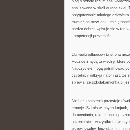
blog o szkole rozumianej wyłącznie
analizowana w skali europejskiej
przygotowanie młodego człowieka d
również na rozwijaniu umiejętnośc
bardzo dobrze wpisuje się w ten k
kompetencji przyszłości.
Dla wielu odbiorców ta strona moż
Rodzice znajdą tu wiedzę, które 
Nauczyciele mogą potraktować port
czytelnicy odkryją natomiast, że 
sprawia, że szkolakamionka.pl jes
Nie bez znaczenia pozostaje równi
emocje. Szkoła w innych krajach, 
do oceniania, rola technologii, z
uczenia się – wszystko to tworzy 
przewidywalny, lecz stale zachęca