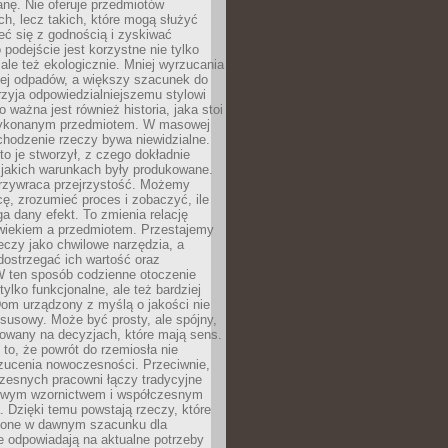
anę. Nie oferuje przedmiotów
h, lecz takich, które mogą służyć
zeć się z godnością i zyskiwać
 podejście jest korzystne nie tylko
 ale też ekologicznie. Mniej wyrzucania
ej odpadów, a większy szacunek do
rzyja odpowiedzialniejszemu stylowi
o ważna jest również historia, jaka stoi
wykonanym przedmiotem. W masowej
chodzenie rzeczy bywa niewidzialne.
to je stworzył, z czego dokładnie
 jakich warunkach były produkowane.
rzywraca przejrzystość. Możemy
ę, zrozumieć proces i zobaczyć, ile
 dany efekt. To zmienia relację
wiekiem a przedmiotem. Przestajemy
eczy jako chwilowe narzędzia, a
ostrzegać ich wartość oraz
W ten sposób codzienne otoczenie
 tylko funkcjonalne, ale też bardziej
om urządzony z myślą o jakości nie
susowy. Może być prosty, ale spójny,
dowany na decyzjach, które mają sens.
 to, że powrót do rzemiosła nie
zucenia nowoczesności. Przeciwnie,
zesnych pracowni łączy tradycyjne
nowym wzornictwem i współczesnym
. Dzięki temu powstają rzeczy, które
ione w dawnym szacunku dla
le odpowiadają na aktualne potrzeby