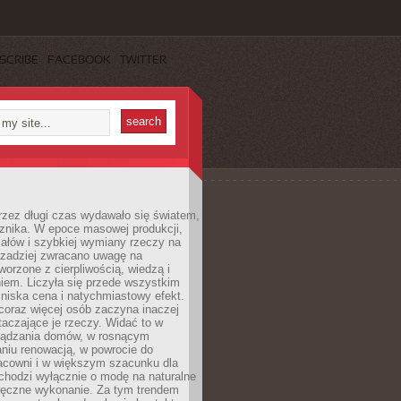
SCRIBE
FACEBOOK
TWITTER
rzez długi czas wydawało się światem,
 znika. W epoce masowej produkcji,
iałów i szybkiej wymiany rzeczy na
rzadziej zwracano uwagę na
worzone z cierpliwością, wiedzą i
iem. Liczyła się przede wszystkim
niska cena i natychmiastowy efekt.
coraz więcej osób zaczyna inaczej
taczające je rzeczy. Widać to w
ządzania domów, w rosnącym
niu renowacją, w powrocie do
racowni i w większym szacunku dla
 chodzi wyłącznie o modę na naturalne
ręczne wykonanie. Za tym trendem