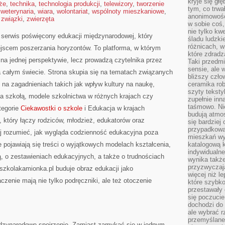
kryje się gł
że
,
technika
,
technologia produkcji
,
telewizory
,
tworzenie
tym, co trwa
,
weterynaria
,
wiara
,
wolontariat
,
wspólnoty mieszkaniowe
,
anonimowośc
,
związki
,
zwierzęta
w sobie coś,
nie tylko kwe
serwis poświęcony edukacji międzynarodowej, który
śladu ludzki
różnicach, w
jscem poszerzania horyzontów. To platforma, w którym
które zdradz
 na jednej perspektywie, lecz prowadzą czytelnika przez
Taki przedmi
sensie, ale 
 całym świecie. Strona skupia się na tematach związanych
bliższy czło
 na zagadnieniach takich jak wpływ kultury na naukę,
ceramika rob
szyty teksty
za szkołą, modele szkolnictwa w różnych krajach czy
zupełnie inn
taśmowo. Ni
tegorie
Ciekawostki o szkole
i Edukacja w krajach
budują atmos
y, który łączy rodziców, młodzież, edukatorów oraz
się bardziej
przypadkowa.
ej rozumieć, jak wygląda codzienność edukacyjna poza
mieszkań wyg
e pojawiają się treści o wyjątkowych modelach kształcenia,
katalogową 
indywidualn
ą, o zestawieniach edukacyjnych, a także o trudnościach
wynika takż
przyzwyczaja
szkolakamionka.pl buduje obraz edukacji jako
więcej niż l
czenie mają nie tylko podręczniki, ale też otoczenie
które szybko 
przestawały 
się poczucie
dochodzi do 
ale wybrać r
przemyślane 
iędzynarodowe spojrzenie. Zamiast zamykać się w jednym