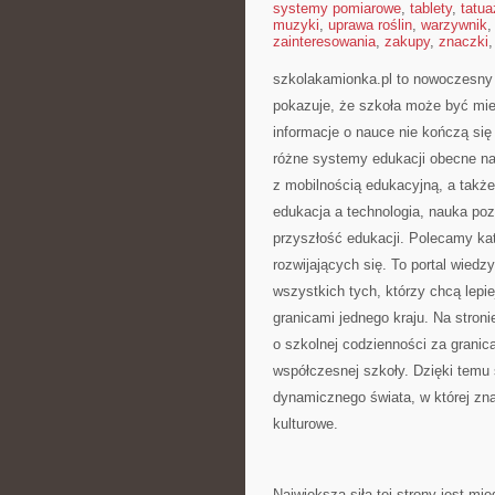
systemy pomiarowe
,
tablety
,
tatua
muzyki
,
uprawa roślin
,
warzywnik
zainteresowania
,
zakupy
,
znaczki
szkolakamionka.pl to nowoczesny 
pokazuje, że szkoła może być mie
informacje o nauce nie kończą się
różne systemy edukacji obecne na
z mobilnością edukacyjną, a także
edukacja a technologia, nauka po
przyszłość edukacji. Polecamy ka
rozwijających się. To portal wiedz
wszystkich tych, którzy chcą lepi
granicami jednego kraju. Na stroni
o szkolnej codzienności za granic
współczesnej szkoły. Dzięki temu 
dynamicznego świata, w której zna
kulturowe.
Największą siłą tej strony jest m