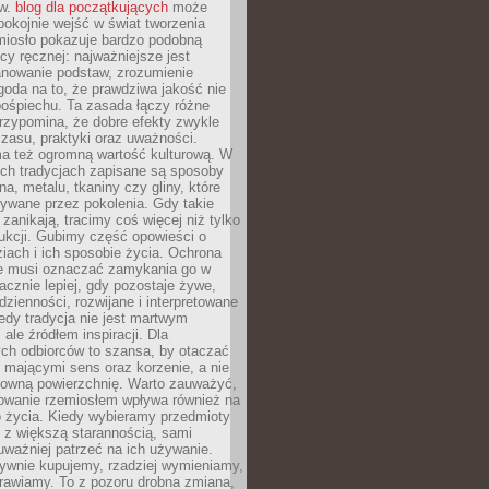
ów.
blog dla początkujących
może
pokojnie wejść w świat tworzenia
emiosło pokazuje bardzo podobną
cy ręcznej: najważniejsze jest
anowanie podstaw, zrozumienie
zgoda na to, że prawdziwa jakość nie
pośpiechu. Ta zasada łączy różne
przypomina, że dobre efekty zwykle
czasu, praktyki oraz uważności.
a też ogromną wartość kulturową. W
ych tradycjach zapisane są sposoby
na, metalu, tkaniny czy gliny, które
ywane przez pokolenia. Gdy takie
 zanikają, tracimy coś więcej niż tylko
ukcji. Gubimy część opowieści o
ziach i ich sposobie życia. Ochrona
ie musi oznaczać zamykania go w
cznie lepiej, gdy pozostaje żywe,
zienności, rozwijane i interpretowane
dy tradycja nie jest martwym
ale źródłem inspiracji. Dla
ch odbiorców to szansa, by otaczać
 mającymi sens oraz korzenie, a nie
ktowną powierzchnię. Warto zauważyć,
sowanie rzemiosłem wpływa również na
 życia. Kiedy wybieramy przedmioty
z większą starannością, sami
ważniej patrzeć na ich używanie.
sywnie kupujemy, rzadziej wymieniamy,
rawiamy. To z pozoru drobna zmiana,