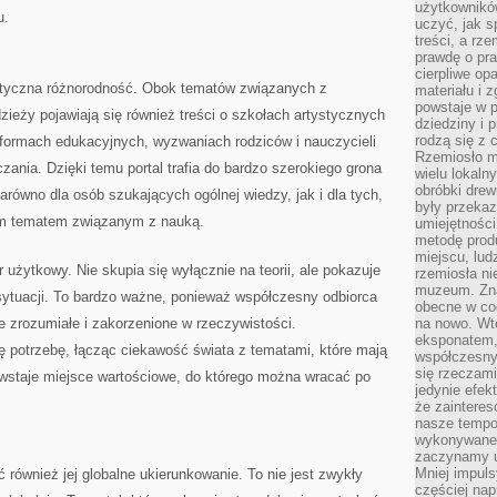
użytkownik
u.
uczyć, jak s
treści, a rz
prawdę o pra
cierpliwe op
atyczna różnorodność. Obok tematów związanych z
materiału i 
powstaje w 
eży pojawiają się również treści o szkołach artystycznych
dziedziny i 
rodzą się z 
reformach edukacyjnych, wyzwaniach rodziców i nauczycieli
Rzemiosło m
nia. Dzięki temu portal trafia do bardzo szerokiego grona
wielu lokaln
obróbki drew
równo dla osób szukających ogólnej wiedzy, jak i dla tych,
były przekaz
wym tematem związanym z nauką.
umiejętności
metodę prod
miejscu, lud
użytkowy. Nie skupia się wyłącznie na teorii, ale pokazuje
rzemiosła n
muzeum. Zna
sytuacji. To bardzo ważne, ponieważ współczesny odbiorca
obecne w cod
ie zrozumiałe i zakorzenione w rzeczywistości.
na nowo. Wte
eksponatem, 
ę potrzebę, łącząc ciekawość świata z tematami, które mają
współczesny
się rzeczami
owstaje miejsce wartościowe, do którego można wracać po
jedynie efe
że zaintere
nasze tempo
wykonywane 
zaczynamy u
Mniej impul
ć również jej globalne ukierunkowanie. To nie jest zwykły
częściej nap