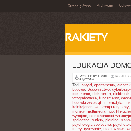
Archiwum
Celowy
Strona główna
RAKIETY
EDUKACJA DOMO
POSTED BY ADMIN
POSTED ON
WYŁĄCZONA
Tagi:
antyki
,
apartamenty
,
architek
budowa
,
Budownictwo
,
cyberbezp
commerce
,
elektronika
,
elektronik
fotografowanie
,
fundamenty
,
geode
hodowla zwierząt
,
informatyka
,
in
kolekcjonerstwo
,
komputery
,
koty
,
monety
,
multimedia
,
ngo
,
Nieruch
wynajem
,
nieruchomości wakacyj
społeczne
,
outlety
,
piercing
,
plano
psychologia społeczna
,
psychoter
rutery
,
rysowanie
,
rzeczoznawstw