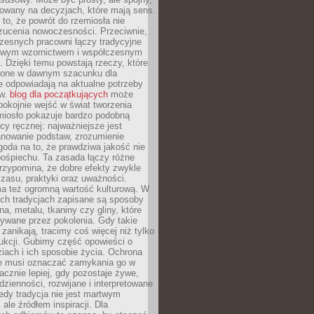
dowany na decyzjach, które mają sens.
 to, że powrót do rzemiosła nie
zucenia nowoczesności. Przeciwnie,
zesnych pracowni łączy tradycyjne
nowym wzornictwem i współczesnym
. Dzięki temu powstają rzeczy, które
ione w dawnym szacunku dla
le odpowiadają na aktualne potrzeby
ów.
blog dla początkujących
może
pokojnie wejść w świat tworzenia
emiosło pokazuje bardzo podobną
cy ręcznej: najważniejsze jest
anowanie podstaw, zrozumienie
zgoda na to, że prawdziwa jakość nie
pośpiechu. Ta zasada łączy różne
przypomina, że dobre efekty zwykle
czasu, praktyki oraz uważności.
a też ogromną wartość kulturową. W
ych tradycjach zapisane są sposoby
na, metalu, tkaniny czy gliny, które
ywane przez pokolenia. Gdy takie
 zanikają, tracimy coś więcej niż tylko
ukcji. Gubimy część opowieści o
ziach i ich sposobie życia. Ochrona
ie musi oznaczać zamykania go w
cznie lepiej, gdy pozostaje żywe,
zienności, rozwijane i interpretowane
dy tradycja nie jest martwym
ale źródłem inspiracji. Dla