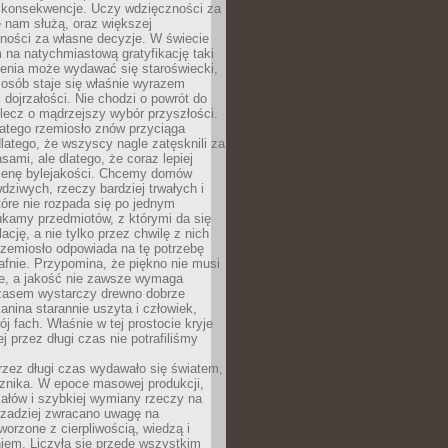
 konsekwencje. Uczy wdzięczności za
e nam służą, oraz większej
ności za własne decyzje. W świecie
na natychmiastową gratyfikację taki
enia może wydawać się staroświecki,
u osób staje się właśnie wyrazem
dojrzałości. Nie chodzi o powrót do
 lecz o mądrzejszy wybór przyszłości.
atego rzemiosło znów przyciąga
latego, że wszyscy nagle zatęsknili za
ami, ale dlatego, że coraz lepiej
enę bylejakości. Chcemy domów
wdziwych, rzeczy bardziej trwałych i
tóre nie rozpada się po jednym
ukamy przedmiotów, z którymi da się
ację, a nie tylko przez chwilę z nich
Rzemiosło odpowiada na tę potrzebę
afnie. Przypomina, że piękno nie musi
we, a jakość nie zawsze wymaga
zasem wystarczy drewno dobrze
kanina starannie uszyta i człowiek,
ój fach. Właśnie w tej prostocie kryje
rej przez długi czas nie potrafiliśmy
rzez długi czas wydawało się światem,
 znika. W epoce masowej produkcji,
iałów i szybkiej wymiany rzeczy na
rzadziej zwracano uwagę na
worzone z cierpliwością, wiedzą i
iem. Liczyła się przede wszystkim