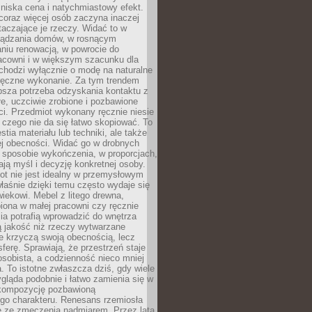
niska cena i natychmiastowy efekt.
coraz więcej osób zaczyna inaczej
taczające je rzeczy. Widać to w
ządzania domów, w rosnącym
niu renowacją, w powrocie do
racowni i w większym szacunku dla
 chodzi wyłącznie o modę na naturalne
ręczne wykonanie. Za tym trendem
ębsza potrzeba odzyskania kontaktu z
łe, uczciwie zrobione i pozbawione
i. Przedmiot wykonany ręcznie niesie
 czego nie da się łatwo skopiować. To
stia materiału lub techniki, ale także
ej obecności. Widać go w drobnych
 sposobie wykończenia, w proporcjach,
ają myśl i decyzję konkretnej osoby.
ot nie jest idealny w przemysłowym
właśnie dzięki temu często wydaje się
wiekowi. Mebel z litego drewna,
iona w małej pracowni czy ręcznie
lia potrafią wprowadzić do wnętrza
ą jakość niż rzeczy wytwarzane
e krzyczą swoją obecnością, lecz
ferę. Sprawiają, że przestrzeń staje
 osobista, a codzienność nieco mniej
 To istotne zwłaszcza dziś, gdy wiele
ląda podobnie i łatwo zamienia się w
kompozycję pozbawioną
ego charakteru. Renesans rzemiosła
e ze zmęczenia nadmiarem. Przez lata