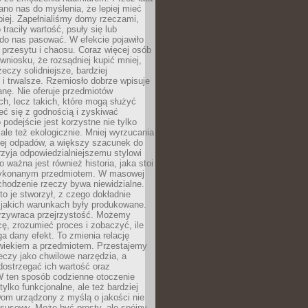
no nas do myślenia, że lepiej mieć
epiej. Zapełnialiśmy domy rzeczami,
traciły wartość, psuły się lub
do nas pasować. W efekcie pojawiło
 przesytu i chaosu. Coraz więcej osób
wniosku, że rozsądniej kupić mniej,
zeczy solidniejsze, bardziej
i trwalsze. Rzemiosło dobrze wpisuje
anę. Nie oferuje przedmiotów
h, lecz takich, które mogą służyć
zeć się z godnością i zyskiwać
 podejście jest korzystne nie tylko
 ale też ekologicznie. Mniej wyrzucania
ej odpadów, a większy szacunek do
rzyja odpowiedzialniejszemu stylowi
o ważna jest również historia, jaka stoi
wykonanym przedmiotem. W masowej
chodzenie rzeczy bywa niewidzialne.
to je stworzył, z czego dokładnie
 jakich warunkach były produkowane.
rzywraca przejrzystość. Możemy
ę, zrozumieć proces i zobaczyć, ile
 dany efekt. To zmienia relację
wiekiem a przedmiotem. Przestajemy
eczy jako chwilowe narzędzia, a
ostrzegać ich wartość oraz
W ten sposób codzienne otoczenie
 tylko funkcjonalne, ale też bardziej
om urządzony z myślą o jakości nie
susowy. Może być prosty, ale spójny,