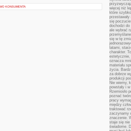
przyzwyczaja
AWO KONSUMENTA
więcej niż l
które szybko 
przestawały 
się poczucie
dochodzi do 
ale wybrać r
przemyślane 
się w tę zmi
jednorazowyc
latami, star
charakter. To
estetycznie,
oznacza mni
materiału sp
życia. Bardz
za dobrze 
produkcji po
Nie wiemy, k
powstały i w
Rzemiosło p
poznać twórc
pracy wymaga
między czło
traktować rz
zaczynamy d
znaczenie. 
staje się nie
świadome. D
musi być luk