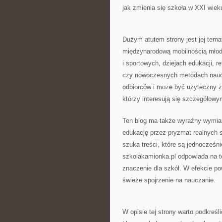
jak zmienia się szkoła w XXI wiek
Dużym atutem strony jest jej tem
międzynarodową mobilnością młodzi
i sportowych, dziejach edukacji, 
czy nowoczesnych metodach naucza
odbiorców i może być użyteczny za
którzy interesują się szczegóło
Ten blog ma także wyraźny wymiar 
edukację przez pryzmat realnych 
szuka treści, które są jednocześn
szkolakamionka.pl odpowiada na t
znaczenie dla szkół. W efekcie p
świeże spojrzenie na nauczanie.
W opisie tej strony warto podkreśli