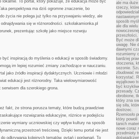
 lokalnie. To portal, który pokazuje, że edukacja może być
ale ma duże
rzeczy, któr
. Taka perspektywa ma dziś ogromne znaczenie, bo
odpowiedzial
o życia nie polega już tylko na przyswajaniu wiedzy, ale
nastawionym 
sposób myśl
i odnajdywania się w różnorodności. szkolakamionka.pl
ale dla wiel
nowoczesnej 
ierunek, prezentując szkołę jako miejsce rozwoju
przeszłości,
Być może dl
uwagę. Nie d
dawnymi czas
rozumiemy c
e być inspiracją do myślenia o edukacji w sposób świadomy.
bardziej pra
otoczenia, k
pomogą im lepiej rozumieć zmiany zachodzące w nauczaniu.
sezonie. Sz
zbudować rel
al jako źródło inspiracji dydaktycznych. Uczniowie i młodzi
korzystać. 
świat edukacji jest różnorodny. Taka wielowymiarowość
wyjątkowo tr
być krzykli
t serwisem dla szerokiego grona.
przesady. C
obrobione, t
który zna sw
się siła, któ
eż fakt, że strona porusza tematy, które budzą prawdziwe
dostrzec.
Rzemiosło p
zaskakujące rozwiązania edukacyjne, różnice w podejściu
który powoli
naczenie wymiany uczniowskiej czy wpływ kultury na sposób
tanich mater
nowe coraz 
dynamiczną przestrzeń treściową. Dzięki temu portal nie jest
przedmioty t
 do odkrywania kolejnych tematów, pytań i porównań. To
doświadczen