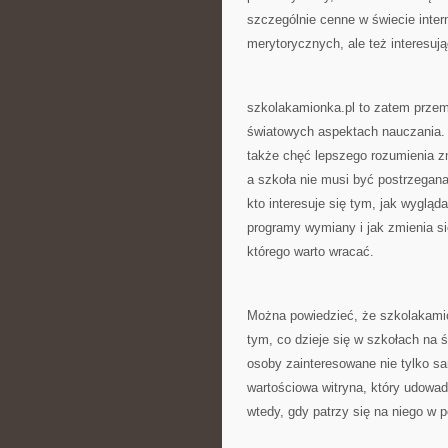
szczególnie cenne w świecie intern
merytorycznych, ale też interesuj
szkolakamionka.pl to zatem przemy
światowych aspektach nauczania. To
także chęć lepszego rozumienia z
a szkoła nie musi być postrzegana
kto interesuje się tym, jak wygląd
programy wymiany i jak zmienia si
którego warto wracać.
Można powiedzieć, że szkolakamio
tym, co dzieje się w szkołach na 
osoby zainteresowane nie tylko s
wartościowa witryna, który udowa
wtedy, gdy patrzy się na niego w 