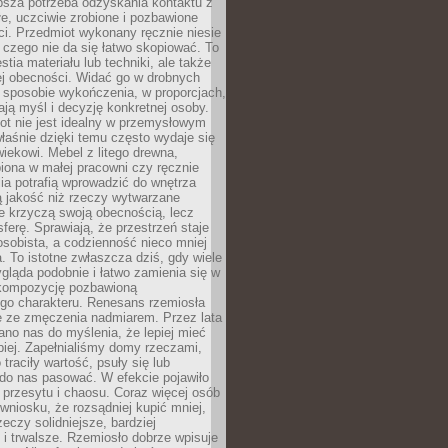
ębsza potrzeba odzyskania kontaktu z
łe, uczciwie zrobione i pozbawione
i. Przedmiot wykonany ręcznie niesie
 czego nie da się łatwo skopiować. To
stia materiału lub techniki, ale także
ej obecności. Widać go w drobnych
 sposobie wykończenia, w proporcjach,
ają myśl i decyzję konkretnej osoby.
ot nie jest idealny w przemysłowym
właśnie dzięki temu często wydaje się
wiekowi. Mebel z litego drewna,
iona w małej pracowni czy ręcznie
lia potrafią wprowadzić do wnętrza
ą jakość niż rzeczy wytwarzane
e krzyczą swoją obecnością, lecz
ferę. Sprawiają, że przestrzeń staje
 osobista, a codzienność nieco mniej
 To istotne zwłaszcza dziś, gdy wiele
ląda podobnie i łatwo zamienia się w
kompozycję pozbawioną
ego charakteru. Renesans rzemiosła
e ze zmęczenia nadmiarem. Przez lata
no nas do myślenia, że lepiej mieć
epiej. Zapełnialiśmy domy rzeczami,
traciły wartość, psuły się lub
do nas pasować. W efekcie pojawiło
 przesytu i chaosu. Coraz więcej osób
wniosku, że rozsądniej kupić mniej,
zeczy solidniejsze, bardziej
i trwalsze. Rzemiosło dobrze wpisuje