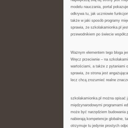
modelu nauczania, portal pokazuje
odkrywa tu, jak uczniowie funkcjo
także w jaki sposób programy mię
sprawia, że szkolakamionka.pl jes
przewodnikiem po świecie współcz
Ważnym elementem tego bloga jest
Wręcz przeciwnie – na szkolakamio
wartościami, a także z pytaniami 
sprawia, że strona jest angażująca
lecz chcą zrozumieć realne znacz
szkolakamionka.pl można opisać j
międzynarodowymi programami eduk
może być narzędziem budowania p
nabierają kompetencje globalne, ta
otrzymuje tu jedynie prostych odpo