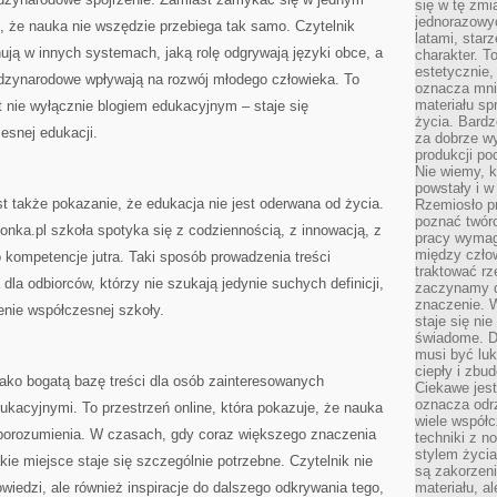
się w tę zmi
jednorazowyc
, że nauka nie wszędzie przebiega tak samo. Czytelnik
latami, star
nują w innych systemach, jaką rolę odgrywają języki obce, a
charakter. To
estetycznie,
dzynarodowe wpływają na rozwój młodego człowieka. To
oznacza mni
materiału sp
t nie wyłącznie blogiem edukacyjnym – staje się
życia. Bardz
esnej edukacji.
za dobrze 
produkcji po
Nie wiemy, k
powstały i w
 także pokazanie, że edukacja nie jest oderwana od życia.
Rzemiosło p
poznać twórc
nka.pl szkoła spotyka się z codziennością, z innowacją, z
pracy wymaga
między czło
o kompetencje jutra. Taki sposób prowadzenia treści
traktować rz
 dla odbiorców, którzy nie szukają jedynie suchych definicji,
zaczynamy d
znaczenie. 
enie współczesnej szkoły.
staje się nie
świadome. D
musi być luk
ciepły i zbu
ako bogatą bazę treści dla osób zainteresowanych
Ciekawe jest
oznacza odr
acyjnymi. To przestrzeń online, która pokazuje, że nauka
wiele współc
orozumienia. W czasach, gdy coraz większego znaczenia
techniki z 
stylem życia
kie miejsce staje się szczególnie potrzebne. Czytelnik nie
są zakorzen
wiedzi, ale również inspiracje do dalszego odkrywania tego,
materiału, a