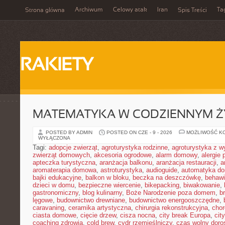
Archiwum
Celowy atak
Iran
Ta
Strona główna
Spis Treści
RAKIETY
MATEMATYKA W CODZIENNYM Ż
POSTED BY ADMIN
POSTED ON CZE - 9 - 2026
MOŻLIWOŚĆ K
WYŁĄCZONA
Tagi:
adopcje zwierząt
,
agroturystyka rodzinne
,
agroturystyka z 
zwierząt domowych
,
akcesoria ogrodowe
,
alarm domowy
,
alergie
apteczka turystyczna
,
aranżacja balkonu
,
aranżacja restauracji
,
a
aromaterapia domowa
,
astroturystyka
,
audioguide
,
automatyka d
bajki edukacyjne
,
balkon w bloku
,
beczka na deszczówkę
,
behawi
dzieci w domu
,
bezpieczne wiercenie
,
bikepacking
,
biwakowanie
,
gastronomiczny
,
blog kulinarny
,
Boże Narodzenie poza domem
,
b
lęgowe
,
budownictwo drewniane
,
budownictwo energooszczędne
,
caravaning
,
ceramika artystyczna
,
chirurgia rekonstrukcyjna
,
chor
ciasta domowe
,
cięcie drzew
,
cisza nocna
,
city break Europa
,
cit
coaching zdrowia
,
cold brew
,
cydr rzemieślniczy
,
czas wolny doro