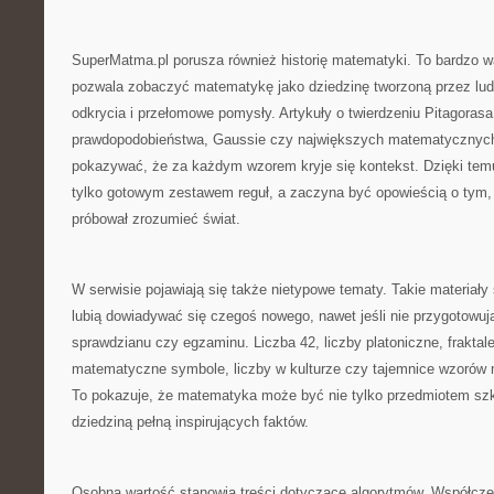
SuperMatma.pl porusza również historię matematyki. To bardzo w
pozwala zobaczyć matematykę jako dziedzinę tworzoną przez ludzi
odkrycia i przełomowe pomysły. Artykuły o twierdzeniu Pitagorasa,
prawdopodobieństwa, Gaussie czy największych matematyczny
pokazywać, że za każdym wzorem kryje się kontekst. Dzięki tem
tylko gotowym zestawem reguł, a zaczyna być opowieścią o tym, 
próbował zrozumieć świat.
W serwisie pojawiają się także nietypowe tematy. Takie materiały 
lubią dowiadywać się czegoś nowego, nawet jeśli nie przygotowuj
sprawdzianu czy egzaminu. Liczba 42, liczby platoniczne, fraktale
matematyczne symbole, liczby w kulturze czy tajemnice wzorów
To pokazuje, że matematyka może być nie tylko przedmiotem szk
dziedziną pełną inspirujących faktów.
Osobną wartość stanowią treści dotyczące algorytmów. Współcz