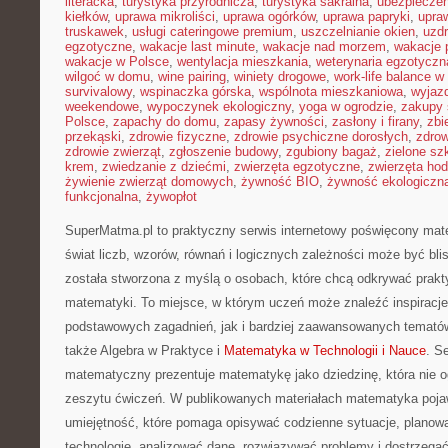
literacka
,
turystyka przyrodnicza
,
turystyka sakralna
,
ubezpieczen
kiełków
,
uprawa mikroliści
,
uprawa ogórków
,
uprawa papryki
,
upra
truskawek
,
usługi cateringowe premium
,
uszczelnianie okien
,
uzd
egzotyczne
,
wakacje last minute
,
wakacje nad morzem
,
wakacje 
wakacje w Polsce
,
wentylacja mieszkania
,
weterynaria egzotyczn
wilgoć w domu
,
wine pairing
,
winiety drogowe
,
work-life balance 
survivalowy
,
wspinaczka górska
,
wspólnota mieszkaniowa
,
wyjazd
weekendowe
,
wypoczynek ekologiczny
,
yoga w ogrodzie
,
zakupy 
Polsce
,
zapachy do domu
,
zapasy żywności
,
zasłony i firany
,
zbi
przekąski
,
zdrowie fizyczne
,
zdrowie psychiczne dorosłych
,
zdrow
zdrowie zwierząt
,
zgłoszenie budowy
,
zgubiony bagaż
,
zielone sz
krem
,
zwiedzanie z dziećmi
,
zwierzęta egzotyczne
,
zwierzęta ho
żywienie zwierząt domowych
,
żywność BIO
,
żywność ekologiczna
funkcjonalna
,
żywopłot
SuperMatma.pl to praktyczny serwis internetowy poświęcony mat
świat liczb, wzorów, równań i logicznych zależności może być bli
została stworzona z myślą o osobach, które chcą odkrywać prak
matematyki. To miejsce, w którym uczeń może znaleźć inspiracj
podstawowych zagadnień, jak i bardziej zaawansowanych temat
także Algebra w Praktyce i
Matematyka w Technologii i Nauce
. S
matematyczny prezentuje matematykę jako dziedzinę, która nie o
zeszytu ćwiczeń. W publikowanych materiałach matematyka pojaw
umiejętność, które pomaga opisywać codzienne sytuacje, planow
technologię, analizować dane, rozwiązywać problemy i dostrzegać