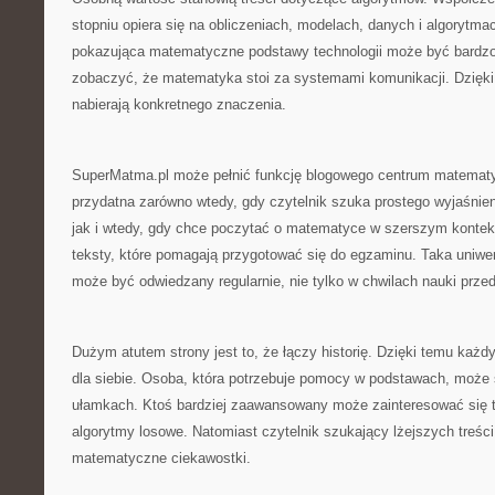
stopniu opiera się na obliczeniach, modelach, danych i algorytmac
pokazująca matematyczne podstawy technologii może być bardzo
zobaczyć, że matematyka stoi za systemami komunikacji. Dzięki
nabierają konkretnego znaczenia.
SuperMatma.pl może pełnić funkcję blogowego centrum matematy
przydatna zarówno wtedy, gdy czytelnik szuka prostego wyjaśnien
jak i wtedy, gdy chce poczytać o matematyce w szerszym kontek
teksty, które pomagają przygotować się do egzaminu. Taka uniwer
może być odwiedzany regularnie, nie tylko w chwilach nauki prze
Dużym atutem strony jest to, że łączy historię. Dzięki temu każd
dla siebie. Osoba, która potrzebuje pomocy w podstawach, może 
ułamkach. Ktoś bardziej zaawansowany może zainteresować się t
algorytmy losowe. Natomiast czytelnik szukający lżejszych treś
matematyczne ciekawostki.