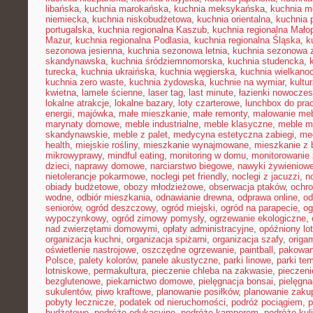
libańska
,
kuchnia marokańska
,
kuchnia meksykańska
,
kuchnia m
niemiecka
,
kuchnia niskobudżetowa
,
kuchnia orientalna
,
kuchnia 
portugalska
,
kuchnia regionalna Kaszub
,
kuchnia regionalna Małop
Mazur
,
kuchnia regionalna Podlasia
,
kuchnia regionalna Śląska
,
k
sezonowa jesienna
,
kuchnia sezonowa letnia
,
kuchnia sezonowa 
skandynawska
,
kuchnia śródziemnomorska
,
kuchnia studencka
,
turecka
,
kuchnia ukraińska
,
kuchnia węgierska
,
kuchnia wielkano
kuchnia zero waste
,
kuchnia żydowska
,
kuchnie na wymiar
,
kultu
kwietna
,
lamele ścienne
,
laser tag
,
last minute
,
łazienki nowocze
lokalne atrakcje
,
lokalne bazary
,
loty czarterowe
,
lunchbox do pra
energii
,
majówka
,
małe mieszkanie
,
małe remonty
,
malowanie meb
marynaty domowe
,
meble industrialne
,
meble klasyczne
,
meble m
skandynawskie
,
meble z palet
,
medycyna estetyczna zabiegi
,
me
health
,
miejskie rośliny
,
mieszkanie wynajmowane
,
mieszkanie z
mikrowyprawy
,
mindful eating
,
monitoring w domu
,
monitorowanie
dzieci
,
naprawy domowe
,
narciarstwo biegowe
,
nawyki żywieniow
nietolerancje pokarmowe
,
noclegi pet friendly
,
noclegi z jacuzzi
,
n
obiady budżetowe
,
obozy młodzieżowe
,
obserwacja ptaków
,
ochr
wodne
,
odbiór mieszkania
,
odnawianie drewna
,
odprawa online
,
od
seniorów
,
ogród deszczowy
,
ogród miejski
,
ogród na parapecie
,
og
wypoczynkowy
,
ogród zimowy pomysły
,
ogrzewanie ekologiczne
,
nad zwierzętami domowymi
,
opłaty administracyjne
,
opóźniony lot
organizacja kuchni
,
organizacja spiżarni
,
organizacja szafy
,
origa
oświetlenie nastrojowe
,
oszczędne ogrzewanie
,
paintball
,
pakowan
Polsce
,
palety kolorów
,
panele akustyczne
,
parki linowe
,
parki te
lotniskowe
,
permakultura
,
pieczenie chleba na zakwasie
,
pieczeni
bezglutenowe
,
piekarnictwo domowe
,
pielęgnacja bonsai
,
pielęgna
sukulentów
,
piwo kraftowe
,
planowanie posiłków
,
planowanie zaku
pobyty lecznicze
,
podatek od nieruchomości
,
podróż pociągiem
,
p
budżetowe
,
podróże edukacyjne
,
podróże kamperem
,
podróże kul