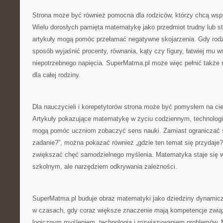
Strona może być również pomocna dla rodziców, którzy chcą wsp
Wielu dorosłych pamięta matematykę jako przedmiot trudny lub st
artykuły mogą pomóc przełamać negatywne skojarzenia. Gdy rodzi
sposób wyjaśnić procenty, równania, kąty czy figury, łatwiej mu 
niepotrzebnego napięcia. SuperMatma.pl może więc pełnić także 
dla całej rodziny.
Dla nauczycieli i korepetytorów strona może być pomysłem na c
Artykuły pokazujące matematykę w życiu codziennym, technologii,
mogą pomóc uczniom zobaczyć sens nauki. Zamiast ograniczać si
zadanie?”, można pokazać również „gdzie ten temat się przydaje?
zwiększać chęć samodzielnego myślenia. Matematyka staje się w
szkolnym, ale narzędziem odkrywania zależności.
SuperMatma.pl buduje obraz matematyki jako dziedziny dynamicz
w czasach, gdy coraz większe znaczenie mają kompetencje zwią
logicznym myśleniem, technologią i rozwiązywaniem problemów.