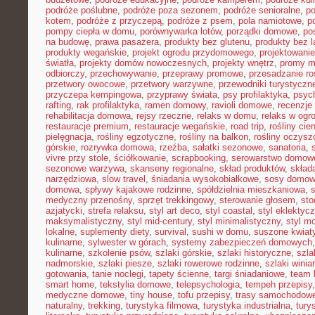
podróże poślubne
,
podróże poza sezonem
,
podróże senioralne
,
po
kotem
,
podróże z przyczepą
,
podróże z psem
,
pola namiotowe
,
p
pompy ciepła w domu
,
porównywarka lotów
,
porządki domowe
,
pos
na budowę
,
prawa pasażera
,
produkty bez glutenu
,
produkty bez l
produkty wegańskie
,
projekt ogrodu przydomowego
,
projektowani
światła
,
projekty domów nowoczesnych
,
projekty wnętrz
,
promy m
odbiorczy
,
przechowywanie
,
przeprawy promowe
,
przesadzanie ro
przetwory owocowe
,
przetwory warzywne
,
przewodniki turystyczn
przyczepa kempingowa
,
przyprawy świata
,
psy profilaktyka
,
psyc
rafting
,
rak profilaktyka
,
ramen domowy
,
ravioli domowe
,
recenzje 
rehabilitacja domowa
,
rejsy rzeczne
,
relaks w domu
,
relaks w ogr
restauracje premium
,
restauracje wegańskie
,
road trip
,
rośliny cie
pielęgnacja
,
rośliny egzotyczne
,
rośliny na balkon
,
rośliny oczysz
górskie
,
rozrywka domowa
,
rzeźba
,
sałatki sezonowe
,
sanatoria
,
vivre przy stole
,
ściółkowanie
,
scrapbooking
,
serowarstwo domow
sezonowe warzywa
,
skanseny regionalne
,
skład produktów
,
skład
narzędziowa
,
slow travel
,
śniadania wysokobiałkowe
,
sosy domo
domowa
,
spływy kajakowe rodzinne
,
spółdzielnia mieszkaniowa
,
medyczny przenośny
,
sprzęt trekkingowy
,
sterowanie głosem
,
sto
azjatycki
,
strefa relaksu
,
styl art deco
,
styl coastal
,
styl eklektyc
maksymalistyczny
,
styl mid-century
,
styl minimalistyczny
,
styl m
lokalne
,
suplementy diety
,
survival
,
sushi w domu
,
suszone kwiat
kulinarne
,
sylwester w górach
,
systemy zabezpieczeń domowych
kulinarne
,
szkolenie psów
,
szlaki górskie
,
szlaki historyczne
,
szla
nadmorskie
,
szlaki piesze
,
szlaki rowerowe rodzinne
,
szlaki winia
gotowania
,
tanie noclegi
,
tapety ścienne
,
targi śniadaniowe
,
team 
smart home
,
tekstylia domowe
,
telepsychologia
,
tempeh przepisy
medyczne domowe
,
tiny house
,
tofu przepisy
,
trasy samochodow
naturalny
,
trekking
,
turystyka filmowa
,
turystyka industrialna
,
tury