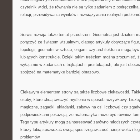
czytelnik widzi, że równania nie są tylko zadaniem z podręcznik
relacji, przewidywania wyników i rozwiązywania realnych problem
Serwis rozwija także temat przestrzeni. Geometria jest działem m
połączyć ze światem wizualnym, dlatego artykuły dotyczące figur,
topologii, geometrii w sztuce, origami czy architekturze mogą być
lubiących konstrukcje. Dzięki takim treściom można zrozumieć, że
wyłącznie w zadaniach o trójkątach i prostokątach, ale jest obecn
spojrzeć na matematykę bardziej obrazowo.
Ciekawym elementem strony są także liczbowe ciekawostki. Taki
osoby, które chcą ćwiczyć myślenie w sposób rozrywkowy. Liczby
magiczne, zagadki, układanki, zabawy na osi liczbowej czy zgady
podpowiedziami pokazują, że matematyka może być również formą
Tego typu artykuły mogą zainteresować zarówno młodszych czyteln
którzy lubią sprawdzać swoją spostrzegawczość, cierpliwość i log
problemów.