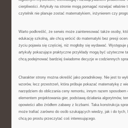
cierpliwości. Artykuły na stronie mogą pomagać rozwijać właśnie t
czytelnik nie planuje zostać matematykiem, inżynierem czy progr
Warto podkreślić, że serwis może zainteresować także osoby, kt
edukację szkolną, ale chcą wrócić do matematyki bez presji oce
życiu pojawia się częściej, niż mogłoby się wydawać. Występuje 
artykuły pokazujące praktyczne przykłady mogą być użyteczne tak
chcą podejmować bardziej świadome decyzje w codziennych spr
Charakter strony można określić jako poradnikowy. Nie jest to wy
wzorów, lecz przestrzeń, która próbuje pokazać matematykę z wie
narzędziem do obliczania ceny remontu, innym razem sposobem 
elementem projektowania gier, podstawą działania algorytmów, te
opowieści albo źródłem zabawy z liczbami. Taka konstrukcja spr
może trafiać zarówno do osób szukających wiedzy, jak i do tych, kt
chcą po prostu przeczytać coś interesującego.