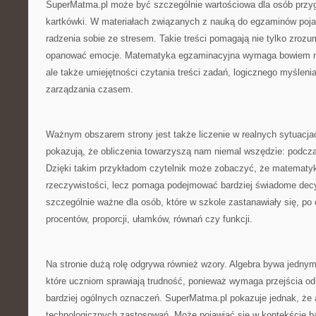
SuperMatma.pl może być szczególnie wartościowa dla osób przy
kartkówki. W materiałach związanych z nauką do egzaminów poja
radzenia sobie ze stresem. Takie treści pomagają nie tylko zrozum
opanować emocje. Matematyka egzaminacyjna wymaga bowiem ni
ale także umiejętności czytania treści zadań, logicznego myśleni
zarządzania czasem.
Ważnym obszarem strony jest także liczenie w realnych sytuacjach
pokazują, że obliczenia towarzyszą nam niemal wszędzie: podcz
Dzięki takim przykładom czytelnik może zobaczyć, że matematyk
rzeczywistości, lecz pomaga podejmować bardziej świadome decyz
szczególnie ważne dla osób, które w szkole zastanawiały się, po 
procentów, proporcji, ułamków, równań czy funkcji.
Na stronie dużą rolę odgrywa również wzory. Algebra bywa jednym
które uczniom sprawiają trudność, ponieważ wymaga przejścia od
bardziej ogólnych oznaczeń. SuperMatma.pl pokazuje jednak, że 
technologicznych zastosowań. Może pojawiać się w kontekście b