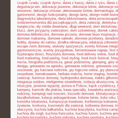
czujnik czadu
,
czujnik dymu
,
dania z kaszy
,
dania z ryżu
,
dania 
degustacja win
,
dekoracje jesienne
,
dekoracje letnie
,
dekoracje s
wiosenne
,
dekoracje zimowe
,
dekorowanie tortów
,
dermatologia
,
d
gastronomii
,
design funkcjonalny
,
design lamp
,
design mebli biur
diagnostyka laboratoryjna
,
dieta lekkostrawna
,
dieta przeciwzapal
śródziemnomorska dla początkujących
,
dieta zwierząt
,
dietetyka 
świąteczne
,
diy meble drewniane
,
długi weekend
,
dom letniskowy
klucz
,
dom przyjazny zwierzętom
,
dom szkieletowy
,
domek całor
domowa biblioteczka
,
domowa pizzeria
,
domowe biuro inspiracje
,
domowe makarony
,
domowe nalewki
,
domowe przetwory
,
doradzt
hobby
,
dywany do salonu
,
działka rekreacyjna
,
edukacja zdrowotn
escape room domowy
,
etykiety spożywcze
,
eventy firmowe integr
gastronomiczne
,
eventy przygodowe
,
fermentowane napoje
,
first
fizjoterapia dzieci
,
florystyka domowa
,
food delivery online
,
food d
food marketing
,
food pairing
,
food styling
,
food truck festival
,
foto
nocna
,
fotografia podróżnicza
,
garaż podziemny
,
glamping
,
góry w
dwojga
,
gotowanie na ognisku
,
gotowanie rodzinne
,
gotowanie sou
sezonowe
,
gry karciane rodzinne
,
gry logiczne online
,
gry planszo
zespołowe
,
hamakowanie
,
herbata matcha
,
home staging
,
hostele
zwierząt
,
hummus domowy
,
hydroponika domowa
,
indeks glikemi
integracja outdoor
,
inteligentne oświetlenie
,
izolacja akustyczna
,
i
intuicyjne
,
jesienne wyjazdy
,
jeziora w Polsce
,
kącik czytelniczy
,
kampery
,
karmnik dla ptaków
,
kawa specialty
,
kawalerka aranżacj
rodzinny
,
kempingi nad morzem
,
kiszonki domowe
,
klimatyzacja 
bezalkoholowe
,
kolacje jednogarnkowe
,
kolonie letnie
,
kolor roku
,
komórka lokatorska
,
kompozycje kwiatowe
,
konferencje kulinarne
żywienie
,
konkursy
,
kosmetyki dla zwierząt
,
kotłownia domowa
,
k
wieczysta
,
kuchnia bałkańska
,
kuchnia brazylijska
,
kuchnia camp
kuchnia dla singli
,
kuchnia francuska
,
kuchnia fusion
,
kuchnia gr
kuchnia hiszpańska
,
kuchnia indyjska
,
kuchnia japońska
,
kuchnia