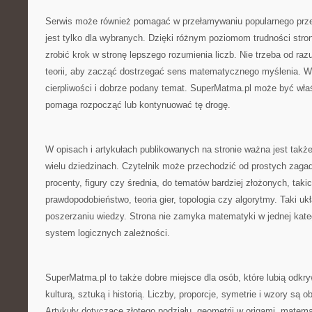
Serwis może również pomagać w przełamywaniu popularnego prz
jest tylko dla wybranych. Dzięki różnym poziomom trudności str
zrobić krok w stronę lepszego rozumienia liczb. Nie trzeba od r
teorii, aby zacząć dostrzegać sens matematycznego myślenia. W
cierpliwości i dobrze podany temat. SuperMatma.pl może być wła
pomaga rozpocząć lub kontynuować tę drogę.
W opisach i artykułach publikowanych na stronie ważna jest tak
wielu dziedzinach. Czytelnik może przechodzić od prostych zagadn
procenty, figury czy średnia, do tematów bardziej złożonych, takic
prawdopodobieństwo, teoria gier, topologia czy algorytmy. Taki u
poszerzaniu wiedzy. Strona nie zamyka matematyki w jednej katego
system logicznych zależności.
SuperMatma.pl to także dobre miejsce dla osób, które lubią odkr
kulturą, sztuką i historią. Liczby, proporcje, symetrie i wzory są 
Artykuły dotyczące złotego podziału, geometrii w origami, matemat