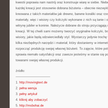
kwestii poprawia nam nastrój oraz konstruuje wiarę w siebie. Ni
każdej kreacji jest stosownie dobrana biżuteria – obecnie niezwyk
kreowana z takich materiałów jak drewno, barwne koraliki oraz rze
materiały, więc i wisiory czy kolczyki wykonane z nich są tanie i
witrynę jubiler w koninie. Należycie dobrane do stroju przyciągają
kreacji. W tej chwili sami możemy tworzyć oryginalne kolczyki, bra
wisiory, jakie będą odzwierciedlały styl. Wystarczy jedynie troc
kilka niezbędnych narzędzi i materiał, który dostaniemy w intern
rozpocząć produkcję swojej własnej biżuterii. To zajęcie, które po
sprawia niemało satysfakcji oraz zawsze jesteśmy w stanie się p
towarami swojej własnej produkcji.
źródło:
———————————
1.
http://movingtext.de
2.
pełna wersja
3.
pełny artykuł
4.
kliknij aby zobaczyć
5.
http://msbohai.de