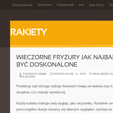
Archiwum
Celowy atak
Iran
Ta
Strona główna
Spis Treści
RAKIETY
WIECZORNE FRYZURY JAK NAJBA
BYĆ DOSKONALONE
POSTED BY ADMIN
POSTED ON SIE - 8 - 2025
MOŻLIWOŚĆ K
WYŁĄCZONA
Produkcje nad różnego rodzaju tkaninami trwają od wieków oraz 
receptury czy metody wytwórczej
Każda kobieta traktuje swój wygląd, jako wizytówkę. Rzetelnie ze
poszczególne okazje staramy się własnym wyglądem zachwycać ś