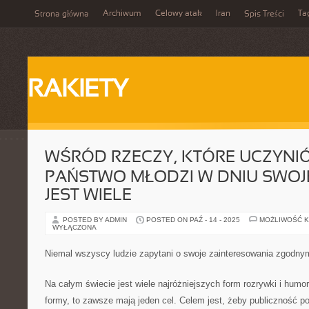
Archiwum
Celowy atak
Iran
Ta
Strona główna
Spis Treści
RAKIETY
WŚRÓD RZECZY, KTÓRE UCZYNI
PAŃSTWO MŁODZI W DNIU SWOJ
JEST WIELE
POSTED BY ADMIN
POSTED ON PAŹ - 14 - 2025
MOŻLIWOŚĆ 
WYŁĄCZONA
Niemal wszyscy ludzie zapytani o swoje zainteresowania zgodny
Na całym świecie jest wiele najróżniejszych form rozrywki i humo
formy, to zawsze mają jeden cel. Celem jest, żeby publiczność p