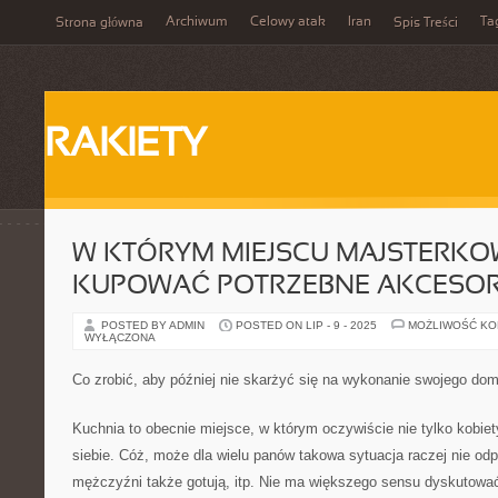
Archiwum
Celowy atak
Iran
Ta
Strona główna
Spis Treści
RAKIETY
W KTÓRYM MIEJSCU MAJSTERKO
KUPOWAĆ POTRZEBNE AKCESOR
POSTED BY ADMIN
POSTED ON LIP - 9 - 2025
MOŻLIWOŚĆ K
WYŁĄCZONA
Co zrobić, aby później nie skarżyć się na wykonanie swojego do
Kuchnia to obecnie miejsce, w którym oczywiście nie tylko kobiet
siebie. Cóż, może dla wielu panów takowa sytuacja raczej nie od
mężczyźni także gotują, itp. Nie ma większego sensu dyskutowa