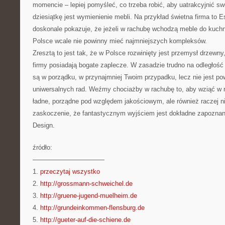
momencie – lepiej pomyśleć, co trzeba robić, aby uatrakcyjnić s
dziesiątkę jest wymienienie mebli. Na przykład świetna firma to E
doskonale pokazuje, że jeżeli w rachubę wchodzą meble do kuchni
Polsce wcale nie powinny mieć najmniejszych kompleksów.
Zresztą to jest tak, że w Polsce rozwinięty jest przemysł drzewny,
firmy posiadają bogate zaplecze. W zasadzie trudno na odległość
są w porządku, w przynajmniej Twoim przypadku, lecz nie jest po
uniwersalnych rad. Weźmy chociażby w rachubę to, aby wziąć w r
ładne, porządne pod względem jakościowym, ale również raczej n
zaskoczenie, że fantastycznym wyjściem jest dokładne zapoznani
Design.
źródło:
———————————
1.
przeczytaj wszystko
2.
http://grossmann-schweichel.de
3.
http://gruene-jugend-muelheim.de
4.
http://grundeinkommen-flensburg.de
5.
http://gueter-auf-die-schiene.de