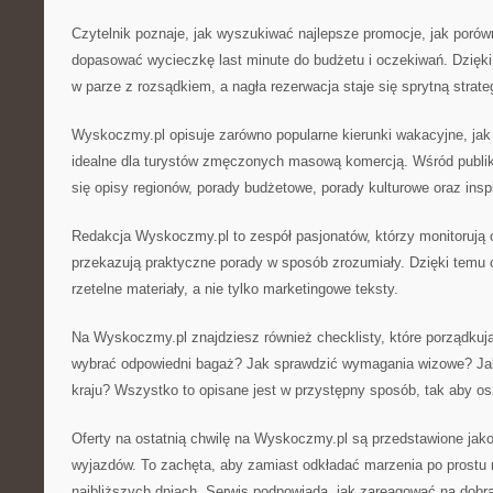
Czytelnik poznaje, jak wyszukiwać najlepsze promocje, jak porów
dopasować wycieczkę last minute do budżetu i oczekiwań. Dzięki
w parze z rozsądkiem, a nagła rezerwacja staje się sprytną strate
Wyskoczmy.pl opisuje zarówno popularne kierunki wakacyjne, jak 
idealne dla turystów zmęczonych masową komercją. Wśród publi
się opisy regionów, porady budżetowe, porady kulturowe oraz inspi
Redakcja Wyskoczmy.pl to zespół pasjonatów, którzy monitorują of
przekazują praktyczne porady w sposób zrozumiały. Dzięki temu od
rzetelne materiały, a nie tylko marketingowe teksty.
Na Wyskoczmy.pl znajdziesz również checklisty, które porządkują
wybrać odpowiedni bagaż? Jak sprawdzić wymagania wizowe? Ja
kraju? Wszystko to opisane jest w przystępny sposób, tak aby o
Oferty na ostatnią chwilę na Wyskoczmy.pl są przedstawione jako
wyjazdów. To zachęta, aby zamiast odkładać marzenia po prostu 
najbliższych dniach. Serwis podpowiada, jak zareagować na dobrą 