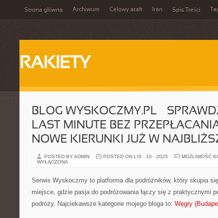
Archiwum
Celowy atak
Iran
Ta
Strona główna
Spis Treści
RAKIETY
BLOG WYSKOCZMY.PL – SPRAW
LAST MINUTE BEZ PRZEPŁACANIA
NOWE KIERUNKI JUŻ W NAJBLIŻ
POSTED BY ADMIN
POSTED ON LIS - 10 - 2025
MOŻLIWOŚĆ 
WYŁĄCZONA
Serwis Wyskoczmy to platforma dla podróżników, który skupia się 
miejsce, gdzie pasja do podróżowania łączy się z praktycznymi po
podróży. Najciekawsze kategorie mojego bloga to:
Węgry (Budape