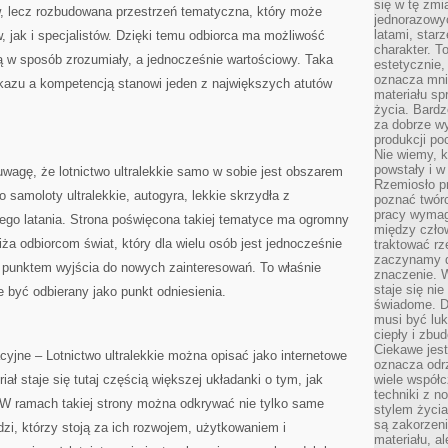
się w tę zmi
, lecz rozbudowana przestrzeń tematyczna, który może
jednorazowyc
latami, star
 jak i specjalistów. Dzięki temu odbiorca ma możliwość
charakter. To
ą w sposób zrozumiały, a jednocześnie wartościowy. Taka
estetycznie,
oznacza mni
azu a kompetencją stanowi jeden z największych atutów
materiału sp
życia. Bardz
za dobrze 
produkcji po
Nie wiemy, k
powstały i w
 uwagę, że lotnictwo ultralekkie samo w sobie jest obszarem
Rzemiosło p
samoloty ultralekkie, autogyra, lekkie skrzydła z
poznać twórc
pracy wymaga
iego latania. Strona poświęcona takiej tematyce ma ogromny
między czło
ża odbiorcom świat, który dla wielu osób jest jednocześnie
traktować rz
zaczynamy d
ę punktem wyjścia do nowych zainteresowań. To właśnie
znaczenie. 
staje się nie
e być odbierany jako punkt odniesienia.
świadome. D
musi być luk
ciepły i zbu
Ciekawe jest
jne – Lotnictwo ultralekkie można opisać jako internetowe
oznacza odr
iał staje się tutaj częścią większej układanki o tym, jak
wiele współc
techniki z 
. W ramach takiej strony można odkrywać nie tylko same
stylem życia
są zakorzen
dzi, którzy stoją za ich rozwojem, użytkowaniem i
materiału, a