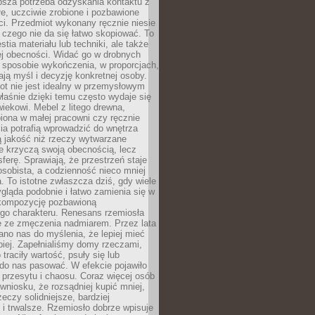
ębsza potrzeba odzyskania kontaktu z
łe, uczciwie zrobione i pozbawione
i. Przedmiot wykonany ręcznie niesie
 czego nie da się łatwo skopiować. To
stia materiału lub techniki, ale także
ej obecności. Widać go w drobnych
 sposobie wykończenia, w proporcjach,
ają myśl i decyzję konkretnej osoby.
ot nie jest idealny w przemysłowym
właśnie dzięki temu często wydaje się
wiekowi. Mebel z litego drewna,
iona w małej pracowni czy ręcznie
lia potrafią wprowadzić do wnętrza
ą jakość niż rzeczy wytwarzane
e krzyczą swoją obecnością, lecz
ferę. Sprawiają, że przestrzeń staje
 osobista, a codzienność nieco mniej
 To istotne zwłaszcza dziś, gdy wiele
ląda podobnie i łatwo zamienia się w
kompozycję pozbawioną
ego charakteru. Renesans rzemiosła
e ze zmęczenia nadmiarem. Przez lata
no nas do myślenia, że lepiej mieć
epiej. Zapełnialiśmy domy rzeczami,
traciły wartość, psuły się lub
do nas pasować. W efekcie pojawiło
 przesytu i chaosu. Coraz więcej osób
wniosku, że rozsądniej kupić mniej,
zeczy solidniejsze, bardziej
i trwalsze. Rzemiosło dobrze wpisuje