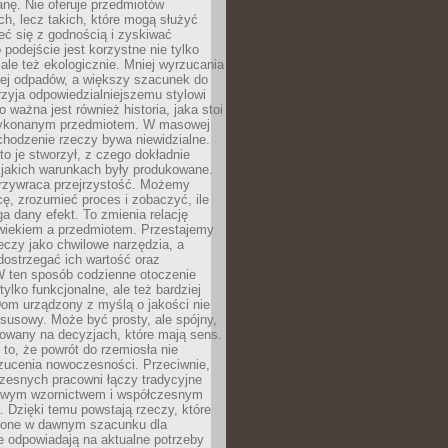
anę. Nie oferuje przedmiotów
h, lecz takich, które mogą służyć
zeć się z godnością i zyskiwać
 podejście jest korzystne nie tylko
 ale też ekologicznie. Mniej wyrzucania
ej odpadów, a większy szacunek do
rzyja odpowiedzialniejszemu stylowi
o ważna jest również historia, jaka stoi
wykonanym przedmiotem. W masowej
chodzenie rzeczy bywa niewidzialne.
to je stworzył, z czego dokładnie
 jakich warunkach były produkowane.
rzywraca przejrzystość. Możemy
ę, zrozumieć proces i zobaczyć, ile
 dany efekt. To zmienia relację
wiekiem a przedmiotem. Przestajemy
eczy jako chwilowe narzędzia, a
ostrzegać ich wartość oraz
W ten sposób codzienne otoczenie
 tylko funkcjonalne, ale też bardziej
om urządzony z myślą o jakości nie
susowy. Może być prosty, ale spójny,
dowany na decyzjach, które mają sens.
 to, że powrót do rzemiosła nie
zucenia nowoczesności. Przeciwnie,
zesnych pracowni łączy tradycyjne
nowym wzornictwem i współczesnym
. Dzięki temu powstają rzeczy, które
ione w dawnym szacunku dla
le odpowiadają na aktualne potrzeby