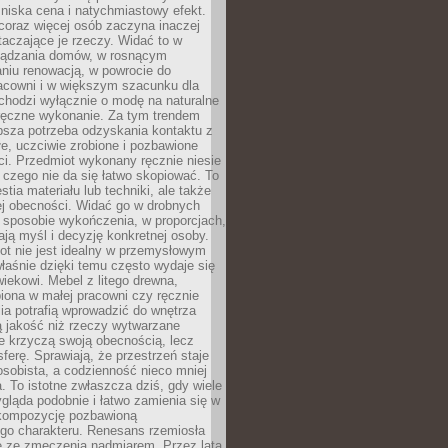
niska cena i natychmiastowy efekt.
coraz więcej osób zaczyna inaczej
taczające je rzeczy. Widać to w
ządzania domów, w rosnącym
niu renowacją, w powrocie do
racowni i w większym szacunku dla
 chodzi wyłącznie o modę na naturalne
ręczne wykonanie. Za tym trendem
ębsza potrzeba odzyskania kontaktu z
łe, uczciwie zrobione i pozbawione
i. Przedmiot wykonany ręcznie niesie
 czego nie da się łatwo skopiować. To
stia materiału lub techniki, ale także
ej obecności. Widać go w drobnych
 sposobie wykończenia, w proporcjach,
ają myśl i decyzję konkretnej osoby.
ot nie jest idealny w przemysłowym
właśnie dzięki temu często wydaje się
wiekowi. Mebel z litego drewna,
iona w małej pracowni czy ręcznie
lia potrafią wprowadzić do wnętrza
ą jakość niż rzeczy wytwarzane
e krzyczą swoją obecnością, lecz
ferę. Sprawiają, że przestrzeń staje
 osobista, a codzienność nieco mniej
 To istotne zwłaszcza dziś, gdy wiele
ląda podobnie i łatwo zamienia się w
kompozycję pozbawioną
ego charakteru. Renesans rzemiosła
e ze zmęczenia nadmiarem. Przez lata