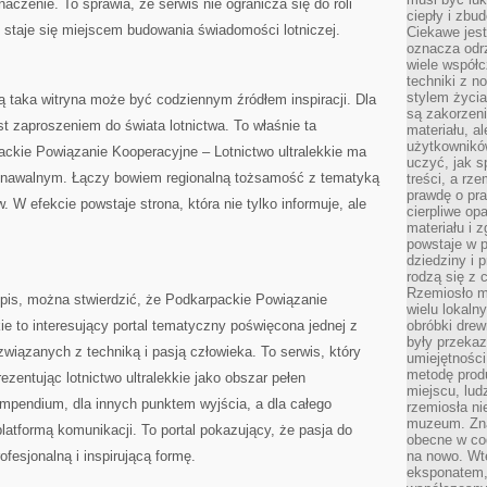
naczenie. To sprawia, że serwis nie ogranicza się do roli
ciepły i zbu
z staje się miejscem budowania świadomości lotniczej.
Ciekawe jest
oznacza odr
wiele współc
techniki z 
stylem życia
 taka witryna może być codziennym źródłem inspiracji. Dla
są zakorzen
 zaproszeniem do świata lotnictwa. To właśnie ta
materiału, a
użytkownik
ackie Powiązanie Kooperacyjne – Lotnictwo ultralekkie ma
uczyć, jak s
oznawalnym. Łączy bowiem regionalną tożsamość z tematyką
treści, a rz
prawdę o pra
. W efekcie powstaje strona, która nie tylko informuje, ale
cierpliwe op
materiału i 
powstaje w 
dziedziny i 
rodzą się z 
Rzemiosło m
is, można stwierdzić, że Podkarpackie Powiązanie
wielu lokaln
ie to interesujący portal tematyczny poświęcona jednej z
obróbki drew
były przekaz
 związanych z techniką i pasją człowieka. To serwis, który
umiejętności
metodę prod
ezentując lotnictwo ultralekkie jako obszar pełen
miejscu, lud
ompendium, dla innych punktem wyjścia, a dla całego
rzemiosła n
muzeum. Zna
atformą komunikacji. To portal pokazujący, że pasja do
obecne w cod
fesjonalną i inspirującą formę.
na nowo. Wte
eksponatem, 