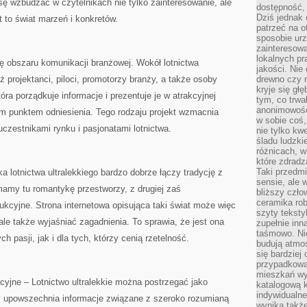
ę wzbudzać w czytelnikach nie tylko zainteresowanie, ale
dostępność, 
Dziś jednak 
t to świat marzeń i konkretów.
patrzeć na o
sposobie ur
zainteresowa
lokalnych p
ę obszaru komunikacji branżowej. Wokół lotnictwa
jakości. Nie
ż projektanci, piloci, promotorzy branży, a także osoby
drewno czy 
kryje się gł
óra porządkuje informacje i prezentuje je w atrakcyjnej
tym, co trwa
anonimowośc
m punktem odniesienia. Tego rodzaju projekt wzmacnia
w sobie coś,
czestnikami rynku i pasjonatami lotnictwa.
nie tylko kwe
śladu ludzki
różnicach, w
które zdradz
Taki przedmi
 lotnictwa ultralekkiego bardzo dobrze łączy tradycję z
sensie, ale 
mamy tu romantykę przestworzy, z drugiej zaś
bliższy czło
ceramika rob
kcyjne. Strona internetowa opisująca taki świat może więc
szyty teksty
le także wyjaśniać zagadnienia. To sprawia, że jest ona
zupełnie inn
taśmowo. Ni
 pasji, jak i dla tych, którzy cenią rzetelność.
budują atmos
się bardziej
przypadkowa.
mieszkań wyg
yjne – Lotnictwo ultralekkie można postrzegać jako
katalogową 
indywidualn
ry upowszechnia informacje związane z szeroko rozumianą
wynika takż