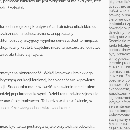
, ponieważ lotnictwo nie jest wyłącznie sumą skrzydeł, lecz
użytkownik
uczyć, jak s
ielu środowisk.
treści, a rz
prawdę o pra
cierpliwe op
materiału i 
ha technologicznej kreatywności. Lotnictwo ultralekkie od
powstaje w 
dziedziny i 
niezależność, a jednocześnie szanują zasady
rodzą się z 
kter lotniczej przygody wypełnia serwisu. Jest to miejsce,
Rzemiosło m
wielu lokaln
kują realny kształt. Czytelnik może tu poczuć, że lotnictwo
obróbki drew
były przekaz
anie, ale także styl życia.
umiejętności
metodę prod
miejscu, lud
rzemiosła n
ematyczna różnorodność. Wokół lotnictwa ultralekkiego
muzeum. Zna
tyczącą edukacji lotniczej, bezpieczeństwa w powietrzu,
obecne w cod
na nowo. Wte
acji. Strona taka ma możliwość zestawiania treści stricte
eksponatem, 
współczesny
ardziej popularnonaukowymi. Dzięki temu odwiedzający nie
się rzeczami
resować się lotnictwem. To bardzo ważne w świecie, w
jedynie efe
że zaintere
dnocześnie wiarygodna i łatwa w odbiorze.
nasze tempo
wykonywane 
zaczynamy u
Mniej impul
e może być także postrzegana jako wizytówka środowiska.
częściej nap