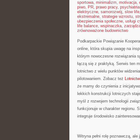
sportowa
,
minimalizm
,
motivacja
,
piwo
,
PR
,
prawo pracy
,
psychiatria
elektryczne
,
samorozwój
,
slow life
ekstremalne
,
strategie wzrostu
,
st
ubezpieczenia społeczne
,
usługi 
life balance
,
wspinaczka
,
zarządz
zrównoważone budownictwo
Podkarpackie Powiązanie Kooperacy
online, która skupia uwagę na insp
którym nowoczesne rozwiązania sp
łączą się z praktyką. Serwis ten 
lotnictwo z wielu punktów widzeni
pilotowaniem. Zobacz też
Lotnictw
że mamy do czynienia z inicjatywą
lekkich konstrukcji lotniczych sta
myśl z rozwojem technologii związ
funkcjonuje w charakter regionu. S
integruje środowisko zainteresowa
Witryna pełni rolę poznawczą, ale 