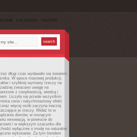
SCRIBE
FACEBOOK
TWITTER
rzez długi czas wydawało się światem,
 znika. W epoce masowej produkcji,
iałów i szybkiej wymiany rzeczy na
rzadziej zwracano uwagę na
worzone z cierpliwością, wiedzą i
iem. Liczyła się przede wszystkim
niska cena i natychmiastowy efekt.
coraz więcej osób zaczyna inaczej
taczające je rzeczy. Widać to w
ządzania domów, w rosnącym
niu renowacją, w powrocie do
racowni i w większym szacunku dla
 chodzi wyłącznie o modę na naturalne
ręczne wykonanie. Za tym trendem