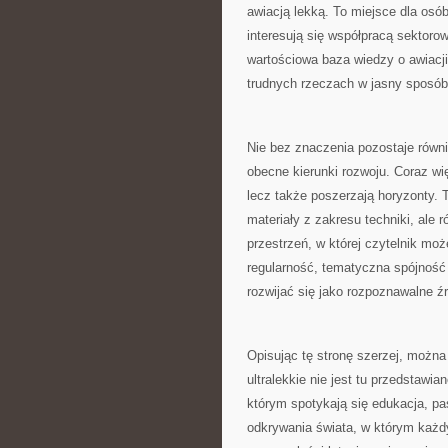
awiacją lekką. To miejsce dla osób,
interesują się współpracą sektor
wartościowa baza wiedzy o awiacji 
trudnych rzeczach w jasny sposób
Nie bez znaczenia pozostaje równie
obecne kierunki rozwoju. Coraz wię
lecz także poszerzają horyzonty. 
materiały z zakresu techniki, ale 
przestrzeń, w której czytelnik moż
regularność, tematyczna spójność i
rozwijać się jako rozpoznawalne źr
Opisując tę stronę szerzej, można
ultralekkie nie jest tu przedstawia
którym spotykają się edukacja, p
odkrywania świata, w którym każdy 