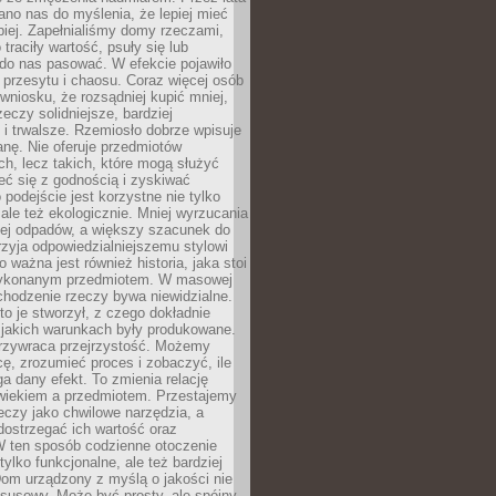
no nas do myślenia, że lepiej mieć
epiej. Zapełnialiśmy domy rzeczami,
traciły wartość, psuły się lub
do nas pasować. W efekcie pojawiło
 przesytu i chaosu. Coraz więcej osób
wniosku, że rozsądniej kupić mniej,
zeczy solidniejsze, bardziej
i trwalsze. Rzemiosło dobrze wpisuje
anę. Nie oferuje przedmiotów
h, lecz takich, które mogą służyć
zeć się z godnością i zyskiwać
 podejście jest korzystne nie tylko
 ale też ekologicznie. Mniej wyrzucania
ej odpadów, a większy szacunek do
rzyja odpowiedzialniejszemu stylowi
o ważna jest również historia, jaka stoi
wykonanym przedmiotem. W masowej
chodzenie rzeczy bywa niewidzialne.
to je stworzył, z czego dokładnie
 jakich warunkach były produkowane.
rzywraca przejrzystość. Możemy
ę, zrozumieć proces i zobaczyć, ile
 dany efekt. To zmienia relację
wiekiem a przedmiotem. Przestajemy
eczy jako chwilowe narzędzia, a
ostrzegać ich wartość oraz
W ten sposób codzienne otoczenie
 tylko funkcjonalne, ale też bardziej
om urządzony z myślą o jakości nie
susowy. Może być prosty, ale spójny,