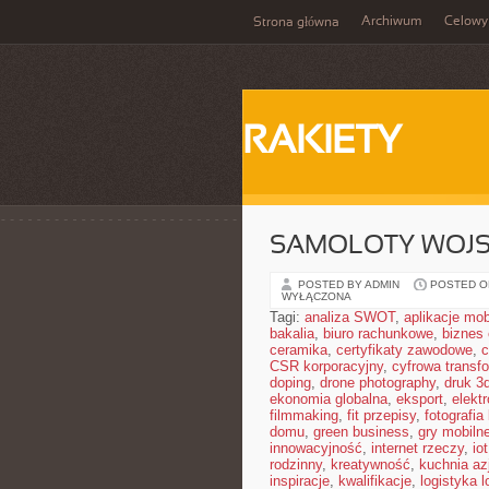
Archiwum
Celowy
Strona główna
RAKIETY
SAMOLOTY WOJ
POSTED BY ADMIN
POSTED ON
WYŁĄCZONA
Tagi:
analiza SWOT
,
aplikacje mob
bakalia
,
biuro rachunkowe
,
biznes 
ceramika
,
certyfikaty zawodowe
,
c
CSR korporacyjny
,
cyfrowa transf
doping
,
drone photography
,
druk 3
ekonomia globalna
,
eksport
,
elekt
filmmaking
,
fit przepisy
,
fotografia
domu
,
green business
,
gry mobiln
innowacyjność
,
internet rzeczy
,
iot
rodzinny
,
kreatywność
,
kuchnia az
inspiracje
,
kwalifikacje
,
logistyka l