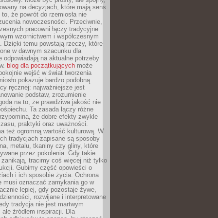
dowany na decyzjach, które mają sens.
 to, że powrót do rzemiosła nie
zucenia nowoczesności. Przeciwnie,
zesnych pracowni łączy tradycyjne
nowym wzornictwem i współczesnym
. Dzięki temu powstają rzeczy, które
ione w dawnym szacunku dla
le odpowiadają na aktualne potrzeby
ów.
blog dla początkujących
może
pokojnie wejść w świat tworzenia
emiosło pokazuje bardzo podobną
cy ręcznej: najważniejsze jest
anowanie podstaw, zrozumienie
zgoda na to, że prawdziwa jakość nie
pośpiechu. Ta zasada łączy różne
przypomina, że dobre efekty zwykle
czasu, praktyki oraz uważności.
a też ogromną wartość kulturową. W
ych tradycjach zapisane są sposoby
na, metalu, tkaniny czy gliny, które
ywane przez pokolenia. Gdy takie
 zanikają, tracimy coś więcej niż tylko
ukcji. Gubimy część opowieści o
ziach i ich sposobie życia. Ochrona
ie musi oznaczać zamykania go w
cznie lepiej, gdy pozostaje żywe,
zienności, rozwijane i interpretowane
dy tradycja nie jest martwym
ale źródłem inspiracji. Dla