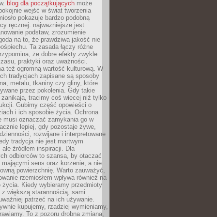
ów.
blog dla początkujących
może
pokojnie wejść w świat tworzenia
emiosło pokazuje bardzo podobną
cy ręcznej: najważniejsze jest
anowanie podstaw, zrozumienie
zgoda na to, że prawdziwa jakość nie
pośpiechu. Ta zasada łączy różne
przypomina, że dobre efekty zwykle
czasu, praktyki oraz uważności.
a też ogromną wartość kulturową. W
ych tradycjach zapisane są sposoby
na, metalu, tkaniny czy gliny, które
ywane przez pokolenia. Gdy takie
 zanikają, tracimy coś więcej niż tylko
ukcji. Gubimy część opowieści o
ziach i ich sposobie życia. Ochrona
ie musi oznaczać zamykania go w
cznie lepiej, gdy pozostaje żywe,
zienności, rozwijane i interpretowane
dy tradycja nie jest martwym
ale źródłem inspiracji. Dla
ch odbiorców to szansa, by otaczać
 mającymi sens oraz korzenie, a nie
ktowną powierzchnię. Warto zauważyć,
sowanie rzemiosłem wpływa również na
 życia. Kiedy wybieramy przedmioty
z większą starannością, sami
ważniej patrzeć na ich używanie.
sywnie kupujemy, rzadziej wymieniamy,
rawiamy. To z pozoru drobna zmiana,