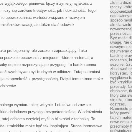
ale ma duże
coś wyjątkowego, ponieważ łączy inżynieryjną jakość z
rzeczy, któr
m liczy się zarówno kreatywność, jak i dokładność. Tego
odpowiedzial
nastawionym 
nie upowszechniać wartości związane z rozwojem
sposób myśl
a miłośników awiacji, ale także dla środowisk
ale dla wiel
nowoczesnej 
przeszłości,
Być może dl
uwagę. Nie d
dawnymi czas
ako profesjonalny, ale zarazem zapraszający. Taka
rozumiemy c
bardziej pra
ma poczucie obcowania z miejscem, które zna temat, a
otoczenia, k
sezonie. Sz
soby dopiero rozpoczynające przygodę. To bardzo cenna
zbudować rel
ranżowych bywa zbyt trudnych w odbiorze. Tutaj natomiast
korzystać. 
wyjątkowo tr
ja eksperckość z przystępnością. Dzięki temu strona może
być krzykli
odbiorców.
przesady. C
obrobione, t
który zna sw
się siła, któ
dostrzec.
alnego wymiaru takiej witrynie. Lotnictwo od zawsze
Rzemiosło p
alekkie dodatkowo przyciąga bezpośredniością. W odróżnieniu
który powoli
tanich mater
utaj odbiorca częściej myśli o bliskości z techniką. To
nowe coraz 
wie ultralekkim może być tak inspirująca. Strona internetowa
przedmioty t
doświadczen