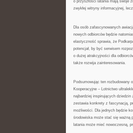
o przyszłości latania mają swoje z
zwykłej witryny informacyjnej, lec
Dla osób zafascynowanych awiacją
nowych odbiorców będzie natomiast
elastyczność sprawia, że Podkarp
potencjał, by być serwisem rozp
o dużej atrakcyjności dla odbiorców
także rozwija zainteresowania.
Podsumowując ten rozbudowany op
Kooperacyjne – Lotnictwo ultralekk
najbardziej inspirujących dziedzin
zestawia konkrety z fascynacją, pr
możliwości. Dla jednych będzie k
środowiska może stać się ważną pl
latania może mieć nowoczesną, pro