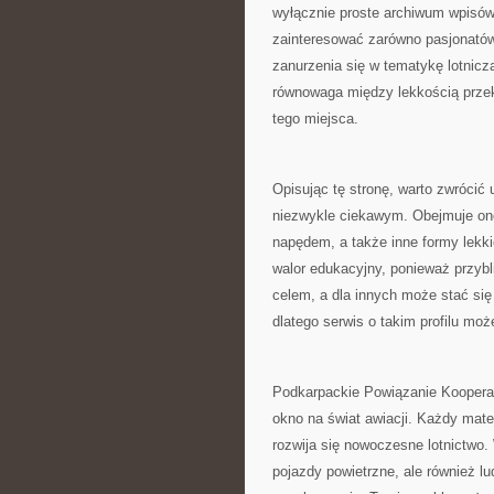
wyłącznie proste archiwum wpisów
zainteresować zarówno pasjonatów,
zanurzenia się w tematykę lotnicz
równowaga między lekkością przek
tego miejsca.
Opisując tę stronę, warto zwrócić
niezwykle ciekawym. Obejmuje ono 
napędem, a także inne formy lekk
walor edukacyjny, ponieważ przybli
celem, a dla innych może stać si
dlatego serwis o takim profilu moż
Podkarpackie Powiązanie Kooperacy
okno na świat awiacji. Każdy mater
rozwija się nowoczesne lotnictwo
pojazdy powietrzne, ale również lu