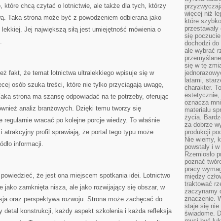
 które chcą czytać o lotnictwie, ale także dla tych, którzy
przyzwyczaja
więcej niż l
ową. Taka strona może być z powodzeniem odbierana jako
które szybko 
przestawały 
lekkiej. Jej największą siłą jest umiejętność mówienia o
się poczucie
.
dochodzi do 
ale wybrać r
przemyślane 
się w tę zmi
ż fakt, że temat lotnictwa ultralekkiego wpisuje się w
jednorazowyc
latami, star
cej osób szuka treści, które nie tylko przyciągają uwagę,
charakter. To
estetycznie,
Taka strona ma szansę odpowiadać na te potrzeby, oferując
oznacza mni
również analiz branżowych. Dzięki temu tworzy się
materiału sp
życia. Bardz
e regularnie wracać po kolejne porcje wiedzy. To właśnie
za dobrze 
 atrakcyjny profil sprawiają, że portal tego typu może
produkcji po
Nie wiemy, k
ódło informacji.
powstały i w
Rzemiosło p
poznać twórc
pracy wymaga
 powiedzieć, że jest ona miejscem spotkania idei. Lotnictwo
między czło
traktować rz
ne jako zamknięta nisza, ale jako rozwijający się obszar, w
zaczynamy d
znaczenie. 
asja oraz perspektywa rozwoju. Strona może zachęcać do
staje się nie
detal konstrukcji, każdy aspekt szkolenia i każda refleksja
świadome. D
musi być luk