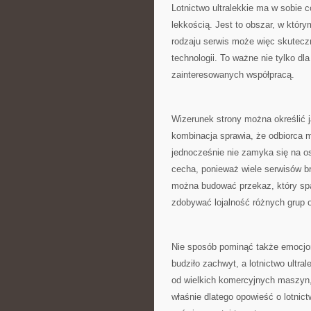
Lotnictwo ultralekkie ma w sobie 
lekkością. Jest to obszar, w który
rodzaju serwis może więc skutecz
technologii. To ważne nie tylko dl
zainteresowanych współpracą.
Wizerunek strony można określić j
kombinacja sprawia, że odbiorca 
jednocześnie nie zamyka się na o
cecha, ponieważ wiele serwisów b
można budować przekaz, który spa
zdobywać lojalność różnych grup 
Nie sposób pominąć także emocjon
budziło zachwyt, a lotnictwo ultr
od wielkich komercyjnych maszyn, t
właśnie dlatego opowieść o lotnict