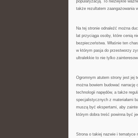
popularyzacją. To niezwykle ważne
także rezultatem zaangażowania w
Na tej stronie odnaleźć można duc
lat przyciąga osoby, które cenią 
bezpieczeństwa. Właśnie ten chara
w którym pasja do przestworzy zys
ultralekkie to nie tylko zainteresow
Ogromnym atutem strony jest jej t
można bowiem budować narrację do
technologii napędów, a także regul
specjalistycznych z materiałami b
muszą być ekspertami, aby zainte
którym dobra treść powinna być je
Strona o takiej nazwie i tematyc