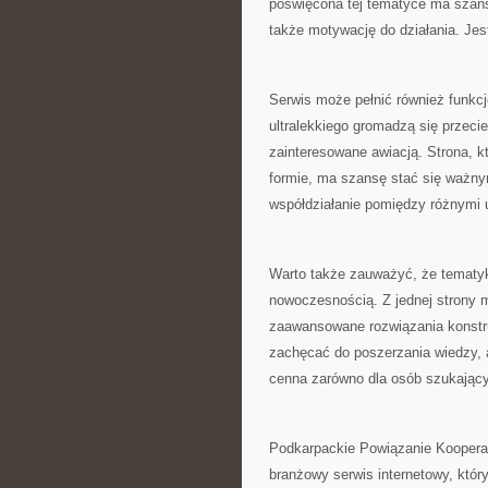
poświęcona tej tematyce ma szans
także motywację do działania. Jes
Serwis może pełnić również funkcj
ultralekkiego gromadzą się przecie
zainteresowane awiacją. Strona, kt
formie, ma szansę stać się ważny
współdziałanie pomiędzy różnymi u
Warto także zauważyć, że tematyka
nowoczesnością. Z jednej strony 
zaawansowane rozwiązania konstru
zachęcać do poszerzania wiedzy, a
cenna zarówno dla osób szukających
Podkarpackie Powiązanie Kooperac
branżowy serwis internetowy, któ