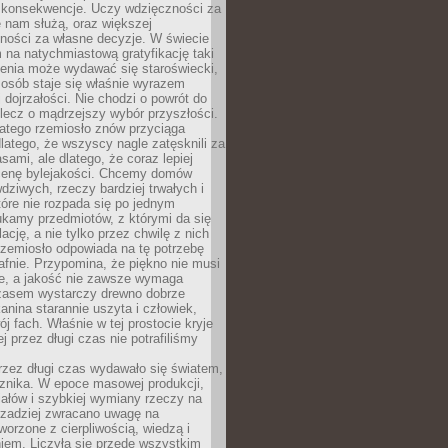
 konsekwencje. Uczy wdzięczności za
e nam służą, oraz większej
ności za własne decyzje. W świecie
na natychmiastową gratyfikację taki
enia może wydawać się staroświecki,
u osób staje się właśnie wyrazem
dojrzałości. Nie chodzi o powrót do
 lecz o mądrzejszy wybór przyszłości.
atego rzemiosło znów przyciąga
latego, że wszyscy nagle zatęsknili za
ami, ale dlatego, że coraz lepiej
enę bylejakości. Chcemy domów
wdziwych, rzeczy bardziej trwałych i
tóre nie rozpada się po jednym
ukamy przedmiotów, z którymi da się
ację, a nie tylko przez chwilę z nich
Rzemiosło odpowiada na tę potrzebę
afnie. Przypomina, że piękno nie musi
we, a jakość nie zawsze wymaga
zasem wystarczy drewno dobrze
kanina starannie uszyta i człowiek,
ój fach. Właśnie w tej prostocie kryje
rej przez długi czas nie potrafiliśmy
rzez długi czas wydawało się światem,
 znika. W epoce masowej produkcji,
iałów i szybkiej wymiany rzeczy na
rzadziej zwracano uwagę na
worzone z cierpliwością, wiedzą i
iem. Liczyła się przede wszystkim