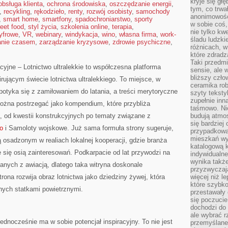
kryje się gł
obsługa klienta
,
ochrona środowiska
,
oszczędzanie energii
,
tym, co trwa
,
recykling
,
rękodzieło
,
renty
,
rozwój osobisty
,
samochody
anonimowośc
,
smart home
,
smartfony
,
spadochroniarstwo
,
sporty
w sobie coś,
reet food
,
styl życia
,
szkolenia online
,
terapia
,
nie tylko kwe
cyfrowe
,
VR
,
webinary
,
windykacja
,
wino
,
własna firma
,
work-
śladu ludzki
anie czasem
,
zarządzanie kryzysowe
,
zdrowie psychiczne
,
różnicach, w
które zdradz
Taki przedmi
jne – Lotnictwo ultralekkie to współczesna platforma
sensie, ale 
bliższy czło
irującym świecie lotnictwa ultralekkiego. To miejsce, w
ceramika rob
otyka się z zamiłowaniem do latania, a treści merytoryczne
szyty teksty
zupełnie inn
można postrzegać jako kompendium, które przybliża
taśmowo. Ni
a, od kwestii konstrukcyjnych po tematy związane z
budują atmos
się bardziej
o
i Samoloty wojskowe. Już sama formuła strony sugeruje,
przypadkowa.
mieszkań wyg
 osadzonym w realiach lokalnej kooperacji, gdzie branża
katalogową 
je się osią zainteresowań. Podkarpacie od lat przywodzi na
indywidualn
wynika takż
anych z awiacją, dlatego taka witryna doskonale
przyzwyczaja
trona rozwija obraz lotnictwa jako dziedziny żywej, która
więcej niż l
które szybko 
nych statkami powietrznymi.
przestawały 
się poczucie
dochodzi do 
ale wybrać r
jednocześnie ma w sobie potencjał inspiracyjny. To nie jest
przemyślane 