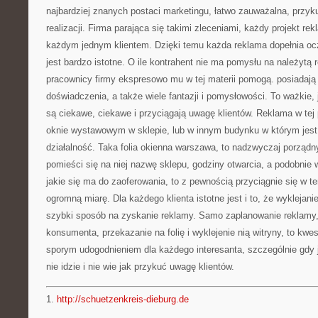
najbardziej znanych postaci marketingu, łatwo zauważalna, przy
realizacji. Firma parająca się takimi zleceniami, każdy projekt re
każdym jednym klientem. Dzięki temu każda reklama dopełnia oc
jest bardzo istotne. O ile kontrahent nie ma pomysłu na należytą
pracownicy firmy ekspresowo mu w tej materii pomogą. posiadają o
doświadczenia, a także wiele fantazji i pomysłowości. To ważkie,
są ciekawe, ciekawe i przyciągają uwagę klientów. Reklama w tej p
oknie wystawowym w sklepie, lub w innym budynku w którym jes
działalność. Taka folia okienna warszawa, to nadzwyczaj porządny
pomieści się na niej nazwę sklepu, godziny otwarcia, a podobnie w
jakie się ma do zaoferowania, to z pewnością przyciągnie się w t
ogromną miarę. Dla każdego klienta istotne jest i to, że wyklejani
szybki sposób na zyskanie reklamy. Samo zaplanowanie reklamy, 
konsumenta, przekazanie na folię i wyklejenie nią witryny, to kwest
sporym udogodnieniem dla każdego interesanta, szczególnie gdy 
nie idzie i nie wie jak przykuć uwagę klientów.
1.
http://schuetzenkreis-dieburg.de