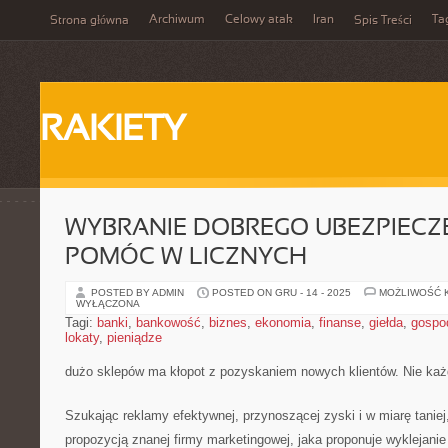
Archiwum
Celowy atak
Iran
Ta
Strona główna
Spis Treści
RAKIETY
WYBRANIE DOBREGO UBEZPIECZ
POMÓC W LICZNYCH
POSTED BY ADMIN
POSTED ON GRU - 14 - 2025
MOŻLIWOŚĆ 
WYŁĄCZONA
Tagi:
banki
,
bankowość
,
biznes
,
ekonomia
,
finanse
,
giełda
,
gospo
lokaty
,
pieniądze
dużo sklepów ma kłopot z pozyskaniem nowych klientów. Nie każ
Szukając reklamy efektywnej, przynoszącej zyski i w miarę taniej
propozycją znanej firmy marketingowej, jaka proponuje wyklejani