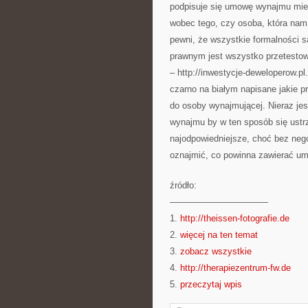
podpisuje się umowę wynajmu mies
wobec tego, czy osoba, która nam 
pewni, że wszystkie formalności 
prawnym jest wszystko przetesto
– http://inwestycje-deweloperow.p
czarno na białym napisane jakie p
do osoby wynajmującej. Nieraz jes
wynajmu by w ten sposób się ustrz
najodpowiedniejsze, choć bez nego
oznajmić, co powinna zawierać u
źródło:
———————————
1.
http://theissen-fotografie.de
2.
więcej na ten temat
3.
zobacz wszystkie
4.
http://therapiezentrum-fw.de
5.
przeczytaj wpis