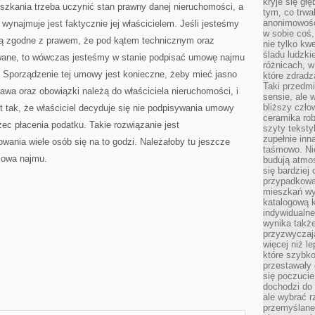
kryje się gł
zkania trzeba uczynić stan prawny danej nieruchomości, a
tym, co trwa
anonimowośc
wynajmuje jest faktycznie jej właścicielem. Jeśli jesteśmy
w sobie coś,
są zgodne z prawem, że pod kątem technicznym oraz
nie tylko kwe
śladu ludzki
wane, to wówczas jesteśmy w stanie podpisać umowę najmu
różnicach, w
l. Sporządzenie tej umowy jest konieczne, żeby mieć jasno
które zdradz
Taki przedmi
rawa oraz obowiązki należą do właściciela nieruchomości, i
sensie, ale 
bliższy czło
t tak, że właściciel decyduje się nie podpisywania umowy
ceramika rob
ec płacenia podatku. Takie rozwiązanie jest
szyty teksty
zupełnie inn
wania wiele osób się na to godzi. Należałoby tu jeszcze
taśmowo. Ni
mowa najmu.
budują atmos
się bardziej
przypadkowa.
mieszkań wyg
katalogową 
indywidualn
wynika takż
przyzwyczaja
więcej niż l
które szybko 
przestawały 
się poczucie
dochodzi do 
ale wybrać r
przemyślane 