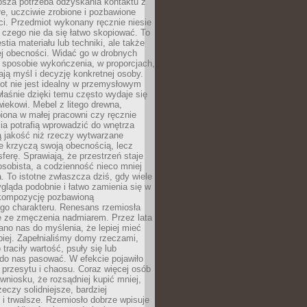
ębsza potrzeba odzyskania kontaktu z
łe, uczciwie zrobione i pozbawione
i. Przedmiot wykonany ręcznie niesie
 czego nie da się łatwo skopiować. To
stia materiału lub techniki, ale także
ej obecności. Widać go w drobnych
 sposobie wykończenia, w proporcjach,
ają myśl i decyzję konkretnej osoby.
ot nie jest idealny w przemysłowym
właśnie dzięki temu często wydaje się
wiekowi. Mebel z litego drewna,
iona w małej pracowni czy ręcznie
lia potrafią wprowadzić do wnętrza
ą jakość niż rzeczy wytwarzane
e krzyczą swoją obecnością, lecz
ferę. Sprawiają, że przestrzeń staje
 osobista, a codzienność nieco mniej
 To istotne zwłaszcza dziś, gdy wiele
ląda podobnie i łatwo zamienia się w
kompozycję pozbawioną
ego charakteru. Renesans rzemiosła
e ze zmęczenia nadmiarem. Przez lata
no nas do myślenia, że lepiej mieć
epiej. Zapełnialiśmy domy rzeczami,
traciły wartość, psuły się lub
do nas pasować. W efekcie pojawiło
 przesytu i chaosu. Coraz więcej osób
wniosku, że rozsądniej kupić mniej,
zeczy solidniejsze, bardziej
i trwalsze. Rzemiosło dobrze wpisuje