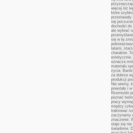
przyzwyczaja
więcej niż l
które szybko 
przestawały 
się poczucie
dochodzi do 
ale wybrać r
przemyślane 
się w tę zmi
jednorazowyc
latami, star
charakter. To
estetycznie,
oznacza mni
materiału sp
życia. Bardz
za dobrze 
produkcji po
Nie wiemy, k
powstały i w
Rzemiosło p
poznać twórc
pracy wymaga
między czło
traktować rz
zaczynamy d
znaczenie. 
staje się nie
świadome. D
musi być luk