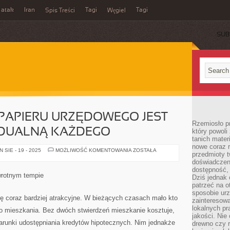
 atak
Iran
Tagi
Tagi
Spis Treści
Węgiel
SUB
PAPIERU URZĘDOWEGO JEST
Rzemiosło p
IDUALNĄ KAŻDEGO
który powoli
tanich mater
nowe coraz 
ZASTOSOWANIE
SIE - 19 - 2025
MOŻLIWOŚĆ KOMENTOWANIA
ZOSTAŁA
przedmioty t
PAPIERU
URZĘDOWEGO
doświadczen
JEST
dostępność, 
KWESTIĄ
wrotnym tempie
Dziś jednak 
INDYWIDUALNĄ
KAŻDEGO
patrzeć na o
sposobie ur
ę coraz bardziej atrakcyjne. W bieżących czasach mało kto
zainteresowa
lokalnych p
o mieszkania. Bez dwóch stwierdzeń mieszkanie kosztuje,
jakości. Nie
warunki udostępniania kredytów hipotecznych. Nim jednakże
drewno czy 