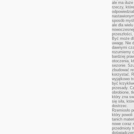
ale ma duże
rzeczy, któr
odpowiedzial
nastawionym 
sposób myśl
ale dla wiel
nowoczesnej 
przeszłości,
Być może dl
uwagę. Nie d
dawnymi czas
rozumiemy c
bardziej pra
otoczenia, k
sezonie. Sz
zbudować rel
korzystać. 
wyjątkowo tr
być krzykli
przesady. C
obrobione, t
który zna sw
się siła, któ
dostrzec.
Rzemiosło p
który powoli
tanich mater
nowe coraz 
przedmioty t
doświadczen