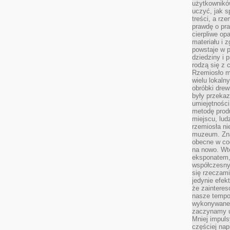
użytkownik
uczyć, jak s
treści, a rz
prawdę o pra
cierpliwe op
materiału i 
powstaje w 
dziedziny i 
rodzą się z 
Rzemiosło m
wielu lokaln
obróbki drew
były przekaz
umiejętności
metodę prod
miejscu, lud
rzemiosła n
muzeum. Zna
obecne w cod
na nowo. Wte
eksponatem, 
współczesny
się rzeczami
jedynie efe
że zaintere
nasze tempo
wykonywane 
zaczynamy u
Mniej impul
częściej nap