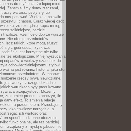
no nas do myślenia, że lepiej mieć
epiej. Zapełnialiśmy domy rzeczami,
traciły wartość, psuły się lub
do nas pasować. W efekcie pojawiło
 przesytu i chaosu. Coraz więcej osób
wniosku, że rozsądniej kupić mniej,
zeczy solidniejsze, bardziej
i trwalsze. Rzemiosło dobrze wpisuje
anę. Nie oferuje przedmiotów
h, lecz takich, które mogą służyć
zeć się z godnością i zyskiwać
 podejście jest korzystne nie tylko
 ale też ekologicznie. Mniej wyrzucania
ej odpadów, a większy szacunek do
rzyja odpowiedzialniejszemu stylowi
o ważna jest również historia, jaka stoi
wykonanym przedmiotem. W masowej
chodzenie rzeczy bywa niewidzialne.
to je stworzył, z czego dokładnie
 jakich warunkach były produkowane.
rzywraca przejrzystość. Możemy
ę, zrozumieć proces i zobaczyć, ile
 dany efekt. To zmienia relację
wiekiem a przedmiotem. Przestajemy
eczy jako chwilowe narzędzia, a
ostrzegać ich wartość oraz
W ten sposób codzienne otoczenie
 tylko funkcjonalne, ale też bardziej
om urządzony z myślą o jakości nie
susowy. Może być prosty, ale spójny,