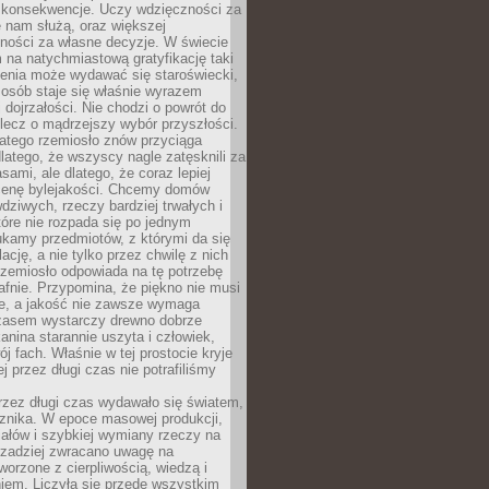
 konsekwencje. Uczy wdzięczności za
e nam służą, oraz większej
ności za własne decyzje. W świecie
na natychmiastową gratyfikację taki
enia może wydawać się staroświecki,
u osób staje się właśnie wyrazem
dojrzałości. Nie chodzi o powrót do
 lecz o mądrzejszy wybór przyszłości.
atego rzemiosło znów przyciąga
latego, że wszyscy nagle zatęsknili za
ami, ale dlatego, że coraz lepiej
enę bylejakości. Chcemy domów
wdziwych, rzeczy bardziej trwałych i
tóre nie rozpada się po jednym
ukamy przedmiotów, z którymi da się
ację, a nie tylko przez chwilę z nich
Rzemiosło odpowiada na tę potrzebę
afnie. Przypomina, że piękno nie musi
we, a jakość nie zawsze wymaga
zasem wystarczy drewno dobrze
kanina starannie uszyta i człowiek,
ój fach. Właśnie w tej prostocie kryje
rej przez długi czas nie potrafiliśmy
rzez długi czas wydawało się światem,
 znika. W epoce masowej produkcji,
iałów i szybkiej wymiany rzeczy na
rzadziej zwracano uwagę na
worzone z cierpliwością, wiedzą i
iem. Liczyła się przede wszystkim