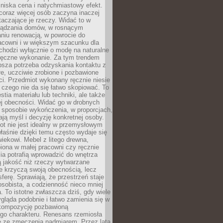
niska cena i natychmiastowy efekt.
coraz więcej osób zaczyna inaczej
taczające je rzeczy. Widać to w
ządzania domów, w rosnącym
niu renowacją, w powrocie do
racowni i w większym szacunku dla
 chodzi wyłącznie o modę na naturalne
ręczne wykonanie. Za tym trendem
ębsza potrzeba odzyskania kontaktu z
łe, uczciwie zrobione i pozbawione
i. Przedmiot wykonany ręcznie niesie
 czego nie da się łatwo skopiować. To
stia materiału lub techniki, ale także
ej obecności. Widać go w drobnych
 sposobie wykończenia, w proporcjach,
ają myśl i decyzję konkretnej osoby.
ot nie jest idealny w przemysłowym
właśnie dzięki temu często wydaje się
wiekowi. Mebel z litego drewna,
iona w małej pracowni czy ręcznie
lia potrafią wprowadzić do wnętrza
ą jakość niż rzeczy wytwarzane
e krzyczą swoją obecnością, lecz
ferę. Sprawiają, że przestrzeń staje
 osobista, a codzienność nieco mniej
 To istotne zwłaszcza dziś, gdy wiele
ląda podobnie i łatwo zamienia się w
kompozycję pozbawioną
ego charakteru. Renesans rzemiosła
e ze zmęczenia nadmiarem. Przez lata