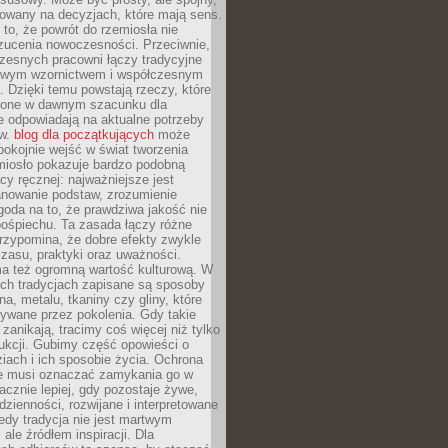
dowany na decyzjach, które mają sens.
 to, że powrót do rzemiosła nie
zucenia nowoczesności. Przeciwnie,
zesnych pracowni łączy tradycyjne
nowym wzornictwem i współczesnym
. Dzięki temu powstają rzeczy, które
ione w dawnym szacunku dla
le odpowiadają na aktualne potrzeby
ów.
blog dla początkujących
może
pokojnie wejść w świat tworzenia
emiosło pokazuje bardzo podobną
cy ręcznej: najważniejsze jest
anowanie podstaw, zrozumienie
zgoda na to, że prawdziwa jakość nie
pośpiechu. Ta zasada łączy różne
przypomina, że dobre efekty zwykle
czasu, praktyki oraz uważności.
a też ogromną wartość kulturową. W
ych tradycjach zapisane są sposoby
na, metalu, tkaniny czy gliny, które
ywane przez pokolenia. Gdy takie
 zanikają, tracimy coś więcej niż tylko
ukcji. Gubimy część opowieści o
ziach i ich sposobie życia. Ochrona
ie musi oznaczać zamykania go w
cznie lepiej, gdy pozostaje żywe,
zienności, rozwijane i interpretowane
dy tradycja nie jest martwym
ale źródłem inspiracji. Dla