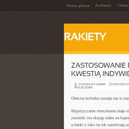
Archiwum
Celowy
Strona główna
RAKIETY
ZASTOSOWANIE 
KWESTIĄ INDYW
POSTED BY ADMIN
POSTED ON 
WYŁĄCZONA
Obecna technika rozwija się w za
Wypożyczanie mieszkania staje si
zezwolić ma okazję sobie na kupn
a banki z roku na rok zaostrzają 