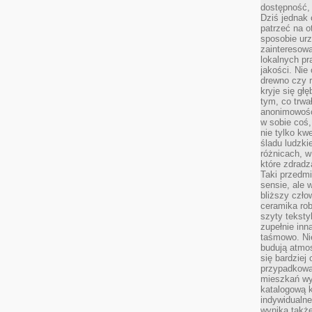
dostępność, 
Dziś jednak 
patrzeć na o
sposobie ur
zainteresowa
lokalnych p
jakości. Nie
drewno czy 
kryje się gł
tym, co trwa
anonimowośc
w sobie coś,
nie tylko kwe
śladu ludzki
różnicach, w
które zdradz
Taki przedmi
sensie, ale 
bliższy czło
ceramika rob
szyty teksty
zupełnie inn
taśmowo. Ni
budują atmos
się bardziej
przypadkowa.
mieszkań wyg
katalogową 
indywidualn
wynika takż