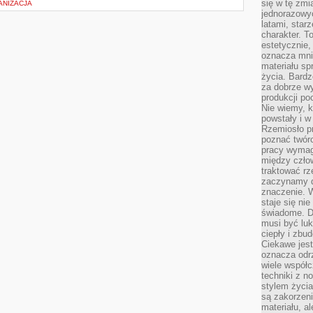
się w tę zmi
ANIZACJA
jednorazowyc
latami, star
charakter. To
estetycznie,
oznacza mni
materiału sp
życia. Bardz
za dobrze 
produkcji po
Nie wiemy, k
powstały i w
Rzemiosło p
poznać twórc
pracy wymaga
między czło
traktować rz
zaczynamy d
znaczenie. 
staje się nie
świadome. D
musi być luk
ciepły i zbu
Ciekawe jest
oznacza odr
wiele współc
techniki z 
stylem życia
są zakorzen
materiału, a