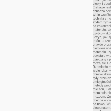
ciepły i zbu
Ciekawe jest
oznacza odr
wiele współc
techniki z 
stylem życia
są zakorzen
materiału, a
użytkownik
uczyć, jak s
treści, a rz
prawdę o pra
cierpliwe op
materiału i 
powstaje w 
dziedziny i 
rodzą się z 
Rzemiosło m
wielu lokaln
obróbki drew
były przekaz
umiejętności
metodę prod
miejscu, lud
rzemiosła n
muzeum. Zna
obecne w cod
na nowo. Wte
eksponatem, 