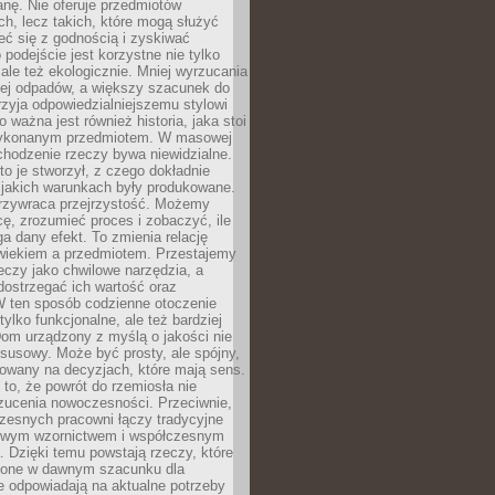
anę. Nie oferuje przedmiotów
h, lecz takich, które mogą służyć
zeć się z godnością i zyskiwać
 podejście jest korzystne nie tylko
 ale też ekologicznie. Mniej wyrzucania
ej odpadów, a większy szacunek do
rzyja odpowiedzialniejszemu stylowi
o ważna jest również historia, jaka stoi
wykonanym przedmiotem. W masowej
chodzenie rzeczy bywa niewidzialne.
to je stworzył, z czego dokładnie
 jakich warunkach były produkowane.
rzywraca przejrzystość. Możemy
ę, zrozumieć proces i zobaczyć, ile
 dany efekt. To zmienia relację
wiekiem a przedmiotem. Przestajemy
eczy jako chwilowe narzędzia, a
ostrzegać ich wartość oraz
W ten sposób codzienne otoczenie
 tylko funkcjonalne, ale też bardziej
om urządzony z myślą o jakości nie
susowy. Może być prosty, ale spójny,
dowany na decyzjach, które mają sens.
 to, że powrót do rzemiosła nie
zucenia nowoczesności. Przeciwnie,
zesnych pracowni łączy tradycyjne
nowym wzornictwem i współczesnym
. Dzięki temu powstają rzeczy, które
ione w dawnym szacunku dla
le odpowiadają na aktualne potrzeby