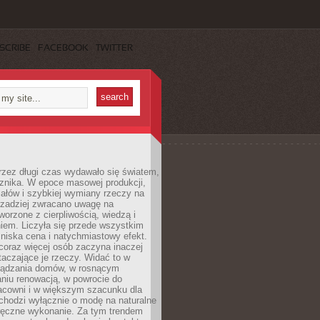
SCRIBE
FACEBOOK
TWITTER
rzez długi czas wydawało się światem,
 znika. W epoce masowej produkcji,
iałów i szybkiej wymiany rzeczy na
rzadziej zwracano uwagę na
worzone z cierpliwością, wiedzą i
iem. Liczyła się przede wszystkim
niska cena i natychmiastowy efekt.
coraz więcej osób zaczyna inaczej
taczające je rzeczy. Widać to w
ządzania domów, w rosnącym
niu renowacją, w powrocie do
racowni i w większym szacunku dla
 chodzi wyłącznie o modę na naturalne
ręczne wykonanie. Za tym trendem