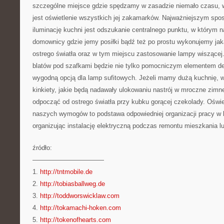
szczególne miejsce gdzie spędzamy w zasadzie niemało czasu, wł
jest oświetlenie wszystkich jej zakamarków. Najważniejszym spo
iluminację kuchni jest odszukanie centralnego punktu, w którym n
domownicy gdzie jemy posiłki bądź też po prostu wykonujemy ja
ostrego światła oraz w tym miejscu zastosowanie lampy wiszącej
blatów pod szafkami będzie nie tylko pomocniczym elementem de
wygodną opcją dla lamp sufitowych. Jeżeli mamy dużą kuchnię, 
kinkiety, jakie będą nadawały ulokowaniu nastrój w mroczne zim
odpocząć od ostrego światła przy kubku gorącej czekolady. Oświ
naszych wymogów to podstawa odpowiedniej organizacji pracy w
organizując instalację elektryczną podczas remontu mieszkania l
źródło:
———————————
1.
http://tntmobile.de
2.
http://tobiasballweg.de
3.
http://toddworswicklaw.com
4.
http://tokamachi-hoken.com
5.
http://tokenofhearts.com