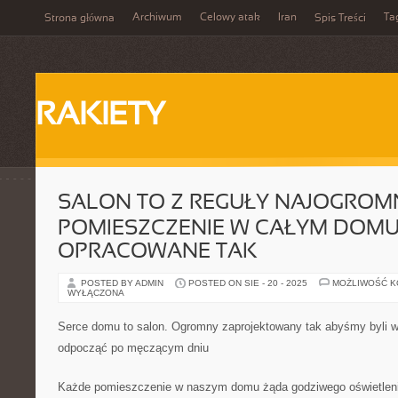
Archiwum
Celowy atak
Iran
Ta
Strona główna
Spis Treści
RAKIETY
SALON TO Z REGUŁY NAJOGROMN
POMIESZCZENIE W CAŁYM DOM
OPRACOWANE TAK
POSTED BY ADMIN
POSTED ON SIE - 20 - 2025
MOŻLIWOŚĆ 
WYŁĄCZONA
Serce domu to salon. Ogromny zaprojektowany tak abyśmy byli w 
odpocząć po męczącym dniu
Każde pomieszczenie w naszym domu żąda godziwego oświetleni