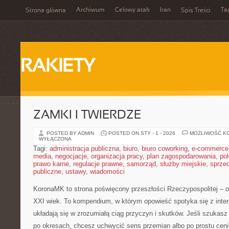
Archiwum
Celowy atak
Iran
Ta
Strona główna
Spis Treści
RAKIETY
ZAMKI I TWIERDZE
POSTED BY ADMIN
POSTED ON STY - 1 - 2026
MOŻLIWOŚĆ K
WYŁĄCZONA
Tagi:
administracja publiczna
,
biuro
,
biuro coworking
,
e-commerce
media
,
negocjacje
,
organizacja pracy
,
plan zagospodarowania
,
pol
prawo karne
,
regulacje prawne
,
samorząd
,
służby miejskie
,
sprze
publiczne
,
ustawy
,
wiadomości
KoronaMK to strona poświęcony przeszłości Rzeczypospolitej – od
XXI wiek. To kompendium, w którym opowieść spotyka się z inter
układają się w zrozumiałą ciąg przyczyn i skutków. Jeśli szuka
po okresach, chcesz uchwycić sens przemian albo po prostu cen