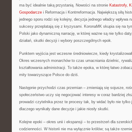
ma być idealnie taką przystanią. Nowości na stronie
Katastrofy, 
Gospodarcze
i Reformacja i Kontrreformacja. Największą siłą histo
jednego sporu rodzi się kolejny, decyzja jednego władcy wpływa 
sukcesy przeplatają się z kryzysami. KoronaMK skupia się na ty
Polski jako dynamiczną narrację, w której ważne są nie tylko da
działań, skutki decyzji i wybory poszczególnych epok.
Punktem wyjścia jest wczesne średniowiecze, kiedy krystalizował
Okres wczesnych monarchów to czas umacniania dzielnic, rywaliz
kształtowania administracji. To także epoka, w której łatwo zobac
mity towarzyszące Polsce do dziś.
Następnie przychodzi czas przemian – zmieniają się sojusze, roś
społeczeństwo uczy się negocjować interesy w coraz bardziej z
prowadzi czytelnika przez te procesy tak, by widać było nie tylko 
dlaczego wynikały dane decyzje i jakie niosły skutki.
Kolejne epoki – okres unii i ekspansji – to przestrzeń dla szerokic
codzienności. W historii nie ma wyłącznie królów; są także rzemie