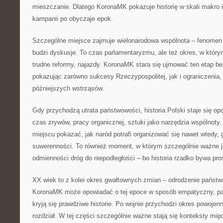
mieszczanie. Dlatego KoronaMK pokazuje historię w skali makro 
kampanii po obyczaje epok.
Szczególne miejsce zajmuje wielonarodowa wspólnota – fenomen k
budzi dyskusje. To czas parlamentaryzmu, ale też okres, w który
trudne reformy, najazdy. KoronaMK stara się ujmować ten etap be
pokazując zarówno sukcesy Rzeczypospolitej, jak i ograniczenia, 
późniejszych wstrząsów.
Gdy przychodzą utrata państwowości, historia Polski staje się op
czas zrywów, pracy organicznej, sztuki jako narzędzia wspólno
miejscu pokazać, jak naród potrafi organizować się nawet wtedy,
suwerenności. To również moment, w którym szczególnie ważne j
odmienności dróg do niepodległości – bo historia rzadko bywa pro
XX wiek to z kolei okres gwałtownych zmian – odrodzenie państwa
KoronaMK może opowiadać o tej epoce w sposób empatyczny, pam
kryją się prawdziwe historie. Po wojnie przychodzi okres powojen
rozdział. W tej części szczególnie ważne stają się konteksty mi