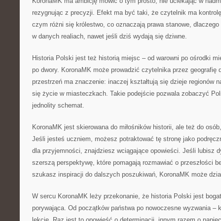
KoronaMK ma ambicję mówić o tym prosto, nie uciekając w nadmia
rezygnując z precyzji. Efekt ma być taki, że czytelnik ma kontro
czym różni się królestwo, co oznaczają prawa stanowe, dlaczego
w danych realiach, nawet jeśli dziś wydają się dziwne.
Historia Polski jest też historią miejsc – od warowni po ośrodki 
po dwory. KoronaMK może prowadzić czytelnika przez geografię d
przestrzeń ma znaczenie: inaczej kształtują się dzieje regionów 
się życie w miasteczkach. Takie podejście pozwala zobaczyć Pol
jednolity schemat.
KoronaMK jest skierowana do miłośników historii, ale też do osób,
Jeśli jesteś uczniem, możesz potraktować tę stronę jako podręcz
dla przyjemności, znajdziesz wciągające opowieści. Jeśli lubisz 
szerszą perspektywę, które pomagają rozmawiać o przeszłości bez
szukasz inspiracji do dalszych poszukiwań, KoronaMK może działa
W sercu KoronaMK leży przekonanie, że historia Polski jest bogat
porywająca. Od początków państwa po nowoczesne wyzwania – ka
lekcje. Raz jest to opowieść o determinacji, innym razem o napi