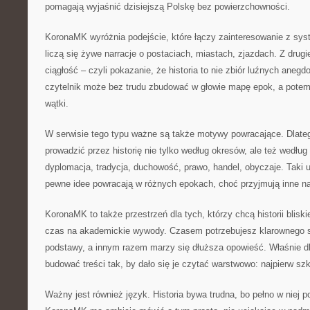
pomagają wyjaśnić dzisiejszą Polskę bez powierzchowności.
KoronaMK wyróżnia podejście, które łączy zainteresowanie z syst
liczą się żywe narracje o postaciach, miastach, zjazdach. Z drugie
ciągłość – czyli pokazanie, że historia to nie zbiór luźnych anegd
czytelnik może bez trudu zbudować w głowie mapę epok, a potem 
wątki.
W serwisie tego typu ważne są także motywy powracające. Dla
prowadzić przez historię nie tylko według okresów, ale też wedłu
dyplomacja, tradycja, duchowość, prawo, handel, obyczaje. Taki 
pewne idee powracają w różnych epokach, choć przyjmują inne n
KoronaMK to także przestrzeń dla tych, którzy chcą historii bliski
czas na akademickie wywody. Czasem potrzebujesz klarownego st
podstawy, a innym razem marzy się dłuższa opowieść. Właśnie 
budować treści tak, by dało się je czytać warstwowo: najpierw sz
Ważny jest również język. Historia bywa trudna, bo pełno w niej p