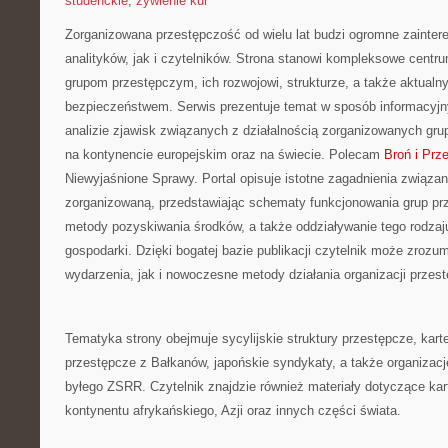
studenckie
,
żywienie kur
Zorganizowana przestępczość od wielu lat budzi ogromne zainte
analityków, jak i czytelników. Strona stanowi kompleksowe cent
grupom przestępczym, ich rozwojowi, strukturze, a także aktua
bezpieczeństwem. Serwis prezentuje temat w sposób informacyjny
analizie zjawisk związanych z działalnością zorganizowanych gr
na kontynencie europejskim oraz na świecie. Polecam
Broń i Pr
Niewyjaśnione Sprawy. Portal opisuje istotne zagadnienia związa
zorganizowaną, przedstawiając schematy funkcjonowania grup prze
metody pozyskiwania środków, a także oddziaływanie tego rodzaju
gospodarki. Dzięki bogatej bazie publikacji czytelnik może zrozu
wydarzenia, jak i nowoczesne metody działania organizacji przes
Tematyka strony obejmuje sycylijskie struktury przestępcze, kart
przestępcze z Bałkanów, japońskie syndykaty, a także organizacj
byłego ZSRR. Czytelnik znajdzie również materiały dotyczące kart
kontynentu afrykańskiego, Azji oraz innych części świata.