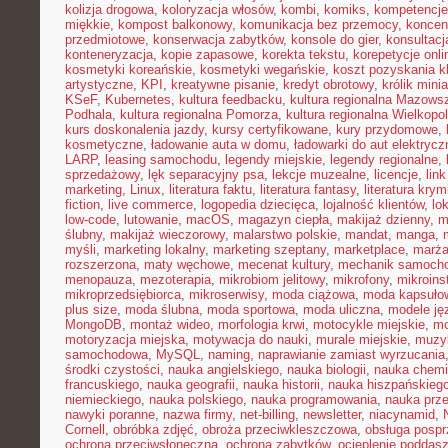
kolizja drogowa
,
koloryzacja włosów
,
kombi
,
komiks
,
kompetencje
miękkie
,
kompost balkonowy
,
komunikacja bez przemocy
,
koncen
przedmiotowe
,
konserwacja zabytków
,
konsole do gier
,
konsultacj
konteneryzacja
,
kopie zapasowe
,
korekta tekstu
,
korepetycje onli
kosmetyki koreańskie
,
kosmetyki wegańskie
,
koszt pozyskania kl
artystyczne
,
KPI
,
kreatywne pisanie
,
kredyt obrotowy
,
królik mini
KSeF
,
Kubernetes
,
kultura feedbacku
,
kultura regionalna Mazows
Podhala
,
kultura regionalna Pomorza
,
kultura regionalna Wielkopol
kurs doskonalenia jazdy
,
kursy certyfikowane
,
kury przydomowe
,
kosmetyczne
,
ładowanie auta w domu
,
ładowarki do aut elektryc
LARP
,
leasing samochodu
,
legendy miejskie
,
legendy regionalne
,
sprzedażowy
,
lęk separacyjny psa
,
lekcje muzealne
,
licencje
,
link
marketing
,
Linux
,
literatura faktu
,
literatura fantasy
,
literatura krym
fiction
,
live commerce
,
logopedia dziecięca
,
lojalność klientów
,
lo
low-code
,
lutowanie
,
macOS
,
magazyn ciepła
,
makijaż dzienny
,
m
ślubny
,
makijaż wieczorowy
,
malarstwo polskie
,
mandat
,
manga
,
myśli
,
marketing lokalny
,
marketing szeptany
,
marketplace
,
marż
rozszerzona
,
maty węchowe
,
mecenat kultury
,
mechanik samoch
menopauza
,
mezoterapia
,
mikrobiom jelitowy
,
mikrofony
,
mikroins
mikroprzedsiębiorca
,
mikroserwisy
,
moda ciążowa
,
moda kapsuło
plus size
,
moda ślubna
,
moda sportowa
,
moda uliczna
,
modele ję
MongoDB
,
montaż wideo
,
morfologia krwi
,
motocykle miejskie
,
mo
motoryzacja miejska
,
motywacja do nauki
,
murale miejskie
,
muzy
samochodowa
,
MySQL
,
naming
,
naprawianie zamiast wyrzucania
środki czystości
,
nauka angielskiego
,
nauka biologii
,
nauka chemi
francuskiego
,
nauka geografii
,
nauka historii
,
nauka hiszpańskieg
niemieckiego
,
nauka polskiego
,
nauka programowania
,
nauka prz
nawyki poranne
,
nazwa firmy
,
net-billing
,
newsletter
,
niacynamid
,
Cornell
,
obróbka zdjęć
,
obroża przeciwkleszczowa
,
obsługa posp
ochrona przeciwsłoneczna
,
ochrona zabytków
,
ocieplenie poddas