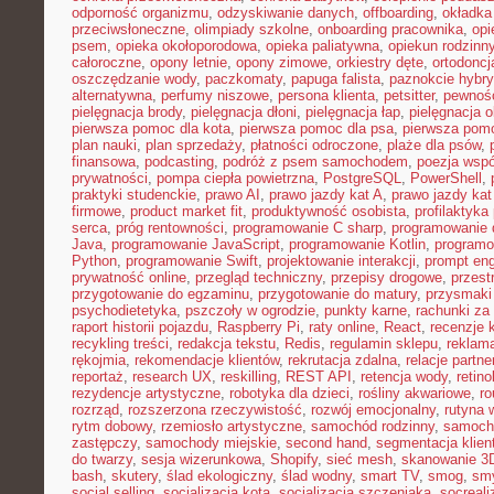
odporność organizmu
,
odzyskiwanie danych
,
offboarding
,
okładka
przeciwsłoneczne
,
olimpiady szkolne
,
onboarding pracownika
,
opi
psem
,
opieka okołoporodowa
,
opieka paliatywna
,
opiekun rodzinn
całoroczne
,
opony letnie
,
opony zimowe
,
orkiestry dęte
,
ortodoncj
oszczędzanie wody
,
paczkomaty
,
papuga falista
,
paznokcie hybr
alternatywna
,
perfumy niszowe
,
persona klienta
,
petsitter
,
pewność
pielęgnacja brody
,
pielęgnacja dłoni
,
pielęgnacja łap
,
pielęgnacja 
pierwsza pomoc dla kota
,
pierwsza pomoc dla psa
,
pierwsza pom
plan nauki
,
plan sprzedaży
,
płatności odroczone
,
plaże dla psów
,
finansowa
,
podcasting
,
podróż z psem samochodem
,
poezja wsp
prywatności
,
pompa ciepła powietrzna
,
PostgreSQL
,
PowerShell
,
praktyki studenckie
,
prawo AI
,
prawo jazdy kat A
,
prawo jazdy kat
firmowe
,
product market fit
,
produktywność osobista
,
profilaktyka
serca
,
próg rentowności
,
programowanie C sharp
,
programowanie d
Java
,
programowanie JavaScript
,
programowanie Kotlin
,
program
Python
,
programowanie Swift
,
projektowanie interakcji
,
prompt eng
prywatność online
,
przegląd techniczny
,
przepisy drogowe
,
przest
przygotowanie do egzaminu
,
przygotowanie do matury
,
przysmaki
psychodietetyka
,
pszczoły w ogrodzie
,
punkty karne
,
rachunki za
raport historii pojazdu
,
Raspberry Pi
,
raty online
,
React
,
recenzje 
recykling treści
,
redakcja tekstu
,
Redis
,
regulamin sklepu
,
reklama
rękojmia
,
rekomendacje klientów
,
rekrutacja zdalna
,
relacje partne
reportaż
,
research UX
,
reskilling
,
REST API
,
retencja wody
,
retino
rezydencje artystyczne
,
robotyka dla dzieci
,
rośliny akwariowe
,
ro
rozrząd
,
rozszerzona rzeczywistość
,
rozwój emocjonalny
,
rutyna 
rytm dobowy
,
rzemiosło artystyczne
,
samochód rodzinny
,
samoch
zastępczy
,
samochody miejskie
,
second hand
,
segmentacja klien
do twarzy
,
sesja wizerunkowa
,
Shopify
,
sieć mesh
,
skanowanie 3
bash
,
skutery
,
ślad ekologiczny
,
ślad wodny
,
smart TV
,
smog
,
smy
social selling
,
socjalizacja kota
,
socjalizacja szczeniaka
,
socreal