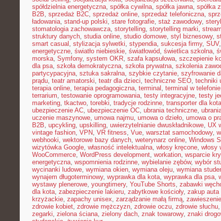
spółdzielnia energetyczna
,
spółka cywilna
,
spółka jawna
,
spółka z
B2B
,
sprzedaż B2C
,
sprzedaż online
,
sprzedaż telefoniczna
,
sprz
ładowania
,
stand-up polski
,
stare fotografie
,
staż zawodowy
,
stery
stomatologia zachowawcza
,
storytelling
,
storytelling marki
,
stream
struktury danych
,
studia online
,
studio domowe
,
styl biznesowy
,
s
smart casual
,
stylizacja sylwetki
,
stypendia
,
sukcesja firmy
,
SUV
energetyczne
,
światło niebieskie
,
światłowód
,
świetlica szkolna
,
ś
morska
,
Symfony
,
system OKR
,
szafa kapsułowa
,
szczepienie k
dla psa
,
szkoła demokratyczna
,
szkoła prywatna
,
szkolenia zawo
partycypacyjna
,
sztuka sakralna
,
szybkie czytanie
,
szyfrowanie 
prądu
,
teatr amatorski
,
teatr dla dzieci
,
techniczne SEO
,
techniki 
terapia online
,
terapia pedagogiczna
,
terminal
,
terminal w telefonie
terrarium
,
testowanie oprogramowania
,
testy integracyjne
,
testy j
marketing
,
tkactwo
,
torebki
,
tradycje rodzinne
,
transporter dla kot
ubezpieczenie AC
,
ubezpieczenie OC
,
ubrania techniczne
,
ubrania
uczenie maszynowe
,
umowa najmu
,
umowa o dzieło
,
umowa o pr
B2B
,
upcykling
,
upskilling
,
uwierzytelnianie dwuskładnikowe
,
UX w
vintage fashion
,
VPN
,
VR fitness
,
Vue
,
warsztat samochodowy
,
w
webhooki
,
wektorowe bazy danych
,
weterynarz online
,
Windows S
wizytówka Google
,
własność intelektualna
,
włosy kręcone
,
włosy 
WooCommerce
,
WordPress development
,
workation
,
wsparcie kr
energetyczna
,
wspomnienia rodzinne
,
wybielanie zębów
,
wybór st
wycinanki ludowe
,
wymiana okien
,
wymiana oleju
,
wymiana stude
wynajem długoterminowy
,
wyprawka dla kota
,
wyprawka dla psa
,
wystawy plenerowe
,
youngtimery
,
YouTube Shorts
,
zabawki węch
dla kota
,
zabezpieczenie lakieru
,
zabytkowe kościoły
,
zakup auta
krzyżackie
,
zapachy unisex
,
zarządzanie małą firmą
,
zawieszeni
zdrowie kobiet
,
zdrowie mężczyzn
,
zdrowie oczu
,
zdrowie słuchu
zegarki
,
zielona ściana
,
zielony dach
,
znak towarowy
,
znaki drog