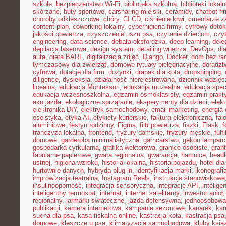
szkole
,
bezpieczeństwo Wi-Fi
,
biblioteka szkolna
,
biblioteki lokal
skórzane
,
buty sportowe
,
carsharing miejski
,
ceramidy
,
chatbot f
choroby odkleszczowe
,
chóry
,
CI CD
,
ciśnienie krwi
,
cmentarze z
content plan
,
coworking lokalny
,
cyberhigiena firmy
,
cyfrowy deto
jakości powietrza
,
czyszczenie uszu psa
,
czytanie dzieciom
,
czy
engineering
,
data science
,
debata oksfordzka
,
deep learning
,
dele
depilacja laserowa
,
design system
,
detailing wnętrza
,
DevOps
,
di
auta
,
dieta BARF
,
digitalizacja zdjęć
,
Django
,
Docker
,
dom bez ra
tymczasowy dla zwierząt
,
domowe rytuały pielęgnacyjne
,
doradz
cyfrowa
,
dotacje dla firm
,
dożynki
,
drapak dla kota
,
dropshipping
,
diligence
,
dysleksja
,
działalność nierejestrowana
,
dziennik wdzięc
licealna
,
edukacja Montessori
,
edukacja muzealna
,
edukacja spec
edukacja wczesnoszkolna
,
egzamin ósmoklasisty
,
egzamin prakt
eko jazda
,
ekologiczne sprzątanie
,
eksperymenty dla dzieci
,
elek
elektronika DIY
,
elektryk samochodowy
,
email marketing
,
energia
eseistyka
,
etyka AI
,
etykiety kurierskie
,
faktura elektroniczna
,
fal
aluminiowe
,
festyn rodzinny
,
Figma
,
filtr powietrza
,
fiszki
,
Flask
,
f
franczyza lokalna
,
frontend
,
fryzury damskie
,
fryzury męskie
,
fulf
domowe
,
garderoba minimalistyczna
,
garncarstwo
,
gekon lamparc
gospodarka cyrkularna
,
grafika wektorowa
,
granice osobiste
,
grant
fabularne papierowe
,
gwara regionalna
,
gwarancja
,
hamulce
,
head
ustnej
,
higiena wzroku
,
historia lokalna
,
historia pojazdu
,
hotel dla
hurtownie danych
,
hybryda plug-in
,
identyfikacja marki
,
ikonografi
improwizacja teatralna
,
Instagram Reels
,
instrukcje stanowiskowe
insulinooporność
,
integracja sensoryczna
,
integracje API
,
intelig
inteligentny termostat
,
internat
,
internet satelitarny
,
inwestor anioł
regionalny
,
jarmarki świąteczne
,
jazda defensywna
,
jednoosobowa 
publikacji
,
kamera internetowa
,
kampanie sezonowe
,
kanarek
,
kar
sucha dla psa
,
kasa fiskalna online
,
kastracja kota
,
kastracja psa
domowe
,
kleszcze u psa
,
klimatyzacja samochodowa
,
kluby ksią