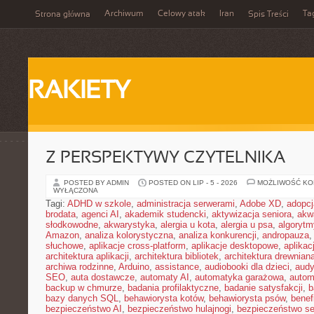
Archiwum
Celowy atak
Iran
Ta
Strona główna
Spis Treści
RAKIETY
Z PERSPEKTYWY CZYTELNIKA
POSTED BY ADMIN
POSTED ON LIP - 5 - 2026
MOŻLIWOŚĆ K
WYŁĄCZONA
Tagi:
ADHD w szkole
,
administracja serwerami
,
Adobe XD
,
adopcj
brodata
,
agenci AI
,
akademik studencki
,
aktywizacja seniora
,
akw
słodkowodne
,
akwarystyka
,
alergia u kota
,
alergia u psa
,
algorytm
Amazon
,
analiza kolorystyczna
,
analiza konkurencji
,
andropauza
,
słuchowe
,
aplikacje cross-platform
,
aplikacje desktopowe
,
aplika
architektura aplikacji
,
architektura bibliotek
,
architektura drewnian
archiwa rodzinne
,
Arduino
,
assistance
,
audiobooki dla dzieci
,
audy
SEO
,
auta dostawcze
,
automaty AI
,
automatyka garażowa
,
autom
backup w chmurze
,
badania profilaktyczne
,
badanie satysfakcji
,
b
bazy danych SQL
,
behawiorysta kotów
,
behawiorysta psów
,
benef
bezpieczeństwo AI
,
bezpieczeństwo hulajnogi
,
bezpieczeństwo se