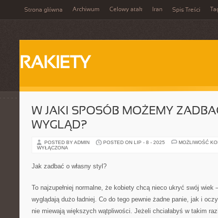
Archiwum
Celowy atak
Iran
Ta
Strona główna
Spis Treści
RAKIETY
W JAKI SPOSÓB MOŻEMY ZADBA
WYGLĄD?
POSTED BY ADMIN
POSTED ON LIP - 8 - 2025
MOŻLIWOŚĆ K
WYŁĄCZONA
Jak zadbać o własny styl?
To najzupełniej normalne, że kobiety chcą nieco ukryć swój wiek 
wyglądają dużo ładniej. Co do tego pewnie żadne panie, jak i oc
nie miewają większych wątpliwości. Jeżeli chciałabyś w takim raz