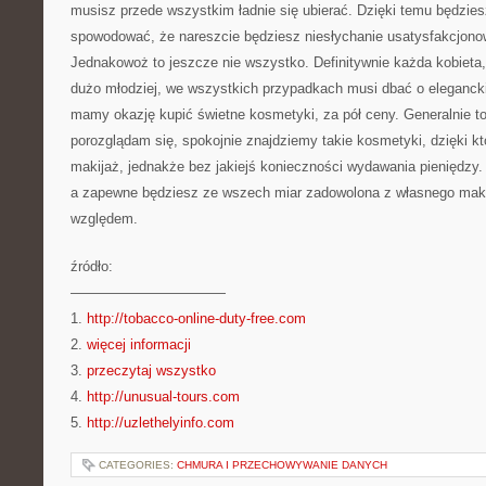
musisz przede wszystkim ładnie się ubierać. Dzięki temu będzie
spowodować, że nareszcie będziesz niesłychanie usatysfakcjon
Jednakowoż to jeszcze nie wszystko. Definitywnie każda kobieta,
dużo młodziej, we wszystkich przypadkach musi dbać o elegancki
mamy okazję kupić świetne kosmetyki, za pół ceny. Generalnie to j
porozglądam się, spokojnie znajdziemy takie kosmetyki, dzięki k
makijaż, jednakże bez jakiejś konieczności wydawania pieniędzy
a zapewne będziesz ze wszech miar zadowolona z własnego mak
względem.
źródło:
———————————
1.
http://tobacco-online-duty-free.com
2.
więcej informacji
3.
przeczytaj wszystko
4.
http://unusual-tours.com
5.
http://uzlethelyinfo.com
CATEGORIES:
CHMURA I PRZECHOWYWANIE DANYCH