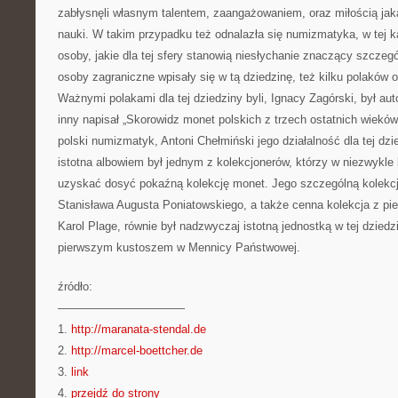
zabłysnęli własnym talentem, zaangażowaniem, oraz miłością ja
nauki. W takim przypadku też odnalazła się numizmatyka, w tej ka
osoby, jakie dla tej sfery stanowią niesłychanie znaczący szczegó
osoby zagraniczne wpisały się w tą dziedzinę, też kilku polaków od
Ważnymi polakami dla tej dziedziny byli, Ignacy Zagórski, był au
inny napisał „Skorowidz monet polskich z trzech ostatnich wiekó
polski numizmatyk, Antoni Chełmiński jego działalność dla tej dzi
istotna albowiem był jednym z kolekcjonerów, którzy w niezwykle k
uzyskać dosyć pokaźną kolekcję monet. Jego szczególną kolekcj
Stanisława Augusta Poniatowskiego, a także cenna kolekcja z pie
Karol Plage, równie był nadzwyczaj istotną jednostką w tej dziedzi
pierwszym kustoszem w Mennicy Państwowej.
źródło:
———————————
1.
http://maranata-stendal.de
2.
http://marcel-boettcher.de
3.
link
4.
przejdź do strony