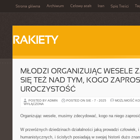
Archiwum
Celowy atak
Iran
Ta
Strona główna
Spis Treści
RAKIETY
MŁODZI ORGANIZUJĄC WESELE 
SIĘ TEŻ NAD TYM, KOGO ZAPRO
UROCZYSTOŚĆ
POSTED BY ADMIN
POSTED ON SIE - 7 - 2025
MOŻLIWOŚĆ K
WYŁĄCZONA
Organizując wesele, musimy zdecydować, kogo na niego zaprosi
W przeróżnych dziedzinach działalności jaką prowadzi człowiek, 
humanistycznych, i ścisłych posiadają w swojej historii dużo znan