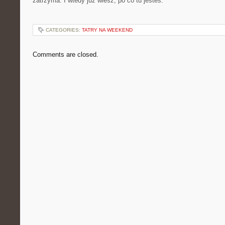
zatrzyma. I wtedy już wiesz, po co tu jesteś.
CATEGORIES:
TATRY NA WEEKEND
Comments are closed.