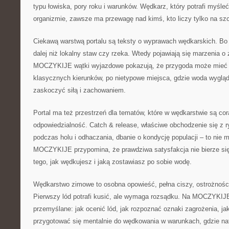
typu łowiska, pory roku i warunków. Wędkarz, który potrafi myśl
organizmie, zawsze ma przewagę nad kimś, kto liczy tylko na sz
Ciekawą warstwą portalu są teksty o wyprawach wędkarskich. Bo
dalej niż lokalny staw czy rzeka. Wtedy pojawiają się marzenia o
MOCZYKIJE wątki wyjazdowe pokazują, że przygoda może mieć w
klasycznych kierunków, po nietypowe miejsca, gdzie woda wygląda
zaskoczyć siłą i zachowaniem.
Portal ma też przestrzeń dla tematów, które w wędkarstwie są co
odpowiedzialność. Catch & release, właściwe obchodzenie się z r
podczas holu i odhaczania, dbanie o kondycję populacji – to nie m
MOCZYKIJE przypomina, że prawdziwa satysfakcja nie bierze się 
tego, jak wędkujesz i jaką zostawiasz po sobie wodę.
Wędkarstwo zimowe to osobna opowieść, pełna ciszy, ostrożności
Pierwszy lód potrafi kusić, ale wymaga rozsądku. Na MOCZYKIJE
przemyślane: jak ocenić lód, jak rozpoznać oznaki zagrożenia, jak
przygotować się mentalnie do wędkowania w warunkach, gdzie na