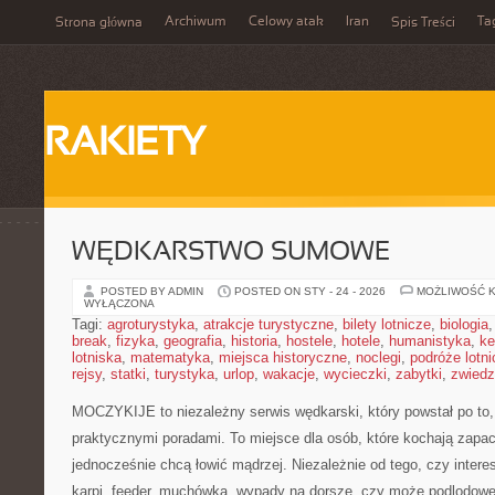
Archiwum
Celowy atak
Iran
Ta
Strona główna
Spis Treści
RAKIETY
WĘDKARSTWO SUMOWE
POSTED BY ADMIN
POSTED ON STY - 24 - 2026
MOŻLIWOŚĆ 
WYŁĄCZONA
Tagi:
agroturystyka
,
atrakcje turystyczne
,
bilety lotnicze
,
biologia
break
,
fizyka
,
geografia
,
historia
,
hostele
,
hotele
,
humanistyka
,
ke
lotniska
,
matematyka
,
miejsca historyczne
,
noclegi
,
podróże lotn
rejsy
,
statki
,
turystyka
,
urlop
,
wakacje
,
wycieczki
,
zabytki
,
zwiedz
MOCZYKIJE to niezależny serwis wędkarski, który powstał po to,
praktycznymi poradami. To miejsce dla osób, które kochają zapac
jednocześnie chcą łowić mądrzej. Niezależnie od tego, czy interes
karpi, feeder, muchówka, wypady na dorsze, czy może podlod