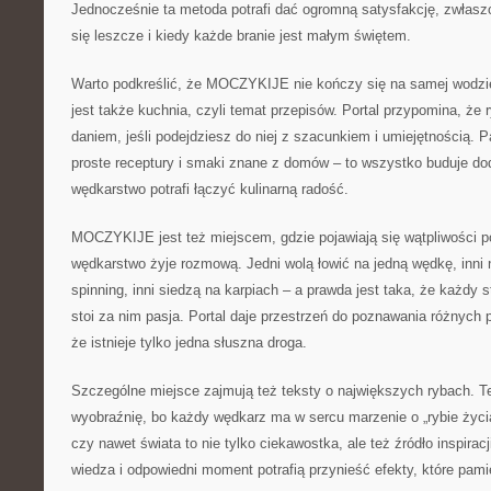
Jednocześnie ta metoda potrafi dać ogromną satysfakcję, zwłaszc
się leszcze i kiedy każde branie jest małym świętem.
Warto podkreślić, że MOCZYKIJE nie kończy się na samej wodzi
jest także kuchnia, czyli temat przepisów. Portal przypomina, ż
daniem, jeśli podejdziesz do niej z szacunkiem i umiejętnością. Pa
proste receptury i smaki znane z domów – to wszystko buduje do
wędkarstwo potrafi łączyć kulinarną radość.
MOCZYKIJE jest też miejscem, gdzie pojawiają się wątpliwości 
wędkarstwo żyje rozmową. Jedni wolą łowić na jedną wędkę, inni n
spinning, inni siedzą na karpiach – a prawda jest taka, że każdy s
stoi za nim pasja. Portal daje przestrzeń do poznawania różnych
że istnieje tylko jedna słuszna droga.
Szczególne miejsce zajmują też teksty o największych rybach. Te 
wyobraźnię, bo każdy wędkarz ma w sercu marzenie o „rybie życia
czy nawet świata to nie tylko ciekawostka, ale też źródło inspiracj
wiedza i odpowiedni moment potrafią przynieść efekty, które pamię