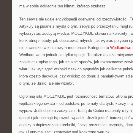
ma w sobie dokładnie ten klimat, którego szukasz.
Ten serwis nie udaje encyklopedii oderwanej od rzeczywistości. Tut
Artykuły są pisane z myślą o tym, żebyś po przeczytaniu mógł ru
wykorzystać zdobytą wiedzę. MOCZYKIJE stawia na konkrety: ja
konkretnej metody, jak dopasować młynek, jak wybrać przypon i 
nie zawiedzie w kluczowym momencie. Kategorie to
Wędkarstwo
Wędkarstwo to jednak nie tylko sprzęt. To także analiza miejsc
znajdziesz opisy tego, jak szukać spadów, jak rozpoznawać zawi
wiatr i jak wyciągać wnioski z takich sygnałów jak delikatne pukn
która często decyduje, czy wrócisz do domu z pamiątkowym zdjęci
o tym, że „brało, ale nie wzięło”.
Ogromną siłą MOCZYKIJE jest różnorodność tematów. Strona pro
wędkarskiego świata – od podstaw, po tematy dla tych, którzy maj
wypraw. Jeśli dopiero zaczynasz, trafią do Ciebie materiały o t
sprzęt i jak uniknąć typowych wpadek. Jeżeli jesteś bardziej doś
analizy o dopieszczaniu techniki, finezji prezentacji przynęty, d
roku i optymalizacji zestawów pod konkretne warunki.