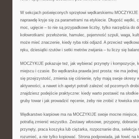
W sekcjach poświęconych sprzętowi wędkarskiemu MOCZYKIJE 
naprawdę kryje się za parametrami na etykiecie. Długość wędki, c
moc, ugięcie – to nie są przypadkowe liczby, tylko narzędzia do d
kołowrotkami: przełożenie, hamulec, pojemność szpuli, waga, kult
może mieć znaczenie, kiedy ryba robi odjazd. A przecież wędkow
ręku, dziesiątki rzutów i setki metrów zwijania – tu liczy się balan
MOCZYKIJE pokazuje też, jak wybierać przynęty i kompozycje, k
miejscu i czasie. Bo wędkarska prawda jest prosta: nie ma jednej
się przejrzystość, zmienia się ciśnienie, ryby mają swoje okresy w
aktywności, a nawet ich apetyt potrafi zależeć od pozornych drob
znajdziesz podejście praktyczne: kiedy warto postawić na słodki
gruby towar i jak prowadzić nęcenie, żeby nie zrobić z łowiska sto
Wędkarstwo karpiowe ma na MOCZYKIJE swoje mocne miejsce, bo
potrafią zmienić wszystko. Zestawy włosowe, przypony, dobranie
przynęty, praca koszyka lub ciężarka, rozpoznanie dna, selekcja 
rozumieć, a nie tylko kopiować. Strona podpowiada, jak łowić na k