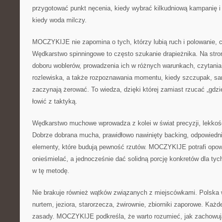
przygotować punkt nęcenia, kiedy wybrać kilkudniową kampanię i
kiedy woda milczy.
MOCZYKIJE nie zapomina o tych, którzy lubią ruch i polowanie, cz
Wędkarstwo spinningowe to często szukanie drapieżnika. Na stron
doboru woblerów, prowadzenia ich w różnych warunkach, czytania 
rozlewiska, a także rozpoznawania momentu, kiedy szczupak, s
zaczynają żerować. To wiedza, dzięki której zamiast rzucać „gdz
łowić z taktyką.
Wędkarstwo muchowe wprowadza z kolei w świat precyzji, lekkości
Dobrze dobrana mucha, prawidłowo nawinięty backing, odpowiednie 
elementy, które budują pewność rzutów. MOCZYKIJE potrafi opowi
onieśmielać, a jednocześnie dać solidną porcję konkretów dla tych
w tę metodę.
Nie brakuje również wątków związanych z miejscówkami. Polska 
nurtem, jeziora, starorzecza, żwirownie, zbiorniki zaporowe. Każ
zasady. MOCZYKIJE podkreśla, że warto rozumieć, jak zachowują