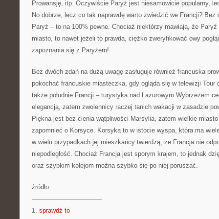
Prowansję, itp. Oczywiście Paryż jest niesamowicie popularny, le
No dobrze, lecz co tak naprawdę warto zwiedzić we Francji? Bez
Paryż – to na 100% pewne. Chociaż niektórzy mawiają, że Paryż
miasto, to nawet jeżeli to prawda, ciężko zweryfikować owy pogl
zapoznania się z Paryżem!
Bez dwóch zdań na dużą uwagę zasługuje również francuska pro
pokochać francuskie miasteczka, gdy ogląda się w telewizji Tour d
także południe Francji – turystyka nad Lazurowym Wybrzeżem cec
elegancją, zatem zwolennicy raczej tanich wakacji w zasadzie po
Piękna jest bez cienia wątpliwości Marsylia, zatem wielkie miast
zapomnieć o Korsyce. Korsyka to w istocie wyspa, która ma wie
w wielu przypadkach jej mieszkańcy twierdzą, że Francja nie odpo
niepodległość. Chociaż Francja jest sporym krajem, to jednak dz
oraz szybkim kolejom można szybko się po niej poruszać.
źródło:
———————————
1.
sprawdź to