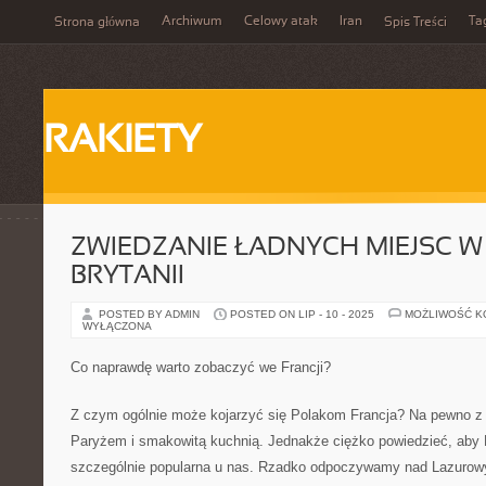
Archiwum
Celowy atak
Iran
Ta
Strona główna
Spis Treści
RAKIETY
ZWIEDZANIE ŁADNYCH MIEJSC W 
BRYTANII
POSTED BY ADMIN
POSTED ON LIP - 10 - 2025
MOŻLIWOŚĆ 
WYŁĄCZONA
Co naprawdę warto zobaczyć we Francji?
Z czym ogólnie może kojarzyć się Polakom Francja? Na pewno 
Paryżem i smakowitą kuchnią. Jednakże ciężko powiedzieć, aby F
szczególnie popularna u nas. Rzadko odpoczywamy nad Lazur