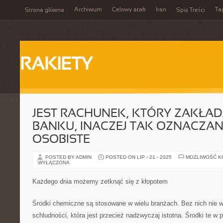
Archiwum
Celowy atak
Iran
Ta
Strona główna
Spis Treści
RAKIETY
JEST RACHUNEK, KTÓRY ZAKŁA
BANKU, INACZEJ TAK OZNACZA
OSOBISTE
POSTED BY ADMIN
POSTED ON LIP - 21 - 2025
MOŻLIWOŚĆ 
WYŁĄCZONA
Każdego dnia możemy zetknąć się z kłopotem
Środki chemiczne są stosowane w wielu branżach. Bez nich nie w
schludności, która jest przecież nadzwyczaj istotna. Środki te w p