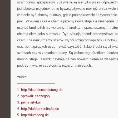
szamponów sprzątających używane są nie tylko przez odpowiednie
jednakowoż niejednokrotnie bywają używane również przez wiele
w stanie być choćby budowy, gdzie porządkowanie i czyszczenie
prac. W owym czasie chemia przemysłowa staje się niezbędna.
usunąć brud jeżeli nie wprawnymi środkami przeznaczonymi natur
chemia niemiecka hurtownia. Dystrybucją chemii przemysłowej zaj
czemu na rynku mamy szeroki wybór różnorodnego typu środków
oraz pomagających utrzymywać czystość. Takie środki są używa
szkołach czy w zakładach pracy. Są wobec tego środkami bardzo
drobnoustroje i zarazki czyhają na nas bowiem niemalże wszędzie
podtrzymywanie czystości w różnych miejscach.
źródło:
———————————
1.
http://dsu-dienstleistung.de
2.
sprawdź szczegóły
3.
pełny artykuł
4.
http://duftkerzenfinder.de
5.
http://dumbdog.de