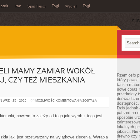
 atak
Iran
Tagi
Tagi
Spis Treści
Węgiel
SUB
ŻELI MAMY ZAMIAR WOKÓŁ
Rzemiosło p
 CZY TEŻ MIESZKANIA
który powoli
tanich mater
nowe coraz 
przedmioty t
doświadczen
NATURALNIE,
 WRZ - 25 - 2025
MOŻLIWOŚĆ KOMENTOWANIA
ZOSTAŁA
dostępność, 
JEŻELI
MAMY
Dziś jednak 
ZAMIAR
patrzeć na o
WOKÓŁ
ierunki, bowiem to zależy od tego jaki wyrób z tego jest
sposobie ur
WŁASNEGO
DOMU,
zainteresowa
CZY
lokalnych p
TEŻ
jakości. Nie
MIESZKANIA
UTWORZYĆ
drewno czy 
 szkła jaki jest przetwarzany na wyjątkowe zlecenia. Wyrabia