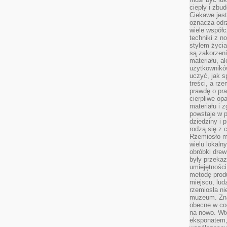
ciepły i zbu
Ciekawe jest
oznacza odr
wiele współc
techniki z 
stylem życia
są zakorzen
materiału, a
użytkownik
uczyć, jak s
treści, a rz
prawdę o pra
cierpliwe op
materiału i 
powstaje w 
dziedziny i 
rodzą się z 
Rzemiosło m
wielu lokaln
obróbki drew
były przekaz
umiejętności
metodę prod
miejscu, lud
rzemiosła n
muzeum. Zna
obecne w cod
na nowo. Wte
eksponatem, 