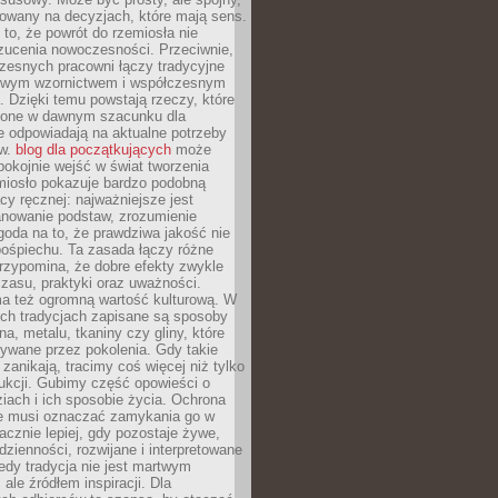
dowany na decyzjach, które mają sens.
 to, że powrót do rzemiosła nie
zucenia nowoczesności. Przeciwnie,
zesnych pracowni łączy tradycyjne
nowym wzornictwem i współczesnym
. Dzięki temu powstają rzeczy, które
ione w dawnym szacunku dla
le odpowiadają na aktualne potrzeby
ów.
blog dla początkujących
może
pokojnie wejść w świat tworzenia
emiosło pokazuje bardzo podobną
cy ręcznej: najważniejsze jest
anowanie podstaw, zrozumienie
zgoda na to, że prawdziwa jakość nie
pośpiechu. Ta zasada łączy różne
przypomina, że dobre efekty zwykle
czasu, praktyki oraz uważności.
a też ogromną wartość kulturową. W
ych tradycjach zapisane są sposoby
na, metalu, tkaniny czy gliny, które
ywane przez pokolenia. Gdy takie
 zanikają, tracimy coś więcej niż tylko
ukcji. Gubimy część opowieści o
ziach i ich sposobie życia. Ochrona
ie musi oznaczać zamykania go w
cznie lepiej, gdy pozostaje żywe,
zienności, rozwijane i interpretowane
dy tradycja nie jest martwym
ale źródłem inspiracji. Dla