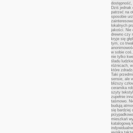
dostępność, 
Dziś jednak 
patrzeć na o
sposobie ur
zainteresowa
lokalnych p
jakości. Nie
drewno czy 
kryje się gł
tym, co trwa
anonimowośc
w sobie coś,
nie tylko kwe
śladu ludzki
różnicach, w
które zdradz
Taki przedmi
sensie, ale 
bliższy czło
ceramika rob
szyty teksty
zupełnie inn
taśmowo. Ni
budują atmos
się bardziej
przypadkowa.
mieszkań wyg
katalogową 
indywidualn
wynika takż