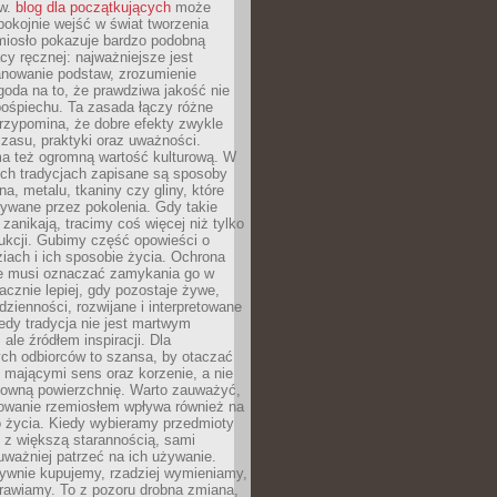
ów.
blog dla początkujących
może
pokojnie wejść w świat tworzenia
emiosło pokazuje bardzo podobną
cy ręcznej: najważniejsze jest
anowanie podstaw, zrozumienie
zgoda na to, że prawdziwa jakość nie
pośpiechu. Ta zasada łączy różne
przypomina, że dobre efekty zwykle
czasu, praktyki oraz uważności.
a też ogromną wartość kulturową. W
ych tradycjach zapisane są sposoby
na, metalu, tkaniny czy gliny, które
ywane przez pokolenia. Gdy takie
 zanikają, tracimy coś więcej niż tylko
ukcji. Gubimy część opowieści o
ziach i ich sposobie życia. Ochrona
ie musi oznaczać zamykania go w
cznie lepiej, gdy pozostaje żywe,
zienności, rozwijane i interpretowane
dy tradycja nie jest martwym
ale źródłem inspiracji. Dla
ch odbiorców to szansa, by otaczać
 mającymi sens oraz korzenie, a nie
ktowną powierzchnię. Warto zauważyć,
sowanie rzemiosłem wpływa również na
 życia. Kiedy wybieramy przedmioty
z większą starannością, sami
ważniej patrzeć na ich używanie.
sywnie kupujemy, rzadziej wymieniamy,
rawiamy. To z pozoru drobna zmiana,