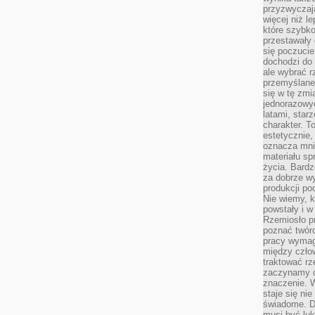
przyzwyczaja
więcej niż l
które szybko 
przestawały 
się poczucie
dochodzi do 
ale wybrać r
przemyślane 
się w tę zmi
jednorazowyc
latami, star
charakter. To
estetycznie,
oznacza mni
materiału sp
życia. Bardz
za dobrze 
produkcji po
Nie wiemy, k
powstały i w
Rzemiosło p
poznać twórc
pracy wymaga
między czło
traktować rz
zaczynamy d
znaczenie. 
staje się nie
świadome. D
musi być luk