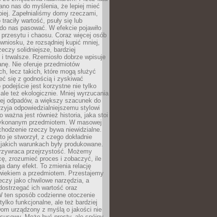
no nas do myślenia, że lepiej mieć
epiej. Zapełnialiśmy domy rzeczami,
traciły wartość, psuły się lub
do nas pasować. W efekcie pojawiło
 przesytu i chaosu. Coraz więcej osób
wniosku, że rozsądniej kupić mniej,
zeczy solidniejsze, bardziej
i trwalsze. Rzemiosło dobrze wpisuje
anę. Nie oferuje przedmiotów
h, lecz takich, które mogą służyć
zeć się z godnością i zyskiwać
 podejście jest korzystne nie tylko
 ale też ekologicznie. Mniej wyrzucania
ej odpadów, a większy szacunek do
rzyja odpowiedzialniejszemu stylowi
o ważna jest również historia, jaka stoi
wykonanym przedmiotem. W masowej
chodzenie rzeczy bywa niewidzialne.
to je stworzył, z czego dokładnie
 jakich warunkach były produkowane.
rzywraca przejrzystość. Możemy
ę, zrozumieć proces i zobaczyć, ile
 dany efekt. To zmienia relację
wiekiem a przedmiotem. Przestajemy
eczy jako chwilowe narzędzia, a
ostrzegać ich wartość oraz
W ten sposób codzienne otoczenie
 tylko funkcjonalne, ale też bardziej
om urządzony z myślą o jakości nie
susowy. Może być prosty, ale spójny,