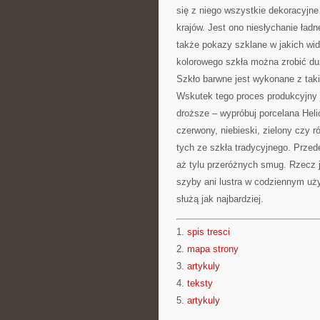
się z niego wszystkie dekoracyjne
krajów. Jest ono niesłychanie ład
także pokazy szklane w jakich wid
kolorowego szkła można zrobić duż
Szkło barwne jest wykonane z taki
Wskutek tego proces produkcyjny j
droższe – wypróbuj porcelana Helio
czerwony, niebieski, zielony czy 
tych ze szkła tradycyjnego. Przed
aż tylu przeróżnych smug. Rzecz 
szyby ani lustra w codziennym uż
służą jak najbardziej.
1.
spis tresci
2.
mapa strony
3.
artykuly
4.
teksty
5.
artykuly