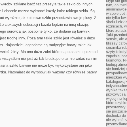
kryje się gł
 wyroby szklane bądź też przesyła takie szkło do innych
tym, co trwa
anonimowośc
ne i obecnie można wykonać każdy kolor takiego szkła. Są
w sobie coś,
ać wyraźnie jak kolorowe szkło przedstawia swoje plusy. Z
nie tylko kwe
śladu ludzki
o ciekawych dekoracji i każda będzie na inną okazję.
różnicach, w
które zdradz
ego surowca jak pospolite tylko, że dodane są barwniki.
Taki przedmi
est trochę inny. Poza tym takie szkło jest również o dużo
sensie, ale 
bliższy czło
s. Najbardziej legendarne są tradycyjne barwy takie jak
ceramika rob
również żółty. Ma ono dużo zalet które są czasami lepsze od
szyty teksty
zupełnie inn
e wszystkim nie jest aż tak brudzące oraz nie widać na nim
taśmowo. Ni
budują atmos
jasna szkło barwne nie może być wykorzystane ani jako
się bardziej
ytku. Natomiast do wyrobów jak wazony czy również patery
przypadkowa.
mieszkań wyg
katalogową 
indywidualn
wynika takż
przyzwyczaja
więcej niż l
które szybko 
przestawały 
się poczucie
dochodzi do 
ale wybrać r
przemyślane 