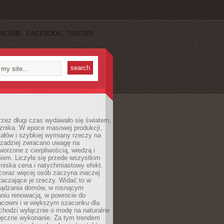
SCRIBE
FACEBOOK
TWITTER
rzez długi czas wydawało się światem,
 znika. W epoce masowej produkcji,
iałów i szybkiej wymiany rzeczy na
rzadziej zwracano uwagę na
worzone z cierpliwością, wiedzą i
iem. Liczyła się przede wszystkim
niska cena i natychmiastowy efekt.
coraz więcej osób zaczyna inaczej
taczające je rzeczy. Widać to w
ządzania domów, w rosnącym
niu renowacją, w powrocie do
racowni i w większym szacunku dla
 chodzi wyłącznie o modę na naturalne
ręczne wykonanie. Za tym trendem