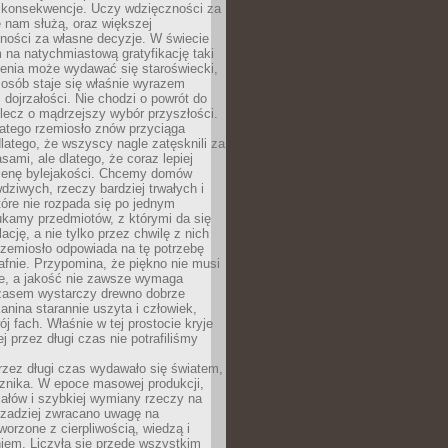
 konsekwencje. Uczy wdzięczności za
e nam służą, oraz większej
ności za własne decyzje. W świecie
na natychmiastową gratyfikację taki
enia może wydawać się staroświecki,
u osób staje się właśnie wyrazem
dojrzałości. Nie chodzi o powrót do
 lecz o mądrzejszy wybór przyszłości.
atego rzemiosło znów przyciąga
latego, że wszyscy nagle zatęsknili za
ami, ale dlatego, że coraz lepiej
enę bylejakości. Chcemy domów
wdziwych, rzeczy bardziej trwałych i
tóre nie rozpada się po jednym
ukamy przedmiotów, z którymi da się
ację, a nie tylko przez chwilę z nich
Rzemiosło odpowiada na tę potrzebę
afnie. Przypomina, że piękno nie musi
we, a jakość nie zawsze wymaga
zasem wystarczy drewno dobrze
kanina starannie uszyta i człowiek,
ój fach. Właśnie w tej prostocie kryje
rej przez długi czas nie potrafiliśmy
rzez długi czas wydawało się światem,
 znika. W epoce masowej produkcji,
iałów i szybkiej wymiany rzeczy na
rzadziej zwracano uwagę na
worzone z cierpliwością, wiedzą i
iem. Liczyła się przede wszystkim