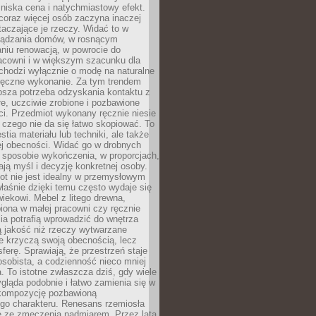
niska cena i natychmiastowy efekt.
coraz więcej osób zaczyna inaczej
taczające je rzeczy. Widać to w
ządzania domów, w rosnącym
niu renowacją, w powrocie do
racowni i w większym szacunku dla
 chodzi wyłącznie o modę na naturalne
ręczne wykonanie. Za tym trendem
ębsza potrzeba odzyskania kontaktu z
łe, uczciwie zrobione i pozbawione
i. Przedmiot wykonany ręcznie niesie
 czego nie da się łatwo skopiować. To
stia materiału lub techniki, ale także
ej obecności. Widać go w drobnych
 sposobie wykończenia, w proporcjach,
ają myśl i decyzję konkretnej osoby.
ot nie jest idealny w przemysłowym
właśnie dzięki temu często wydaje się
wiekowi. Mebel z litego drewna,
iona w małej pracowni czy ręcznie
lia potrafią wprowadzić do wnętrza
ą jakość niż rzeczy wytwarzane
e krzyczą swoją obecnością, lecz
ferę. Sprawiają, że przestrzeń staje
 osobista, a codzienność nieco mniej
 To istotne zwłaszcza dziś, gdy wiele
ląda podobnie i łatwo zamienia się w
kompozycję pozbawioną
ego charakteru. Renesans rzemiosła
e ze zmęczenia nadmiarem. Przez lata