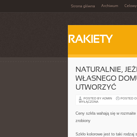
Archiwum
Celowy
Strona główna
RAKIETY
NATURALNIE, JE
WŁASNEGO DOMU,
UTWORZYĆ
POSTED BY ADMIN
POSTED ON
WYŁĄCZONA
Ceny szkła wahają się w rozmaite k
zrobiony
Szkło kolorowe jest to taki rodzaj