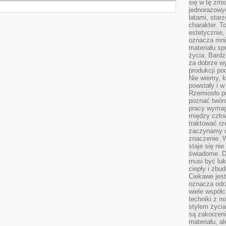
się w tę zmi
jednorazowyc
latami, star
charakter. To
estetycznie,
oznacza mni
materiału sp
życia. Bardz
za dobrze 
produkcji po
Nie wiemy, k
powstały i w
Rzemiosło p
poznać twórc
pracy wymaga
między czło
traktować rz
zaczynamy d
znaczenie. 
staje się nie
świadome. D
musi być luk
ciepły i zbu
Ciekawe jest
oznacza odr
wiele współc
techniki z 
stylem życia
są zakorzen
materiału, a