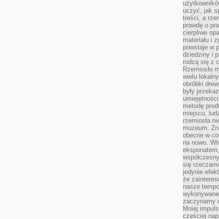
użytkownik
uczyć, jak s
treści, a rz
prawdę o pra
cierpliwe op
materiału i 
powstaje w 
dziedziny i 
rodzą się z 
Rzemiosło m
wielu lokaln
obróbki drew
były przekaz
umiejętności
metodę prod
miejscu, lud
rzemiosła n
muzeum. Zna
obecne w cod
na nowo. Wte
eksponatem, 
współczesny
się rzeczami
jedynie efe
że zaintere
nasze tempo
wykonywane 
zaczynamy u
Mniej impul
częściej nap