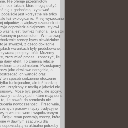
anę. Nie oferuje przedmiotów
h, lecz takich, które mogą służyć
zeć się z godnością i zyskiwać
 podejście jest korzystne nie tylko
 ale też ekologicznie. Mniej wyrzucania
ej odpadów, a większy szacunek do
rzyja odpowiedzialniejszemu stylowi
o ważna jest również historia, jaka stoi
wykonanym przedmiotem. W masowej
chodzenie rzeczy bywa niewidzialne.
to je stworzył, z czego dokładnie
 jakich warunkach były produkowane.
rzywraca przejrzystość. Możemy
ę, zrozumieć proces i zobaczyć, ile
 dany efekt. To zmienia relację
wiekiem a przedmiotem. Przestajemy
eczy jako chwilowe narzędzia, a
ostrzegać ich wartość oraz
W ten sposób codzienne otoczenie
 tylko funkcjonalne, ale też bardziej
om urządzony z myślą o jakości nie
susowy. Może być prosty, ale spójny,
dowany na decyzjach, które mają sens.
 to, że powrót do rzemiosła nie
zucenia nowoczesności. Przeciwnie,
zesnych pracowni łączy tradycyjne
nowym wzornictwem i współczesnym
. Dzięki temu powstają rzeczy, które
ione w dawnym szacunku dla
le odpowiadają na aktualne potrzeby