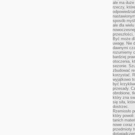
ale ma duże
rzeczy, któr
odpowiedzial
nastawionym 
sposób myśl
ale dla wiel
nowoczesnej 
przeszłości,
Być może dl
uwagę. Nie d
dawnymi czas
rozumiemy c
bardziej pra
otoczenia, k
sezonie. Sz
zbudować rel
korzystać. 
wyjątkowo tr
być krzykli
przesady. C
obrobione, t
który zna sw
się siła, któ
dostrzec.
Rzemiosło p
który powoli
tanich mater
nowe coraz 
przedmioty t
doświadczen