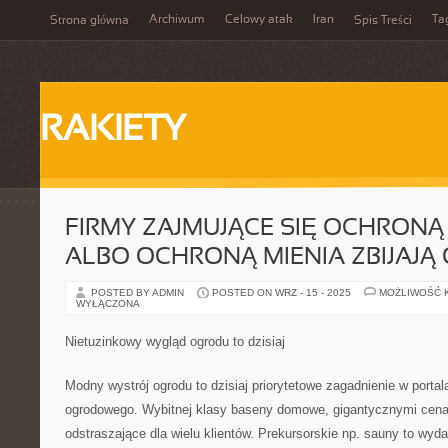
Archiwum
Celowy atak
Iran
Ta
Strona główna
Spis Treści
RAKIETY
FIRMY ZAJMUJĄCE SIĘ OCHRONĄ
ALBO OCHRONĄ MIENIA ZBIJAJĄ
POSTED BY ADMIN
POSTED ON WRZ - 15 - 2025
MOŻLIWOŚĆ 
WYŁĄCZONA
Nietuzinkowy wygląd ogrodu to dzisiaj
Modny wystrój ogrodu to dzisiaj priorytetowe zagadnienie w port
ogrodowego. Wybitnej klasy baseny domowe, gigantycznymi cenam
odstraszające dla wielu klientów. Prekursorskie np. sauny to wydat