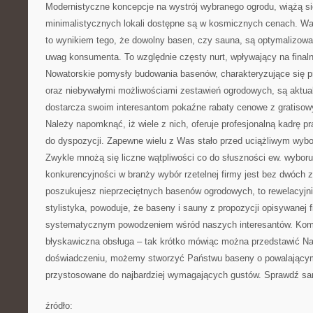
Modernistyczne koncepcje na wystrój wybranego ogrodu, wiążą si
minimalistycznych lokali dostępne są w kosmicznych cenach. War
to wynikiem tego, że dowolny basen, czy sauna, są optymalizow
uwag konsumenta. To względnie częsty nurt, wpływający na final
Nowatorskie pomysły budowania basenów, charakteryzujące się pr
oraz niebywałymi możliwościami zestawień ogrodowych, są aktual
dostarcza swoim interesantom pokaźne rabaty cenowe z gratisow
Należy napomknąć, iż wiele z nich, oferuje profesjonalną kadrę p
do dyspozycji. Zapewne wielu z Was stało przed uciążliwym wybo
Zwykle mnożą się liczne wątpliwości co do słuszności ew. wyboru.
konkurencyjności w branży wybór rzetelnej firmy jest bez dwóch z
poszukujesz nieprzeciętnych basenów ogrodowych, to rewelacyjnie 
stylistyka, powoduje, że baseny i sauny z propozycji opisywanej f
systematycznym powodzeniem wśród naszych interesantów. Komp
błyskawiczna obsługa – tak krótko mówiąc można przedstawić Na
doświadczeniu, możemy stworzyć Państwu baseny o powalającym
przystosowane do najbardziej wymagających gustów. Sprawdź s
źródło: