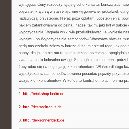
wynajęcia. Ceny rozpoczynają się od kilkunastu, kończą zaś nawet
obywateli kraju są w stanie być one wygórowane, jakkolwiek dla g
nadzwyczaj przystępne. Nieraz poza opłatami udostępnienia, pow
bakiem zatankowanym do pełna, inaczej takim, jaki był w trakcie 
wypożyczalnia. Wypada wnikliwie przekalkulować ile wyniesie nas
wynajmu, bo Wypożyczalnia samochodów Warszawa również musi z
będą nas czekały zależy w bardzo dużej mierze od tego, jakieg
osoby, dla jakich nie ma to najmniejszego przesłania, spoglądają ab
zwracają na to kolosalna uwagę. Szczególnie biznesmeni, potrzeb
żeby udać się na negocjację z kontrahentami. Właśnie dlatego ka
wypożyczalnia samochodów powinna posiadać pojazdy przysto
wszystkich kontrahentów. W końcu to kontrahent płaci i on ma p
1.
http://brickshop-berlin.de
2.
http://der-sagittarius.de
3.
http://der-sonnenblick.de