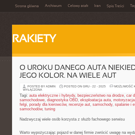
Archiwum
Celowy atak
Iran
Ta
Strona główna
Spis Treści
RAKIETY
O UROKU DANEGO AUTA NIEKIE
JEGO KOLOR. NA WIELE AUT
POSTED BY ADMIN
POSTED ON GRU - 22 - 2025
MOŻLIWOŚĆ 
WYŁĄCZONA
Tagi:
auta elektryczne i hybrydy
,
bezpieczeństwo na drodze
,
car d
samochodowe
,
diagnostyka OBD
,
eksploatacja auta
,
motoryzacja
felgi
,
porady dla kierowców
,
recenzje aut
,
samochody
,
spalanie i 
samochodów
,
tuning
Nadzwyczaj wiele osób korzysta z służb fachowego serwisu
Warto wypożyczając pojazd w danej firmie zwrócić uwagę na wyda