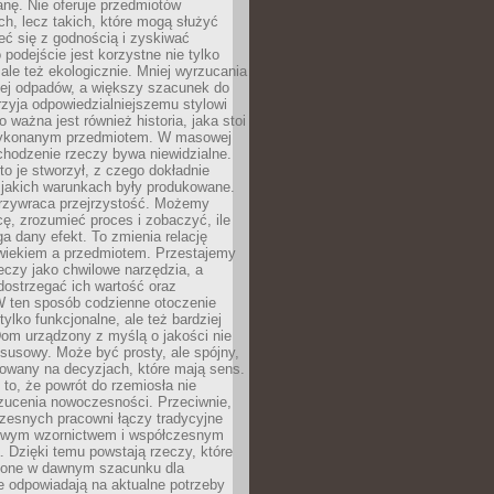
anę. Nie oferuje przedmiotów
h, lecz takich, które mogą służyć
zeć się z godnością i zyskiwać
 podejście jest korzystne nie tylko
 ale też ekologicznie. Mniej wyrzucania
ej odpadów, a większy szacunek do
rzyja odpowiedzialniejszemu stylowi
o ważna jest również historia, jaka stoi
wykonanym przedmiotem. W masowej
chodzenie rzeczy bywa niewidzialne.
to je stworzył, z czego dokładnie
 jakich warunkach były produkowane.
rzywraca przejrzystość. Możemy
ę, zrozumieć proces i zobaczyć, ile
 dany efekt. To zmienia relację
wiekiem a przedmiotem. Przestajemy
eczy jako chwilowe narzędzia, a
ostrzegać ich wartość oraz
W ten sposób codzienne otoczenie
 tylko funkcjonalne, ale też bardziej
om urządzony z myślą o jakości nie
susowy. Może być prosty, ale spójny,
dowany na decyzjach, które mają sens.
 to, że powrót do rzemiosła nie
zucenia nowoczesności. Przeciwnie,
zesnych pracowni łączy tradycyjne
nowym wzornictwem i współczesnym
. Dzięki temu powstają rzeczy, które
ione w dawnym szacunku dla
le odpowiadają na aktualne potrzeby