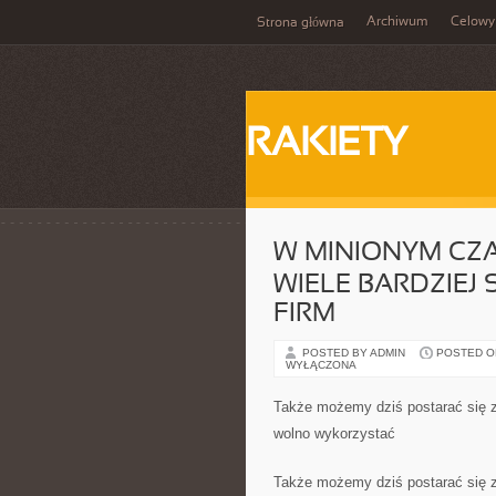
Archiwum
Celowy
Strona główna
RAKIETY
W MINIONYM CZA
WIELE BARDZIEJ
FIRM
POSTED BY ADMIN
POSTED ON 
WYŁĄCZONA
Także możemy dziś postarać się z
wolno wykorzystać
Także możemy dziś postarać się z