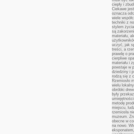
ciepły i zbu
Ciekawe jest
oznacza odr
wiele współc
techniki z 
stylem życia
są zakorzen
materiału, a
użytkownik
uczyć, jak s
treści, a rz
prawdę o pra
cierpliwe op
materiału i 
powstaje w 
dziedziny i 
rodzą się z 
Rzemiosło m
wielu lokaln
obróbki drew
były przekaz
umiejętności
metodę prod
miejscu, lud
rzemiosła n
muzeum. Zna
obecne w cod
na nowo. Wte
eksponatem, 