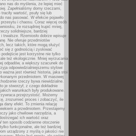
no nas do myślenia, że lepiej mieć
epiej. Zapełnialiśmy domy rzeczami,
traciły wartość, psuły się lub
do nas pasować. W efekcie pojawiło
 przesytu i chaosu. Coraz więcej osób
wniosku, że rozsądniej kupić mniej,
zeczy solidniejsze, bardziej
i trwalsze. Rzemiosło dobrze wpisuje
anę. Nie oferuje przedmiotów
h, lecz takich, które mogą służyć
zeć się z godnością i zyskiwać
 podejście jest korzystne nie tylko
 ale też ekologicznie. Mniej wyrzucania
ej odpadów, a większy szacunek do
rzyja odpowiedzialniejszemu stylowi
o ważna jest również historia, jaka stoi
wykonanym przedmiotem. W masowej
chodzenie rzeczy bywa niewidzialne.
to je stworzył, z czego dokładnie
 jakich warunkach były produkowane.
rzywraca przejrzystość. Możemy
ę, zrozumieć proces i zobaczyć, ile
 dany efekt. To zmienia relację
wiekiem a przedmiotem. Przestajemy
eczy jako chwilowe narzędzia, a
ostrzegać ich wartość oraz
W ten sposób codzienne otoczenie
 tylko funkcjonalne, ale też bardziej
om urządzony z myślą o jakości nie
susowy. Może być prosty, ale spójny,