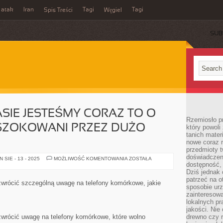
 atak
Iran
Tagi
Tagi
Spis Treści
Węgiel
SUB
SIE JESTEŚMY CORAZ TO O
Rzemiosło p
 SZOKOWANI PRZEZ DUŻO
który powoli
tanich mater
nowe coraz 
przedmioty t
doświadczen
W
SIE - 13 - 2025
MOŻLIWOŚĆ KOMENTOWANIA
ZOSTAŁA
MINIONYM
dostępność, 
CZASIE
Dziś jednak 
JESTEŚMY
patrzeć na o
CORAZ
wrócić szczególną uwagę na telefony komórkowe, jakie
TO
sposobie ur
O
zainteresowa
WIELE
lokalnych p
BARDZIEJ
SZOKOWANI
jakości. Nie
PRZEZ
wrócić uwagę na telefony komórkowe, które wolno
drewno czy 
DUŻO