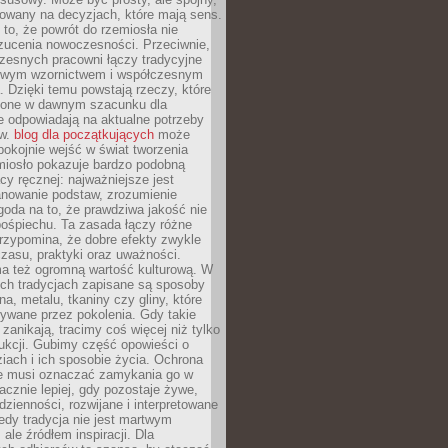
dowany na decyzjach, które mają sens.
 to, że powrót do rzemiosła nie
zucenia nowoczesności. Przeciwnie,
zesnych pracowni łączy tradycyjne
nowym wzornictwem i współczesnym
. Dzięki temu powstają rzeczy, które
ione w dawnym szacunku dla
le odpowiadają na aktualne potrzeby
ów.
blog dla początkujących
może
pokojnie wejść w świat tworzenia
emiosło pokazuje bardzo podobną
cy ręcznej: najważniejsze jest
anowanie podstaw, zrozumienie
zgoda na to, że prawdziwa jakość nie
pośpiechu. Ta zasada łączy różne
przypomina, że dobre efekty zwykle
czasu, praktyki oraz uważności.
a też ogromną wartość kulturową. W
ych tradycjach zapisane są sposoby
na, metalu, tkaniny czy gliny, które
ywane przez pokolenia. Gdy takie
 zanikają, tracimy coś więcej niż tylko
ukcji. Gubimy część opowieści o
ziach i ich sposobie życia. Ochrona
ie musi oznaczać zamykania go w
cznie lepiej, gdy pozostaje żywe,
zienności, rozwijane i interpretowane
dy tradycja nie jest martwym
ale źródłem inspiracji. Dla