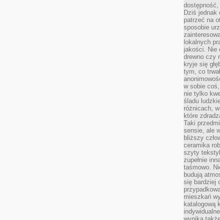
dostępność, 
Dziś jednak 
patrzeć na o
sposobie ur
zainteresowa
lokalnych p
jakości. Nie
drewno czy 
kryje się gł
tym, co trwa
anonimowośc
w sobie coś,
nie tylko kwe
śladu ludzki
różnicach, w
które zdradz
Taki przedmi
sensie, ale 
bliższy czło
ceramika rob
szyty teksty
zupełnie inn
taśmowo. Ni
budują atmos
się bardziej
przypadkowa.
mieszkań wyg
katalogową 
indywidualn
wynika takż