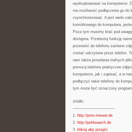
wyeksploatować na komputerze. Dz
ma możliwość podłączenia go do 
zsynchronizować. A jest wiele zal
komórkowego do komputera, jesteś
Poza tym musimy brać pod uwagę wy
dostępna. Przetestuj funkcję nami
przenieść do telefonu zarówno zdj
zostać odczytane przez telefon. T
nam także przesłania trafnych pl
pomocą telefonu praktyczne zdjęci
komputerze, jak i zapisać, a w nas
podłączyć takie telefony do komput
tym może być oznaczony program, 
źródło:
———————————
1.
http://pms-meurer.de
2.
http://pohlsearch.de
3.
kliknij aby przejść