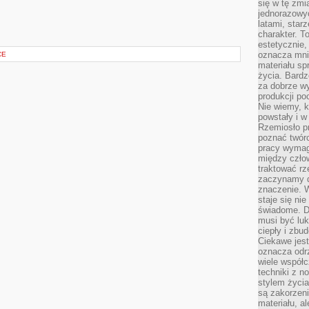
się w tę zmi
jednorazowyc
latami, star
charakter. To
estetycznie,
oznacza mni
CE
materiału sp
życia. Bardz
za dobrze 
produkcji po
Nie wiemy, k
powstały i w
Rzemiosło p
poznać twórc
pracy wymaga
między czło
traktować rz
zaczynamy d
znaczenie. 
staje się nie
świadome. D
musi być luk
ciepły i zbu
Ciekawe jest
oznacza odr
wiele współc
techniki z 
stylem życia
są zakorzen
materiału, a