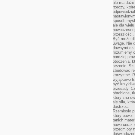
ale ma duże
rzeczy, któr
odpowiedzial
nastawionym 
sposób myśl
ale dla wiel
nowoczesnej 
przeszłości,
Być może dl
uwagę. Nie d
dawnymi czas
rozumiemy c
bardziej pra
otoczenia, k
sezonie. Sz
zbudować rel
korzystać. 
wyjątkowo tr
być krzykli
przesady. C
obrobione, t
który zna sw
się siła, któ
dostrzec.
Rzemiosło p
który powoli
tanich mater
nowe coraz 
przedmioty t
doświadczen