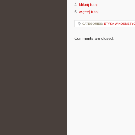
4.
kliknij tutaj
5.
więcej tutaj
CATEGORIES:
ETYKA W KOSMETY
Comments are closed.