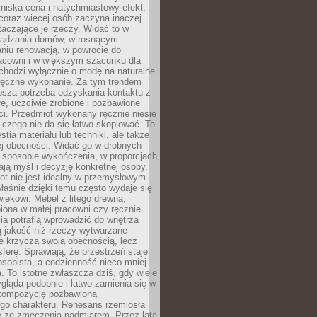
niska cena i natychmiastowy efekt.
coraz więcej osób zaczyna inaczej
taczające je rzeczy. Widać to w
ządzania domów, w rosnącym
niu renowacją, w powrocie do
racowni i w większym szacunku dla
 chodzi wyłącznie o modę na naturalne
ręczne wykonanie. Za tym trendem
ębsza potrzeba odzyskania kontaktu z
łe, uczciwie zrobione i pozbawione
i. Przedmiot wykonany ręcznie niesie
 czego nie da się łatwo skopiować. To
stia materiału lub techniki, ale także
ej obecności. Widać go w drobnych
 sposobie wykończenia, w proporcjach,
ają myśl i decyzję konkretnej osoby.
ot nie jest idealny w przemysłowym
właśnie dzięki temu często wydaje się
wiekowi. Mebel z litego drewna,
iona w małej pracowni czy ręcznie
lia potrafią wprowadzić do wnętrza
ą jakość niż rzeczy wytwarzane
e krzyczą swoją obecnością, lecz
ferę. Sprawiają, że przestrzeń staje
 osobista, a codzienność nieco mniej
 To istotne zwłaszcza dziś, gdy wiele
ląda podobnie i łatwo zamienia się w
kompozycję pozbawioną
ego charakteru. Renesans rzemiosła
e ze zmęczenia nadmiarem. Przez lata