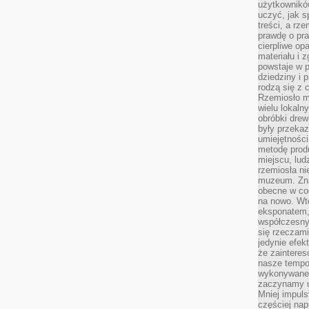
użytkownik
uczyć, jak s
treści, a rz
prawdę o pra
cierpliwe op
materiału i 
powstaje w 
dziedziny i 
rodzą się z 
Rzemiosło m
wielu lokaln
obróbki drew
były przekaz
umiejętności
metodę prod
miejscu, lud
rzemiosła n
muzeum. Zna
obecne w cod
na nowo. Wte
eksponatem, 
współczesny
się rzeczami
jedynie efe
że zaintere
nasze tempo
wykonywane 
zaczynamy u
Mniej impul
częściej nap