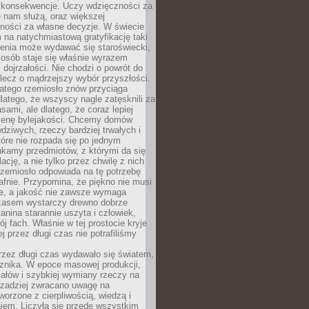
 konsekwencje. Uczy wdzięczności za
e nam służą, oraz większej
ności za własne decyzje. W świecie
na natychmiastową gratyfikację taki
enia może wydawać się staroświecki,
u osób staje się właśnie wyrazem
dojrzałości. Nie chodzi o powrót do
 lecz o mądrzejszy wybór przyszłości.
atego rzemiosło znów przyciąga
latego, że wszyscy nagle zatęsknili za
ami, ale dlatego, że coraz lepiej
enę bylejakości. Chcemy domów
wdziwych, rzeczy bardziej trwałych i
tóre nie rozpada się po jednym
ukamy przedmiotów, z którymi da się
ację, a nie tylko przez chwilę z nich
Rzemiosło odpowiada na tę potrzebę
afnie. Przypomina, że piękno nie musi
we, a jakość nie zawsze wymaga
zasem wystarczy drewno dobrze
kanina starannie uszyta i człowiek,
ój fach. Właśnie w tej prostocie kryje
rej przez długi czas nie potrafiliśmy
rzez długi czas wydawało się światem,
 znika. W epoce masowej produkcji,
iałów i szybkiej wymiany rzeczy na
rzadziej zwracano uwagę na
worzone z cierpliwością, wiedzą i
iem. Liczyła się przede wszystkim