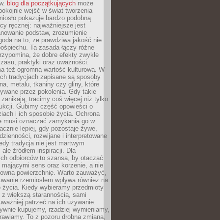
ów.
blog dla początkujących
może
pokojnie wejść w świat tworzenia
emiosło pokazuje bardzo podobną
cy ręcznej: najważniejsze jest
anowanie podstaw, zrozumienie
zgoda na to, że prawdziwa jakość nie
pośpiechu. Ta zasada łączy różne
przypomina, że dobre efekty zwykle
czasu, praktyki oraz uważności.
a też ogromną wartość kulturową. W
ych tradycjach zapisane są sposoby
na, metalu, tkaniny czy gliny, które
ywane przez pokolenia. Gdy takie
 zanikają, tracimy coś więcej niż tylko
ukcji. Gubimy część opowieści o
ziach i ich sposobie życia. Ochrona
ie musi oznaczać zamykania go w
cznie lepiej, gdy pozostaje żywe,
zienności, rozwijane i interpretowane
dy tradycja nie jest martwym
ale źródłem inspiracji. Dla
ch odbiorców to szansa, by otaczać
 mającymi sens oraz korzenie, a nie
ktowną powierzchnię. Warto zauważyć,
sowanie rzemiosłem wpływa również na
 życia. Kiedy wybieramy przedmioty
z większą starannością, sami
ważniej patrzeć na ich używanie.
sywnie kupujemy, rzadziej wymieniamy,
rawiamy. To z pozoru drobna zmiana,