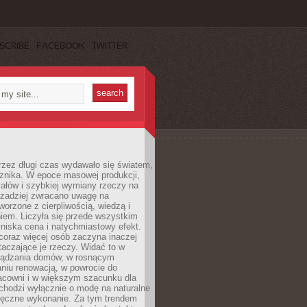
SCRIBE
FACEBOOK
TWITTER
rzez długi czas wydawało się światem,
 znika. W epoce masowej produkcji,
iałów i szybkiej wymiany rzeczy na
rzadziej zwracano uwagę na
worzone z cierpliwością, wiedzą i
iem. Liczyła się przede wszystkim
niska cena i natychmiastowy efekt.
coraz więcej osób zaczyna inaczej
taczające je rzeczy. Widać to w
ządzania domów, w rosnącym
niu renowacją, w powrocie do
racowni i w większym szacunku dla
 chodzi wyłącznie o modę na naturalne
ręczne wykonanie. Za tym trendem