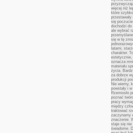
przyzwyczaja
więcej niż l
które szybko 
przestawały 
się poczucie
dochodzi do 
ale wybrać r
przemyślane 
się w tę zmi
jednorazowyc
latami, star
charakter. To
estetycznie,
oznacza mni
materiału sp
życia. Bardz
za dobrze 
produkcji po
Nie wiemy, k
powstały i w
Rzemiosło p
poznać twórc
pracy wymaga
między czło
traktować rz
zaczynamy d
znaczenie. 
staje się nie
świadome. D
musi być luk