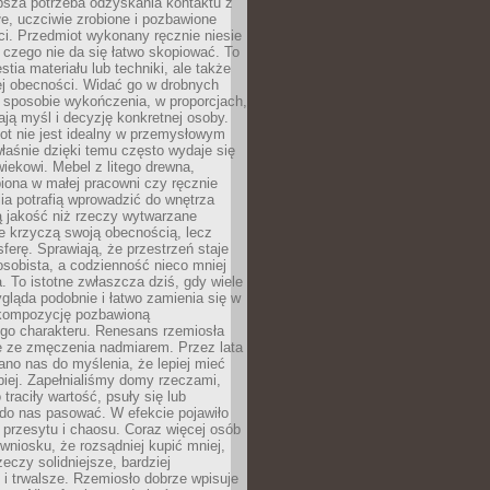
ębsza potrzeba odzyskania kontaktu z
łe, uczciwie zrobione i pozbawione
i. Przedmiot wykonany ręcznie niesie
 czego nie da się łatwo skopiować. To
stia materiału lub techniki, ale także
ej obecności. Widać go w drobnych
 sposobie wykończenia, w proporcjach,
ają myśl i decyzję konkretnej osoby.
ot nie jest idealny w przemysłowym
właśnie dzięki temu często wydaje się
wiekowi. Mebel z litego drewna,
iona w małej pracowni czy ręcznie
lia potrafią wprowadzić do wnętrza
ą jakość niż rzeczy wytwarzane
e krzyczą swoją obecnością, lecz
ferę. Sprawiają, że przestrzeń staje
 osobista, a codzienność nieco mniej
 To istotne zwłaszcza dziś, gdy wiele
ląda podobnie i łatwo zamienia się w
kompozycję pozbawioną
ego charakteru. Renesans rzemiosła
e ze zmęczenia nadmiarem. Przez lata
no nas do myślenia, że lepiej mieć
epiej. Zapełnialiśmy domy rzeczami,
traciły wartość, psuły się lub
do nas pasować. W efekcie pojawiło
 przesytu i chaosu. Coraz więcej osób
wniosku, że rozsądniej kupić mniej,
zeczy solidniejsze, bardziej
i trwalsze. Rzemiosło dobrze wpisuje