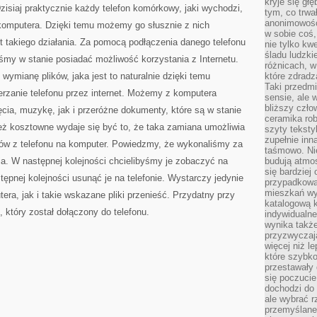
kryje się gł
FIRM
isiaj praktycznie każdy telefon komórkowy, jaki wychodzi,
tym, co trwa
anonimowośc
komputera. Dzięki temu możemy go słusznie z nich
w sobie coś,
et takiego działania. Za pomocą podłączenia danego telefonu
nie tylko kwe
śladu ludzki
my w stanie posiadać możliwość korzystania z Internetu.
różnicach, w
mianę plików, jaka jest to naturalnie dzięki temu
które zdradz
Taki przedmi
erzanie telefonu przez internet. Możemy z komputera
sensie, ale 
bliższy czło
ęcia, muzykę, jak i przeróżne dokumenty, które są w stanie
ceramika rob
eż kosztowne wydaje się być to, że taka zamiana umożliwia
szyty teksty
zupełnie inn
ików z telefonu na komputer. Powiedzmy, że wykonaliśmy za
taśmowo. Ni
a. W następnej kolejności chcielibyśmy je zobaczyć na
budują atmos
się bardziej
tępnej kolejności usunąć je na telefonie. Wystarczy jedynie
przypadkowa.
mieszkań wyg
era, jak i takie wskazane pliki przenieść. Przydatny przy
katalogową 
który został dołączony do telefonu.
indywidualn
wynika takż
przyzwyczaja
więcej niż l
które szybko 
przestawały 
się poczucie
dochodzi do 
ale wybrać r
przemyślane 