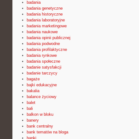
badania
badania genetyczne
badania historyczne
badania laboratoryjne
badania marketingowe
badania naukowe
badania opinii publicznej
badania podwodne
badania profilaktyczne
badania rynkowe
badania społeczne
badanie satysfakcji
badanie tarczycy
bagaże
bajki edukacyjne
bakalia
balance życiowy
balet
bali
balkon w bloku
banery
bank centralny
bank tematów na bloga
banki