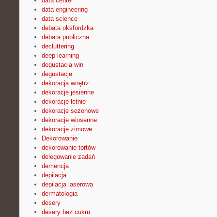
data center
data engineering
data science
debata oksfordzka
debata publiczna
decluttering
deep learning
degustacja win
degustacje
dekoracja wnętrz
dekoracje jesienne
dekoracje letnie
dekoracje sezonowe
dekoracje wiosenne
dekoracje zimowe
Dekorowanie
dekorowanie tortów
delegowanie zadań
demencja
depilacja
depilacja laserowa
dermatologia
desery
desery bez cukru