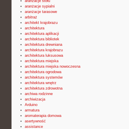
aranżacje stołu
aranżacje sypialni
aranżacje tarasowe
arbitraż
architekt krajobrazu
architektura
architektura aplikacji
architektura bibliotek
architektura drewniana
architektura krajobrazu
architektura luksusowa
architektura miejska
architektura miejska nowoczesna
architektura ogrodowa
architektura systemów
architektura wnętrz
architektura zdrowotna
archiwa rodzinne
archiwizacja
Arduino
armatura
aromaterapia domowa
asertywność
assistance