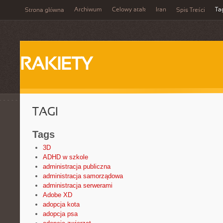
Archiwum
Celowy atak
Iran
Ta
Strona główna
Spis Treści
RAKIETY
TAGI
Tags
3D
ADHD w szkole
administracja publiczna
administracja samorządowa
administracja serwerami
Adobe XD
adopcja kota
adopcja psa