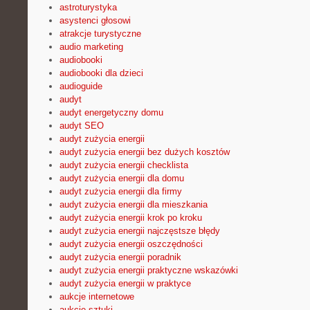
astroturystyka
asystenci głosowi
atrakcje turystyczne
audio marketing
audiobooki
audiobooki dla dzieci
audioguide
audyt
audyt energetyczny domu
audyt SEO
audyt zużycia energii
audyt zużycia energii bez dużych kosztów
audyt zużycia energii checklista
audyt zużycia energii dla domu
audyt zużycia energii dla firmy
audyt zużycia energii dla mieszkania
audyt zużycia energii krok po kroku
audyt zużycia energii najczęstsze błędy
audyt zużycia energii oszczędności
audyt zużycia energii poradnik
audyt zużycia energii praktyczne wskazówki
audyt zużycia energii w praktyce
aukcje internetowe
aukcje sztuki