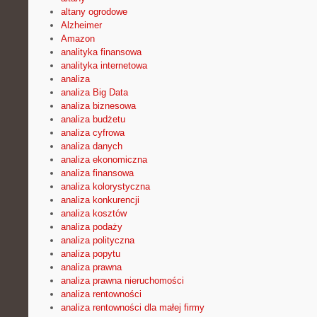
altany ogrodowe
Alzheimer
Amazon
analityka finansowa
analityka internetowa
analiza
analiza Big Data
analiza biznesowa
analiza budżetu
analiza cyfrowa
analiza danych
analiza ekonomiczna
analiza finansowa
analiza kolorystyczna
analiza konkurencji
analiza kosztów
analiza podaży
analiza polityczna
analiza popytu
analiza prawna
analiza prawna nieruchomości
analiza rentowności
analiza rentowności dla małej firmy