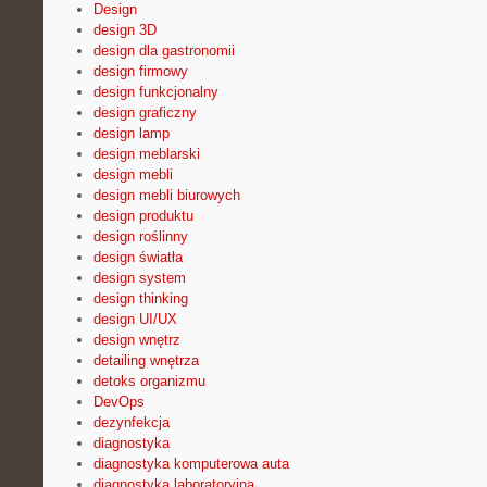
Design
design 3D
design dla gastronomii
design firmowy
design funkcjonalny
design graficzny
design lamp
design meblarski
design mebli
design mebli biurowych
design produktu
design roślinny
design światła
design system
design thinking
design UI/UX
design wnętrz
detailing wnętrza
detoks organizmu
DevOps
dezynfekcja
diagnostyka
diagnostyka komputerowa auta
diagnostyka laboratoryjna