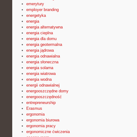
emerytury
employer branding
energetyka
energia
energia alternatywna
energia cieplna
energia dla domu
energia geotermalna
energia jądrowa
energia odnawialna
energia słoneczna
energia solarna
energia wiatrowa
energia wodna
energii odnawialnej
energooszczędne domy
energooszczędność
entrepreneurship
Erasmus
ergonomia
ergonomia biurowa
ergonomia pracy
ergonomiczne ćwiczenia