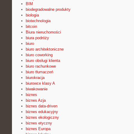
BIM
biodegradowalne produkty
biologia
biotechnologia
bitcoin
Biura nieruchomości
biura podróży
biuro
biuro architektoniczne
biuro coworking
biuro obsługi klienta
biuro rachunkowe
biuro tłumaczeń
biurokracja
biurowce klasy A
biwakowanie
biznes
biznes Azja
biznes data-driven
biznes edukacyjny
biznes ekologiczny
biznes etyczny
biznes Europa