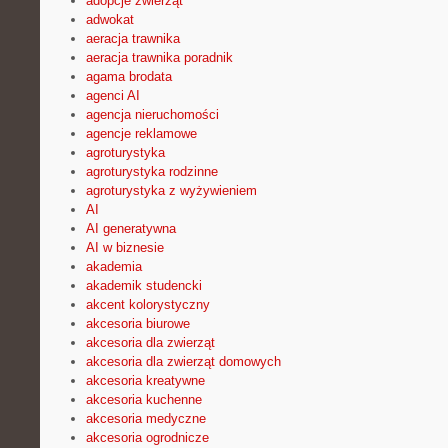
adopcje zwierząt
adwokat
aeracja trawnika
aeracja trawnika poradnik
agama brodata
agenci AI
agencja nieruchomości
agencje reklamowe
agroturystyka
agroturystyka rodzinne
agroturystyka z wyżywieniem
AI
AI generatywna
AI w biznesie
akademia
akademik studencki
akcent kolorystyczny
akcesoria biurowe
akcesoria dla zwierząt
akcesoria dla zwierząt domowych
akcesoria kreatywne
akcesoria kuchenne
akcesoria medyczne
akcesoria ogrodnicze