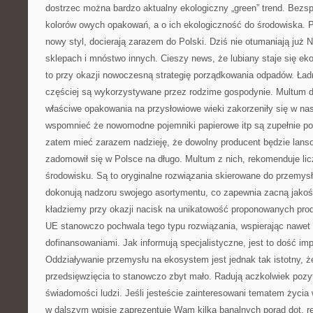
dostrzec można bardzo aktualny ekologiczny „green” trend. Bezs
kolorów owych opakowań, a o ich ekologiczność do środowiska. 
nowy styl, docierają zarazem do Polski. Dziś nie otumaniają już 
sklepach i mnóstwo innych. Cieszy news, że lubiany staje się ek
to przy okazji nowoczesną strategię porządkowania odpadów. Ładn
częściej są wykorzystywane przez rodzime gospodynie. Multum d
właściwe opakowania na przysłowiowe wieki zakorzeniły się w na
wspomnieć że nowomodne pojemniki papierowe itp są zupełnie po
zatem mieć zarazem nadzieję, że dowolny producent będzie lanso
zadomowił się w Polsce na długo. Multum z nich, rekomenduje lic
środowisku. Są to oryginalne rozwiązania skierowane do przemysł
dokonują nadzoru swojego asortymentu, co zapewnia zacną jako
kładziemy przy okazji nacisk na unikatowość proponowanych prod
UE stanowczo pochwala tego typu rozwiązania, wspierając nawet
dofinansowaniami. Jak informują specjalistyczne, jest to dość im
Oddziaływanie przemysłu na ekosystem jest jednak tak istotny, 
przedsięwzięcia to stanowczo zbyt mało. Radują aczkolwiek poz
świadomości ludzi. Jeśli jesteście zainteresowani tematem życia
w dalszym wpisie zaprezentuje Wam kilka banalnych porad dot. 