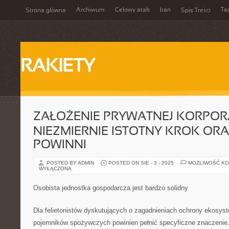
Archiwum
Celowy atak
Iran
Ta
Strona główna
Spis Treści
RAKIETY
ZAŁOŻENIE PRYWATNEJ KORPORA
NIEZMIERNIE ISTOTNY KROK OR
POWINNI
POSTED BY ADMIN
POSTED ON SIE - 3 - 2025
MOŻLIWOŚĆ K
WYŁĄCZONA
Osobista jednostka gospodarcza jest bardzo solidny
Dla felietonistów dyskutujących o zagadnieniach ochrony ekosyst
pojemników spożywczych powinien pełnić specyficzne znaczenie