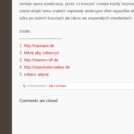
istnieje spora rywalizacja, przez co korzyść czerpie każdy turyst
stanie dzięki temu znaleźć naprawdę atrakcyjne ofert wyjazdów d
tylko po niskich kosztach ale także we wspaniałych standardach.
źródło:
———————————
1.
http://squoquo.de
2.
kliknij aby zobaczyć
3.
http://stamm-cdf.de
4.
http://stassfurter-radios.de
5.
zobacz więcej
CATEGORIES:
WET-OPINIA
Comments are closed.