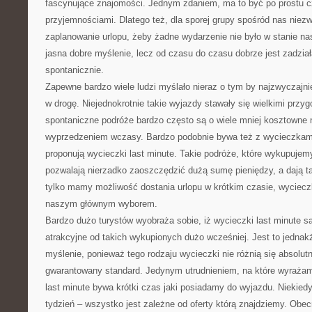
fascynujące znajomości. Jednym zdaniem, ma to być po prostu c
przyjemnościami. Dlatego też, dla sporej grupy spośród nas niez
zaplanowanie urlopu, żeby żadne wydarzenie nie było w stanie n
jasna dobre myślenie, lecz od czasu do czasu dobrze jest zadział
spontanicznie.
Zapewne bardzo wiele ludzi myślało nieraz o tym by najzwyczajni
w drogę. Niejednokrotnie takie wyjazdy stawały się wielkimi przyg
spontaniczne podróże bardzo często są o wiele mniej kosztowne
wyprzedzeniem wczasy. Bardzo podobnie bywa też z wycieczkami 
proponują wycieczki last minute. Takie podróże, które wykupuje
pozwalają nierzadko zaoszczędzić dużą sumę pieniędzy, a dają ta
tylko mamy możliwość dostania urlopu w krótkim czasie, wyciecz
naszym głównym wyborem.
Bardzo dużo turystów wyobraża sobie, iż wycieczki last minute s
atrakcyjne od takich wykupionych dużo wcześniej. Jest to jednak
myślenie, ponieważ tego rodzaju wycieczki nie różnią się absolutn
gwarantowany standard. Jedynym utrudnieniem, na które wyraża
last minute bywa krótki czas jaki posiadamy do wyjazdu. Niekiedy
tydzień – wszystko jest zależne od oferty którą znajdziemy. Obec