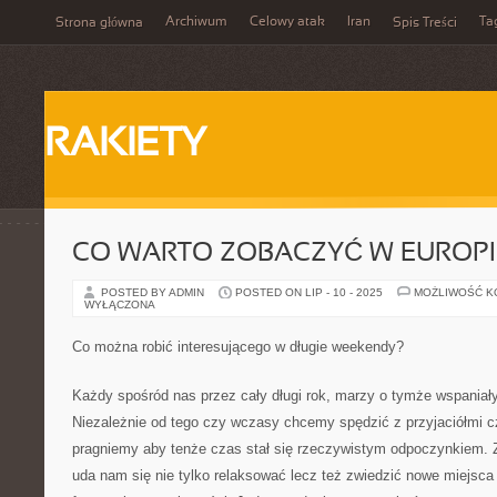
Archiwum
Celowy atak
Iran
Ta
Strona główna
Spis Treści
RAKIETY
CO WARTO ZOBACZYĆ W EUROPI
POSTED BY ADMIN
POSTED ON LIP - 10 - 2025
MOŻLIWOŚĆ 
WYŁĄCZONA
Co można robić interesującego w długie weekendy?
Każdy spośród nas przez cały długi rok, marzy o tymże wspaniały
Niezależnie od tego czy wczasy chcemy spędzić z przyjaciółmi c
pragniemy aby tenże czas stał się rzeczywistym odpoczynkiem.
uda nam się nie tylko relaksować lecz też zwiedzić nowe miejsc