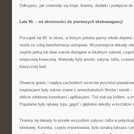
Odkryjesz, jak zmieniały się kroje, tkaniny, dodatki i podejście do 
Lata 90. – od skromności do pierwszych ekstrawagancji
Początek lat 90. to okres, w którym polskie panny młode dopiero 
niosła ze sobą transformacja ustrojowa. Wcześniejsze dekady ofe
zwykle jedną lub dwie suknie dostępne w lokalnym salonie, częs
miejscową krawcową. Materiały były proste: satyna, tafta, czas
klasycznej bieli.
Otwarcie granic i napływ zachodnich wzorców przyniósł prawdziw
inspiracjami były suknie znane z amerykańskich filmów i seriali 
obficie zdobione koronkami i aplikacjami. Tiul stał się królem, a i
Popularne były rękawy typu „gigot” i głębokie dekolty w kształcie 
Tkaniny tej dekady to przede wszystkim satyna i tafta w połyskują
słoniowej. Koronka, często importowana, była oznaką luksusu i pr