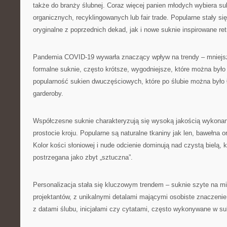
także do branży ślubnej. Coraz więcej panien młodych wybiera su
organicznych, recyklingowanych lub fair trade. Popularne stały si
oryginalne z poprzednich dekad, jak i nowe suknie inspirowane ret
Pandemia COVID-19 wywarła znaczący wpływ na trendy – mniejs
formalne suknie, często krótsze, wygodniejsze, które można było
popularność sukien dwuczęściowych, które po ślubie można było
garderoby.
Współczesne suknie charakteryzują się wysoką jakością wykonan
prostocie kroju. Popularne są naturalne tkaniny jak len, bawełna 
Kolor kości słoniowej i nude odcienie dominują nad czystą bielą, 
postrzegana jako zbyt „sztuczna”.
Personalizacja stała się kluczowym trendem – suknie szyte na mi
projektantów, z unikalnymi detalami mającymi osobiste znaczenie 
z datami ślubu, inicjałami czy cytatami, często wykonywane w su