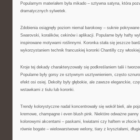
Popularnym materiałem była mikado – sztywna satyna, która pozw
dramatycznych sylwetek.
Zdobienia osiągnęły poziom niemal barokowy – suknie pokrywane 
Swarovski, koralików, cekinów i aplikacji. Popularne były hafty 
inspirowane motywami roślinnymi. Koronka stała się jeszcze bard
wykorzystaniem technik francuskiej koronki Chantilly czy włoskiej
Kroje tej dekady charakteryzowały się podkreślaniem talii i tworz
Popularne były gorsy ze sztywnym usztywnieniem, często sznurow
efekt osi osiej. Dekolty były głębokie, ale zawsze eleganckie, cz
wstawkami z tiulu lub koronki.
Trendy kolorystyczne nadal koncentrowały się wokół bieli, ale poj
kremowe, champagne i even blush pink. Niektóre odważne panny 
kolorowymi akcentami – paskami, kwiatami czy haftem w złocie lu
równie bogate – wielowarstwowe welony, tiary z kryształami, długi