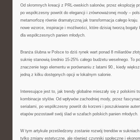
Od skromnych kreacji z PRL-owskich salonów, przez eksplozję prz
po współczesny powrót do elegancji i zrównoważonej mody – pol
metamorfozę równie dramatyczną jak transformacja całego kraju.
nowe wzorce, inspiracje i możliwości, które dzisiaj tworzą bogaty
dla współczesnych panien młodych.
Branża ślubna w Polsce to dziś rynek wart ponad 8 miliardów złot
suknię stanowią średnio 15-25% całego budżetu weselnego. To po
znaczenie tego elementu w porównaniu z latami 90., kiedy większ
jedną z kilku dostępnych opcji w lokalnym salonie.
Interesujące jest to, jak trendy globalne mieszały się z polskimi t
kombinacje stylów. Od wpływów zachodniej mody, przez fascynac
serialami, po współczesny powrót do korzeni i poszukiwanie aute
etapów pozostawił swój ślad w szafach polskich panien młodych.
W tym artykule prześledzony zostanie rozwój trendów w sukniach 
tylko zmiany estetyczne, ale również czynniki społeczne i ekonom