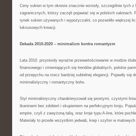
Ceny sukien w tym okresie znacznie wzrosły, szczególnie tych z k
zagranicznych, którzy zaczęli pojawiać się w polskich salonach.
rynek sukien używanych i wypożyczalni, co pozwoliło większej lic
luksusowych kreacji.
Dekada 2010-2020 – minimalizm kontra romantyzm
Lata 2010. przyniosły wyraźne przewartościowanie w modzie ślu
finansowego i zmieniających się trendów globalnych, polskie pan
od przepychu na rzecz bardziej subtelnej elegancji. Pojawiły się 
minimalistyczny i romantyczny boho.
Styl minimalistyczny charakteryzował się prostymi, czystymi linia
tkaninami bez zdobień i skupieniem na perfekcyjnym kroju. Popula
empire, czyli z zawyżoną talią, oraz kroje typu A-line, które poch
Materiały to przede wszystkim jedwab, krep i szyfon w matowyc