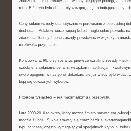
znaczeniu – długie rękawiczki, welony sięgające podłogi, a czas
retro. Biżuteria była obfita i błyszcząca, często imitująca perły i 
Ceny sukien wzrosły dramatycznie w porównaniu z poprzednią de
dochodami Polaków, coraz więcej kobiet mogło sobie pozwolić na
zdarzenia. Salony ślubne zaczęły powstawać w większych miastac
możliwość przymiarek.
Końcówka lat 90. przyniosła już pierwsze oznaki przesady – sukni
ozdobne, z cekinami, perłami, wstążkami i aplikacjami kwiatowym
swoje apogeum w następnej dekadzie, ale już wtedy było widać, ż
boją się odważnych wyborów.
Przełom tysiącleci – era maximalizmu i przepychu
Lata 2000-2010 to okres, który można śmiało nazwać erą „więcej z
modzie ślubnej. Suknie stawały się coraz bardziej ekstrawaganc
typu princess, często wymagającymi specjalnych krynolin, żeby 