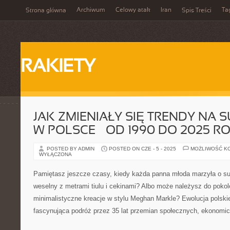
Archiwum
Celowy atak
Iran
Ta
Strona główna
Spis Treści
RAKIETY
JAK ZMIENIAŁY SIĘ TRENDY NA 
W POLSCE – OD 1990 DO 2025 R
POSTED BY ADMIN
POSTED ON CZE - 5 - 2025
MOŻLIWOŚĆ K
WYŁĄCZONA
Pamiętasz jeszcze czasy, kiedy każda panna młoda marzyła o suk
weselny z metrami tiulu i cekinami? Albo może należysz do pokole
minimalistyczne kreacje w stylu Meghan Markle? Ewolucja polskie
fascynująca podróż przez 35 lat przemian społecznych, ekonomic