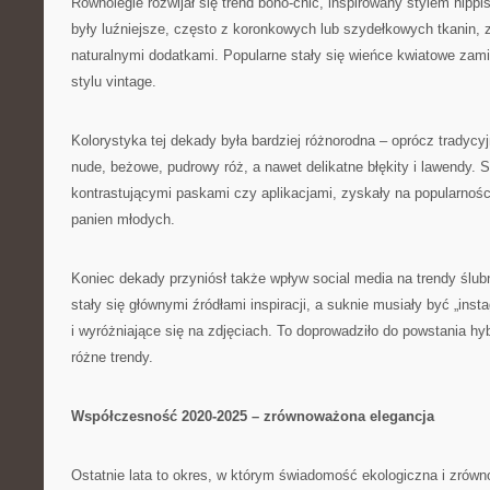
Równolegle rozwijał się trend boho-chic, inspirowany stylem hippi
były luźniejsze, często z koronkowych lub szydełkowych tkanin, z
naturalnymi dodatkami. Popularne stały się wieńce kwiatowe zami
stylu vintage.
Kolorystyka tej dekady była bardziej różnorodna – oprócz tradycyjn
nude, beżowe, pudrowy róż, a nawet delikatne błękity i lawendy. 
kontrastującymi paskami czy aplikacjami, zyskały na popularnoś
panien młodych.
Koniec dekady przyniósł także wpływ social media na trendy ślubn
stały się głównymi źródłami inspiracji, a suknie musiały być „ins
i wyróżniające się na zdjęciach. To doprowadziło do powstania h
różne trendy.
Współczesność 2020-2025 – zrównoważona elegancja
Ostatnie lata to okres, w którym świadomość ekologiczna i zrówn