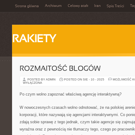
Archiwum
Celowy atak
Iran
Ta
Strona główna
Spis Treści
RAKIETY
ROZMAITOŚĆ BLOGÓW
POSTED BY ADMIN
POSTED ON SIE - 10 - 2025
MOŻLIWOŚĆ 
WYŁĄCZONA
Po czym wolno zapoznać właściwą agencję interaktywną?
W nowoczesnych czasach wolno odnotować, że na polskiej arenie 
korporacji, które nazywają się agencjami interaktywnymi. Co ponie
zdają sobie sprawę z tego jednak, czym takie agencje się zajmuj
wyraźna oraz z pewnością nie tłumaczy tego, czego po pracownik