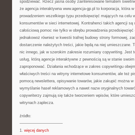
spodziewać. Rzecz jasna osoby zainteresowane tematem świetnie
że agencja interaktywna www.agencja-gp.pl to korporacja, która w
prowadzeniem wszelkiego typu przedsięwzięć mających na celu
konsumentów w sieci internetowej. Kontrahenci takich agencji są
całościową pomoc nie tylko w obrębu prowadzenia przedsięwzięć
jednakowoż również w kwestii trafnej budowy strony formowej, zad
dostarczenie należytych treści, jakie będą na niej umieszczane. T
nic innego, jak w szerokim zakresie rozumiany copywriting. Jest t
usług, którą agencje interaktywne z pewnością są w stanie swoi
zaproponować. Działania wchodzące w zakres copywritingu obejmu
właściwych treści na witryny internetowe konsumentów, ale też pi
pomocą newslettera, opisywanie towarów, jakie zakupić można w 
wymyślanie haseł reklamowych a nawet nazw oryginalnych towaró
copywriterzy zajmują się także tworzeniem wpisów, które umiesz
witrynach zaplecza.
źródło:
———————————
1.
więcej danych