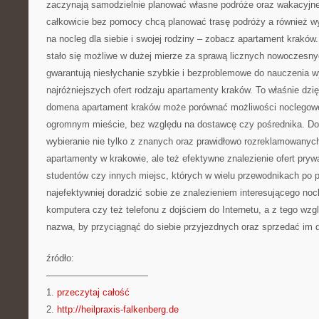
zaczynają samodzielnie planować własne podróże oraz wakacyjn
całkowicie bez pomocy chcą planować trasę podróży a również w
na nocleg dla siebie i swojej rodziny – zobacz apartament kraków
stało się możliwe w dużej mierze za sprawą licznych nowoczesnyc
gwarantują niesłychanie szybkie i bezproblemowe do nauczenia 
najróżniejszych ofert rodzaju apartamenty kraków. To właśnie dzię
domena apartament kraków może porównać możliwości noclegowe
ogromnym mieście, bez względu na dostawcę czy pośrednika. Do
wybieranie nie tylko z znanych oraz prawidłowo rozreklamowanych 
apartamenty w krakowie, ale też efektywne znalezienie ofert pryw
studentów czy innych miejsc, których w wielu przewodnikach po p
najefektywniej doradzić sobie ze znalezieniem interesującego nocl
komputera czy też telefonu z dojściem do Internetu, a z tego wz
nazwa, by przyciągnąć do siebie przyjezdnych oraz sprzedać im d
źródło:
———————————
1.
przeczytaj całość
2.
http://heilpraxis-falkenberg.de