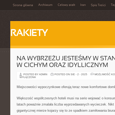
Archiwum
Celowy atak
Iran
Ta
Strona główna
Spis Treści
RAKIETY
NA WYBRZEŻU JESTEŚMY W STA
W CICHYM ORAZ IDYLLICZNYM
POSTED BY ADMIN
POSTED ON SIE - 2 - 2025
MOŻLIWOŚĆ K
WYŁĄCZONA
Miejscowości wypoczynkowe oferują teraz nowe komfortowe dom
Większość współczesnych hoteli musi na serio wojować o konsu
latach poważnie zmalała liczba wyprzedawanych wycieczek. Nikt 
gigantycznej mierze kojarzy się to ze spadkiem zamiłowania biura