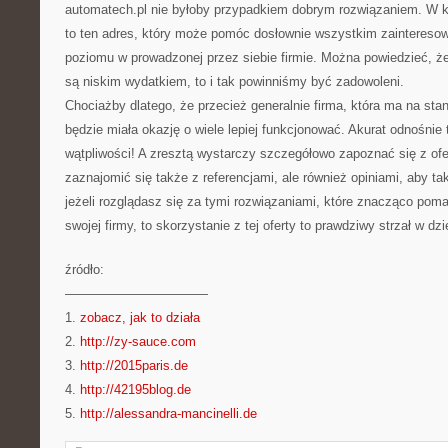
automatech.pl nie byłoby przypadkiem dobrym rozwiązaniem. W k
to ten adres, który może pomóc dosłownie wszystkim zainteres
poziomu w prowadzonej przez siebie firmie. Można powiedzieć, że
są niskim wydatkiem, to i tak powinniśmy być zadowoleni.
Chociażby dlatego, że przecież generalnie firma, która ma na st
będzie miała okazję o wiele lepiej funkcjonować. Akurat odnośni
wątpliwości! A zresztą wystarczy szczegółowo zapoznać się z ofe
zaznajomić się także z referencjami, ale również opiniami, aby t
jeżeli rozglądasz się za tymi rozwiązaniami, które znacząco po
swojej firmy, to skorzystanie z tej oferty to prawdziwy strzał w dzi
źródło:
———————————
1.
zobacz, jak to działa
2.
http://zy-sauce.com
3.
http://2015paris.de
4.
http://42195blog.de
5.
http://alessandra-mancinelli.de