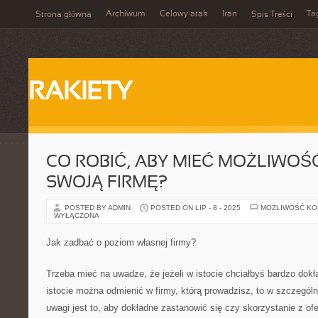
Archiwum
Celowy atak
Iran
Ta
Strona główna
Spis Treści
RAKIETY
CO ROBIĆ, ABY MIEĆ MOŻLIWO
SWOJĄ FIRMĘ?
POSTED BY ADMIN
POSTED ON LIP - 8 - 2025
MOŻLIWOŚĆ K
WYŁĄCZONA
Jak zadbać o poziom własnej firmy?
Trzeba mieć na uwadze, że jeżeli w istocie chciałbyś bardzo dokł
istocie można odmienić w firmy, którą prowadzisz, to w szczegól
uwagi jest to, aby dokładne zastanowić się czy skorzystanie z of