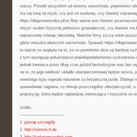
rzeczy. Przede wszystkim od renomy samochodu, pojemności siln
ma się tutaj na myśli, czy jest on osobowy, czy również ciężarow
https://dlaprzewoznika.pl/oc-floty ważne jest również przeznac
służyć osobie fizycznej jednostce gospodarczej, czy również ma
najtreściwiej mówiąc taksówką. Niektóre firmy życzą sobie jeszc
gdzie mieszka właściciel samochodu. Sprawdź https://dlaprzewoz
to ważne ze względu na to, że co poniektóre ulice są bardziej ruch
z tym występuje pokaźniejsze prawdopodobieństwo uszkodzenia 
jednak kierowca przez długi czas jeździł bezkolizyjnie oraz bez 
na to, że jego wielkość składki ubezpieczeniowej będzie niższa, j
swoistego typu nagroda naturalnie za bezpieczną jazdę. Dlatego 
spowodować najpierw, co oferuje poszczególny ubezpieczyciel, a
propozycję, która będzie najbardziej interesująca i korzystna ze
źródło:
———————————
1.
poznaj szczegóły
2.
http://simons-it.de
3.
http://sinlapamuaythai.com