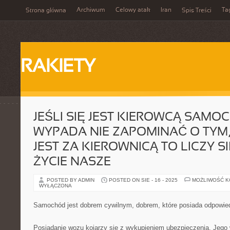
Archiwum
Celowy atak
Iran
Ta
Strona główna
Spis Treści
RAKIETY
JEŚLI SIĘ JEST KIEROWCĄ SAM
WYPADA NIE ZAPOMINAĆ O TYM, Ż
JEST ZA KIEROWNICĄ TO LICZY S
ŻYCIE NASZE
POSTED BY ADMIN
POSTED ON SIE - 16 - 2025
MOŻLIWOŚĆ 
WYŁĄCZONA
Samochód jest dobrem cywilnym, dobrem, które posiada odpowie
Posiadanie wozu kojarzy się z wykupieniem ubezpieczenia. Jego