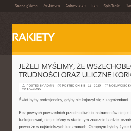
Archiwum
Celowy atak
Iran
Ta
Strona główna
Spis Treści
RAKIETY
JEŻELI MYŚLIMY, ŻE WSZECHOB
TRUDNOŚCI ORAZ ULICZNE KORK
POSTED BY ADMIN
POSTED ON SIE - 11 - 2025
MOŻLIWOŚĆ 
WYŁĄCZONA
Świat byłby profesjonalny, gdyby nie kojarzył się z zagrożeniami
Bez pewnych powszednich przedmiotów lub instrumentów nie jes
funkcjonować, nie jesteśmy w stanie tym znacznie bardziej przeds
pewno że w najśmielszych koszmarach. Okropnym byłoby życie b