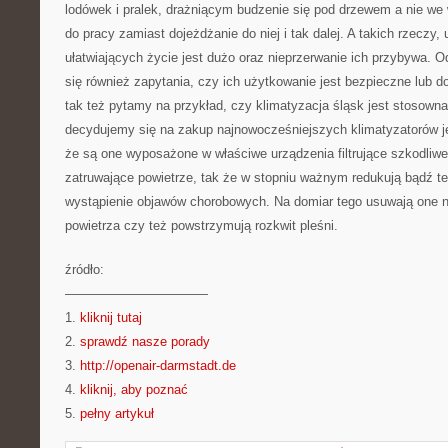
lodówek i pralek, drażniącym budzenie się pod drzewem a nie we w
do pracy zamiast dojeżdżanie do niej i tak dalej. A takich rzeczy
ułatwiających życie jest dużo oraz nieprzerwanie ich przybywa. 
się również zapytania, czy ich użytkowanie jest bezpieczne lub d
tak też pytamy na przykład, czy klimatyzacja śląsk jest stosowna 
decydujemy się na zakup najnowocześniejszych klimatyzatorów j
że są one wyposażone w właściwe urządzenia filtrujące szkodliwe
zatruwające powietrze, tak że w stopniu ważnym redukują bądź te
wystąpienie objawów chorobowych. Na domiar tego usuwają one n
powietrza czy też powstrzymują rozkwit pleśni.
źródło:
———————————
1.
kliknij tutaj
2.
sprawdź nasze porady
3.
http://openair-darmstadt.de
4.
kliknij, aby poznać
5.
pełny artykuł