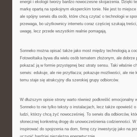
energii i ekologii tworzy bardzo nowoczesne skojarzenia. Dzięk
markę opartą na spokojnym eksperckim tonie. Nie jest to miejsce
ale spójny serwis dla osób, które chcą czytać o technologii w sp
przewaga, bo użytkownicy internetu coraz częściej szukają treści,
uwagę, lecz przede wszystkim realnie pomagają.
Sonneko można opisać także jako most między technologią a co
Fotowoltaika bywa dla wielu osób tematem złożonym, ale dobrze 
pokazać ją w formie przystępnej bez utraty sensu. Taki właśnie 
serwis: edukuje, ale nie przytłacza; pokazuje możliwości, ale nie
temu staje się atrakcyjny dla szerokiej grupy odbiorców.
W dłuższym opisie strony warto również podkreślić emocjonalny w
Sonneko to nie tylko teksty o instalacjach, lecz także opowieść o
ludzi, którzy chcą żyć nowocześniej. To serwis dla odbiorców, któ
słonecznej konkretną drogę do unowocześnienia codzienności. W
inspirować do spojrzenia na dom, firmę czy inwestycję jako na pr
uczynić bardziej niezależną energetycznie.