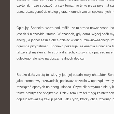
czytelnik może spojrzeć na cały temat nie tylko przez pryzmat 
przez oszczędności, ekologię oraz kierunek zmian społecznych i
Opisując Sonneko, warto podkreślić, że to strona nowoczesna, bo
jest dziś niezwykle istotna. W czasach, gdy coraz więcej osób m
energii, a jednocześnie chce działać w duchu zrównoważonego ro
ogromną przydatność. Sonneko pokazuje, że energia słoneczna to 
także styl myślenia. To strona dla tych, którzy chcą patrzeć na e
odległego, ale jako na obszar realnych decyzji.
Bardzo dużą zaletą tej witryny jest jej poradnikowy charakter. 
jako internetowy przewodnik, ponieważ pozwala w uporządkowany
rozwiązań opartych na energii słońca. Czytelnik otrzymuje nie tyl
także praktyczne spojrzenie. Dzięki temu treści mogą zaintereso
dopiero rozważają zakup paneli, jak i tych, którzy chcą rozwinąć p