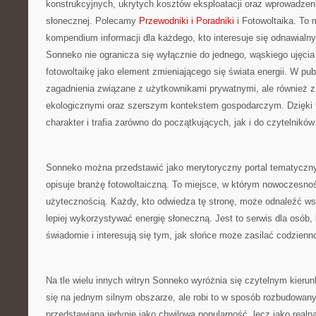
konstrukcyjnych, ukrytych kosztów eksploatacji oraz wprowadzeni
słonecznej. Polecamy
Przewodniki i Poradniki
i Fotowoltaika. To 
kompendium informacji dla każdego, kto interesuje się odnawialny
Sonneko nie ogranicza się wyłącznie do jednego, wąskiego ujęcia
fotowoltaikę jako element zmieniającego się świata energii. W publ
zagadnienia związane z użytkownikami prywatnymi, ale również z
ekologicznymi oraz szerszym kontekstem gospodarczym. Dzięki 
charakter i trafia zarówno do początkujących, jak i do czytelni
Sonneko można przedstawić jako merytoryczny portal tematyczny
opisuje branżę fotowoltaiczną. To miejsce, w którym nowoczesnoś
użytecznością. Każdy, kto odwiedza tę stronę, może odnaleźć ws
lepiej wykorzystywać energię słoneczną. Jest to serwis dla osób,
świadomie i interesują się tym, jak słońce może zasilać codzienn
Na tle wielu innych witryn Sonneko wyróżnia się czytelnym kieru
się na jednym silnym obszarze, ale robi to w sposób rozbudowany. 
przedstawiana jedynie jako chwilowa popularność, lecz jako realn