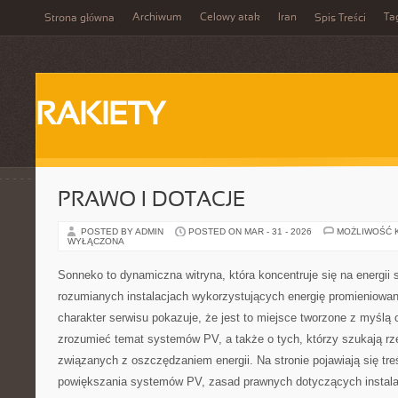
Archiwum
Celowy atak
Iran
Ta
Strona główna
Spis Treści
RAKIETY
PRAWO I DOTACJE
POSTED BY ADMIN
POSTED ON MAR - 31 - 2026
MOŻLIWOŚĆ 
WYŁĄCZONA
Sonneko to dynamiczna witryna, która koncentruje się na energii 
rozumianych instalacjach wykorzystujących energię promieniowa
charakter serwisu pokazuje, że jest to miejsce tworzone z myślą o
zrozumieć temat systemów PV, a także o tych, którzy szukają rze
związanych z oszczędzaniem energii. Na stronie pojawiają się tr
powiększania systemów PV, zasad prawnych dotyczących instalacji,