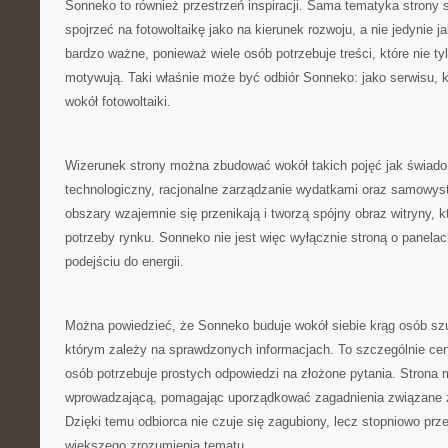
Sonneko to również przestrzeń inspiracji. Sama tematyka strony 
spojrzeć na fotowoltaikę jako na kierunek rozwoju, a nie jedynie j
bardzo ważne, ponieważ wiele osób potrzebuje treści, które nie ty
motywują. Taki właśnie może być odbiór Sonneko: jako serwisu, 
wokół fotowoltaiki.
Wizerunek strony można zbudować wokół takich pojęć jak świad
technologiczny, racjonalne zarządzanie wydatkami oraz samowys
obszary wzajemnie się przenikają i tworzą spójny obraz witryny, 
potrzeby rynku. Sonneko nie jest więc wyłącznie stroną o panela
podejściu do energii.
Można powiedzieć, że Sonneko buduje wokół siebie krąg osób szu
którym zależy na sprawdzonych informacjach. To szczególnie cen
osób potrzebuje prostych odpowiedzi na złożone pytania. Strona m
wprowadzającą, pomagając uporządkować zagadnienia związane z
Dzięki temu odbiorca nie czuje się zagubiony, lecz stopniowo prz
większego zrozumienia tematu.