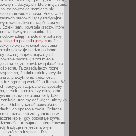
dowany na decyzjach, które mają sens.
 to, że powrót do rzemiosła nie
zucenia nowoczesności. Przeciwnie,
zesnych pracowni łączy tradycyjne
nowym wzornictwem i współczesnym
. Dzięki temu powstają rzeczy, które
ione w dawnym szacunku dla
le odpowiadają na aktualne potrzeby
ów.
blog dla początkujących
może
pokojnie wejść w świat tworzenia
emiosło pokazuje bardzo podobną
cy ręcznej: najważniejsze jest
anowanie podstaw, zrozumienie
zgoda na to, że prawdziwa jakość nie
pośpiechu. Ta zasada łączy różne
przypomina, że dobre efekty zwykle
czasu, praktyki oraz uważności.
a też ogromną wartość kulturową. W
ych tradycjach zapisane są sposoby
na, metalu, tkaniny czy gliny, które
ywane przez pokolenia. Gdy takie
 zanikają, tracimy coś więcej niż tylko
ukcji. Gubimy część opowieści o
ziach i ich sposobie życia. Ochrona
ie musi oznaczać zamykania go w
cznie lepiej, gdy pozostaje żywe,
zienności, rozwijane i interpretowane
dy tradycja nie jest martwym
ale źródłem inspiracji. Dla