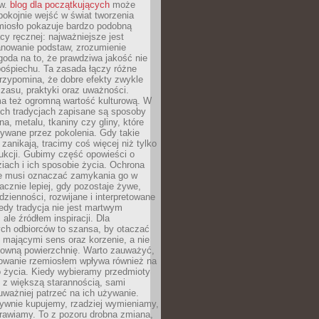
ów.
blog dla początkujących
może
pokojnie wejść w świat tworzenia
emiosło pokazuje bardzo podobną
cy ręcznej: najważniejsze jest
anowanie podstaw, zrozumienie
zgoda na to, że prawdziwa jakość nie
pośpiechu. Ta zasada łączy różne
przypomina, że dobre efekty zwykle
czasu, praktyki oraz uważności.
a też ogromną wartość kulturową. W
ych tradycjach zapisane są sposoby
na, metalu, tkaniny czy gliny, które
ywane przez pokolenia. Gdy takie
 zanikają, tracimy coś więcej niż tylko
ukcji. Gubimy część opowieści o
ziach i ich sposobie życia. Ochrona
ie musi oznaczać zamykania go w
cznie lepiej, gdy pozostaje żywe,
zienności, rozwijane i interpretowane
dy tradycja nie jest martwym
ale źródłem inspiracji. Dla
ch odbiorców to szansa, by otaczać
 mającymi sens oraz korzenie, a nie
ktowną powierzchnię. Warto zauważyć,
sowanie rzemiosłem wpływa również na
 życia. Kiedy wybieramy przedmioty
z większą starannością, sami
ważniej patrzeć na ich używanie.
sywnie kupujemy, rzadziej wymieniamy,
rawiamy. To z pozoru drobna zmiana,