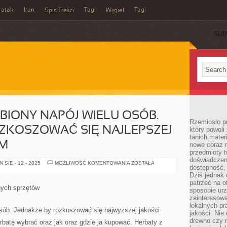
 atak
Iran
Tagi
Tagi
Spis Treści
Węgiel
SUB
BIONY NAPÓJ WIELU OSÓB.
Rzemiosło p
ZKOSZOWAĆ SIĘ NAJLEPSZEJ
który powoli
tanich mater
EM
nowe coraz 
przedmioty t
doświadczen
HERBATA
SIE - 12 - 2025
MOŻLIWOŚĆ KOMENTOWANIA
ZOSTAŁA
dostępność, 
TO
ULUBIONY
Dziś jednak 
NAPÓJ
patrzeć na o
WIELU
nych sprzętów
sposobie ur
OSÓB.
MIMO
zainteresowa
TO
lokalnych p
ABY
osób. Jednakże by rozkoszować się najwyższej jakości
jakości. Nie
ROZKOSZOWAĆ
SIĘ
drewno czy 
batę wybrać oraz jak oraz gdzie ja kupować. Herbaty z
NAJLEPSZEJ