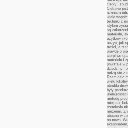
ciepły i zbu
Ciekawe jest
oznacza odr
wiele współc
techniki z 
stylem życia
są zakorzen
materiału, a
użytkownik
uczyć, jak s
treści, a rz
prawdę o pra
cierpliwe op
materiału i 
powstaje w 
dziedziny i 
rodzą się z 
Rzemiosło m
wielu lokaln
obróbki drew
były przekaz
umiejętności
metodę prod
miejscu, lud
rzemiosła n
muzeum. Zna
obecne w cod
na nowo. Wte
eksponatem, 