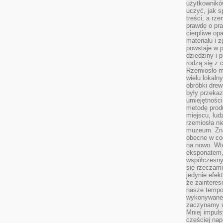
użytkownik
uczyć, jak s
treści, a rz
prawdę o pra
cierpliwe op
materiału i 
powstaje w 
dziedziny i 
rodzą się z 
Rzemiosło m
wielu lokaln
obróbki drew
były przekaz
umiejętności
metodę prod
miejscu, lud
rzemiosła n
muzeum. Zna
obecne w cod
na nowo. Wte
eksponatem, 
współczesny
się rzeczami
jedynie efe
że zaintere
nasze tempo
wykonywane 
zaczynamy u
Mniej impul
częściej nap