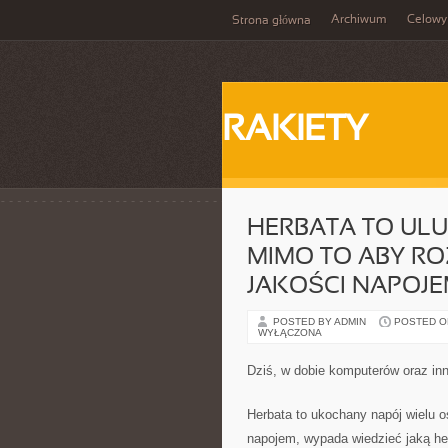
Archiwum
Celowy
Strona główna
RAKIETY
HERBATA TO ULU
MIMO TO ABY RO
JAKOŚCI NAPOJ
POSTED BY ADMIN
POSTED ON 
WYŁĄCZONA
Dziś, w dobie komputerów oraz in
Herbata to ukochany napój wielu 
napojem, wypada wiedzieć jaką her