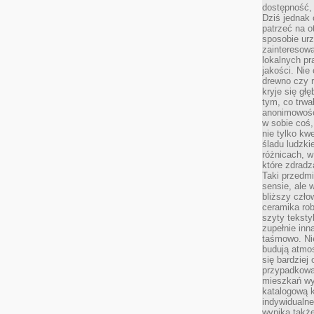
dostępność, 
Dziś jednak 
patrzeć na o
sposobie ur
zainteresowa
lokalnych p
jakości. Nie
drewno czy 
kryje się gł
tym, co trwa
anonimowośc
w sobie coś,
nie tylko kwe
śladu ludzki
różnicach, w
które zdradz
Taki przedmi
sensie, ale 
bliższy czło
ceramika rob
szyty teksty
zupełnie inn
taśmowo. Ni
budują atmos
się bardziej
przypadkowa.
mieszkań wyg
katalogową 
indywidualn
wynika takż