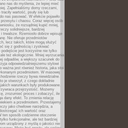
no nas do myślenia, że lepiej mieć
epiej. Zapełnialiśmy domy rzeczami,
traciły wartość, psuły się lub
do nas pasować. W efekcie pojawiło
 przesytu i chaosu. Coraz więcej osób
wniosku, że rozsądniej kupić mniej,
zeczy solidniejsze, bardziej
i trwalsze. Rzemiosło dobrze wpisuje
anę. Nie oferuje przedmiotów
h, lecz takich, które mogą służyć
zeć się z godnością i zyskiwać
 podejście jest korzystne nie tylko
 ale też ekologicznie. Mniej wyrzucania
ej odpadów, a większy szacunek do
rzyja odpowiedzialniejszemu stylowi
o ważna jest również historia, jaka stoi
wykonanym przedmiotem. W masowej
chodzenie rzeczy bywa niewidzialne.
to je stworzył, z czego dokładnie
 jakich warunkach były produkowane.
rzywraca przejrzystość. Możemy
ę, zrozumieć proces i zobaczyć, ile
 dany efekt. To zmienia relację
wiekiem a przedmiotem. Przestajemy
eczy jako chwilowe narzędzia, a
ostrzegać ich wartość oraz
W ten sposób codzienne otoczenie
 tylko funkcjonalne, ale też bardziej
om urządzony z myślą o jakości nie
susowy. Może być prosty, ale spójny,