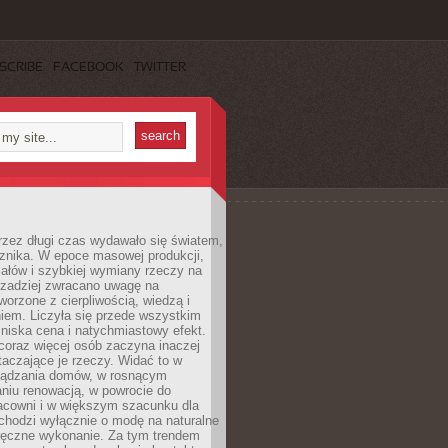
SCRIBE
FACEBOOK
TWITTER
rzez długi czas wydawało się światem,
 znika. W epoce masowej produkcji,
iałów i szybkiej wymiany rzeczy na
rzadziej zwracano uwagę na
worzone z cierpliwością, wiedzą i
iem. Liczyła się przede wszystkim
niska cena i natychmiastowy efekt.
coraz więcej osób zaczyna inaczej
taczające je rzeczy. Widać to w
ządzania domów, w rosnącym
niu renowacją, w powrocie do
racowni i w większym szacunku dla
 chodzi wyłącznie o modę na naturalne
ręczne wykonanie. Za tym trendem