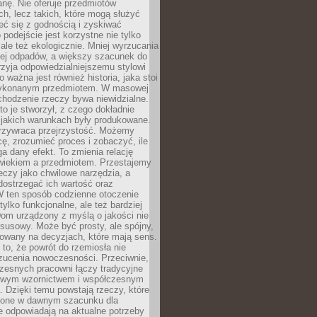
anę. Nie oferuje przedmiotów
h, lecz takich, które mogą służyć
zeć się z godnością i zyskiwać
 podejście jest korzystne nie tylko
 ale też ekologicznie. Mniej wyrzucania
ej odpadów, a większy szacunek do
rzyja odpowiedzialniejszemu stylowi
o ważna jest również historia, jaka stoi
wykonanym przedmiotem. W masowej
chodzenie rzeczy bywa niewidzialne.
to je stworzył, z czego dokładnie
 jakich warunkach były produkowane.
rzywraca przejrzystość. Możemy
ę, zrozumieć proces i zobaczyć, ile
 dany efekt. To zmienia relację
wiekiem a przedmiotem. Przestajemy
eczy jako chwilowe narzędzia, a
ostrzegać ich wartość oraz
W ten sposób codzienne otoczenie
 tylko funkcjonalne, ale też bardziej
om urządzony z myślą o jakości nie
susowy. Może być prosty, ale spójny,
dowany na decyzjach, które mają sens.
 to, że powrót do rzemiosła nie
zucenia nowoczesności. Przeciwnie,
zesnych pracowni łączy tradycyjne
nowym wzornictwem i współczesnym
. Dzięki temu powstają rzeczy, które
ione w dawnym szacunku dla
le odpowiadają na aktualne potrzeby