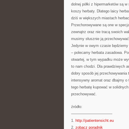
dolnej półki z hipermarketów są w
koszy herbaty. Dlatego laicy herba
dziś w większych miastach herbac
Przechorowywane są one w specja
zewnątrz oraz nie tracą swoich w
musimy słusznie ją przechowywać.
Jedynie w owym czasie będziemy 
– polecamy herbata zasadowa. Po
otwartej, w tym wypadku może wyw
to nam chodzi. Dla prawdziwych am
dobry sposób jej przechowywania 
intensywny aromat oraz dbajmy o t
tego herbatę kupować w solidnych
przechowywać.
źródło:
———————————
1.
http://patientensicht.eu
2.
zobacz poradnik