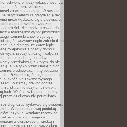
 konsekwencje. Uczy wdzięczności za
e nam służą, oraz większej
ności za własne decyzje. W świecie
na natychmiastową gratyfikację taki
enia może wydawać się staroświecki,
u osób staje się właśnie wyrazem
dojrzałości. Nie chodzi o powrót do
 lecz o mądrzejszy wybór przyszłości.
atego rzemiosło znów przyciąga
latego, że wszyscy nagle zatęsknili za
ami, ale dlatego, że coraz lepiej
enę bylejakości. Chcemy domów
wdziwych, rzeczy bardziej trwałych i
tóre nie rozpada się po jednym
ukamy przedmiotów, z którymi da się
ację, a nie tylko przez chwilę z nich
Rzemiosło odpowiada na tę potrzebę
afnie. Przypomina, że piękno nie musi
we, a jakość nie zawsze wymaga
zasem wystarczy drewno dobrze
kanina starannie uszyta i człowiek,
ój fach. Właśnie w tej prostocie kryje
rej przez długi czas nie potrafiliśmy
rzez długi czas wydawało się światem,
 znika. W epoce masowej produkcji,
iałów i szybkiej wymiany rzeczy na
rzadziej zwracano uwagę na
worzone z cierpliwością, wiedzą i
iem. Liczyła się przede wszystkim