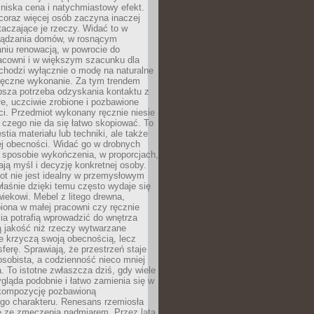
niska cena i natychmiastowy efekt.
coraz więcej osób zaczyna inaczej
taczające je rzeczy. Widać to w
ządzania domów, w rosnącym
niu renowacją, w powrocie do
racowni i w większym szacunku dla
 chodzi wyłącznie o modę na naturalne
ręczne wykonanie. Za tym trendem
ębsza potrzeba odzyskania kontaktu z
łe, uczciwie zrobione i pozbawione
i. Przedmiot wykonany ręcznie niesie
 czego nie da się łatwo skopiować. To
stia materiału lub techniki, ale także
ej obecności. Widać go w drobnych
 sposobie wykończenia, w proporcjach,
ają myśl i decyzję konkretnej osoby.
ot nie jest idealny w przemysłowym
właśnie dzięki temu często wydaje się
wiekowi. Mebel z litego drewna,
iona w małej pracowni czy ręcznie
lia potrafią wprowadzić do wnętrza
ą jakość niż rzeczy wytwarzane
e krzyczą swoją obecnością, lecz
ferę. Sprawiają, że przestrzeń staje
 osobista, a codzienność nieco mniej
 To istotne zwłaszcza dziś, gdy wiele
ląda podobnie i łatwo zamienia się w
kompozycję pozbawioną
ego charakteru. Renesans rzemiosła
e ze zmęczenia nadmiarem. Przez lata