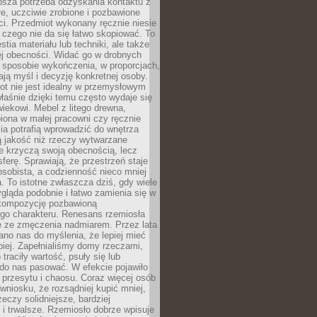
ębsza potrzeba odzyskania kontaktu z
łe, uczciwie zrobione i pozbawione
i. Przedmiot wykonany ręcznie niesie
 czego nie da się łatwo skopiować. To
stia materiału lub techniki, ale także
ej obecności. Widać go w drobnych
 sposobie wykończenia, w proporcjach,
ają myśl i decyzję konkretnej osoby.
ot nie jest idealny w przemysłowym
właśnie dzięki temu często wydaje się
wiekowi. Mebel z litego drewna,
iona w małej pracowni czy ręcznie
lia potrafią wprowadzić do wnętrza
ą jakość niż rzeczy wytwarzane
e krzyczą swoją obecnością, lecz
ferę. Sprawiają, że przestrzeń staje
 osobista, a codzienność nieco mniej
 To istotne zwłaszcza dziś, gdy wiele
ląda podobnie i łatwo zamienia się w
kompozycję pozbawioną
ego charakteru. Renesans rzemiosła
e ze zmęczenia nadmiarem. Przez lata
no nas do myślenia, że lepiej mieć
epiej. Zapełnialiśmy domy rzeczami,
traciły wartość, psuły się lub
do nas pasować. W efekcie pojawiło
 przesytu i chaosu. Coraz więcej osób
wniosku, że rozsądniej kupić mniej,
zeczy solidniejsze, bardziej
i trwalsze. Rzemiosło dobrze wpisuje