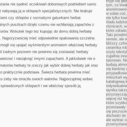
kryje się gł
JAKOŚCI
 stanie nie spełnić oczekiwań doborowych podniebień samo
NAPOJEM
tym, co trwa
anonimowośc
t nabywają ją w sklepach specjalistycznych. Nie brakuje
w sobie coś,
iarni czy sklepów z rozmaitymi gatunkami herbat.
nie tylko kwe
śladu ludzki
lnych puszkach dzięki czemu nie wchłaniają zapachów z
różnicach, w
które zdradz
alorów. Wskutek tego tez kupując do domu dobrą herbatę
Taki przedmi
 Najprzyzwoiciej mieć odpowiednie opakowania szczelne.
sensie, ale 
bliższy czło
mogli się upajać wyśmienitym aromatem właściwej herbaty
ceramika rob
d żadnym pozorem nie powinno się zostawiać herbaty
szyty teksty
zupełnie inn
ietrzeć i nasiąknąć innymi zapachami. A jakkolwiek nie o
taśmowo. Ni
budują atmos
atorów herbaty te rzeczy jak wybór dobrej herbaty jak oraz
się bardziej
to praktycznie podstawa. Świeża herbata powinna mieć
przypadkowa.
mieszkań wyg
o żeby nie straciła swoich walorów. Najporządniej wobec
katalogową 
 sprawdzonych sklepach i we właściwy sposób ją
indywidualn
wynika takż
przyzwyczaja
więcej niż l
które szybko 
przestawały 
się poczucie
dochodzi do 
ale wybrać r
przemyślane 