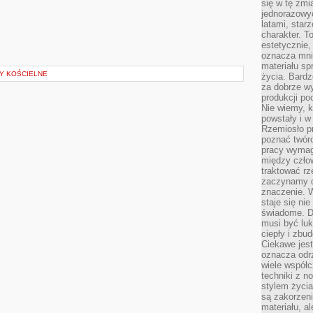
się w tę zmi
jednorazowyc
latami, star
charakter. To
estetycznie,
oznacza mni
materiału sp
Y KOŚCIELNE
życia. Bardz
za dobrze 
produkcji po
Nie wiemy, k
powstały i w
Rzemiosło p
poznać twórc
pracy wymaga
między czło
traktować rz
zaczynamy d
znaczenie. 
staje się nie
świadome. D
musi być luk
ciepły i zbu
Ciekawe jest
oznacza odr
wiele współc
techniki z 
stylem życia
są zakorzen
materiału, a