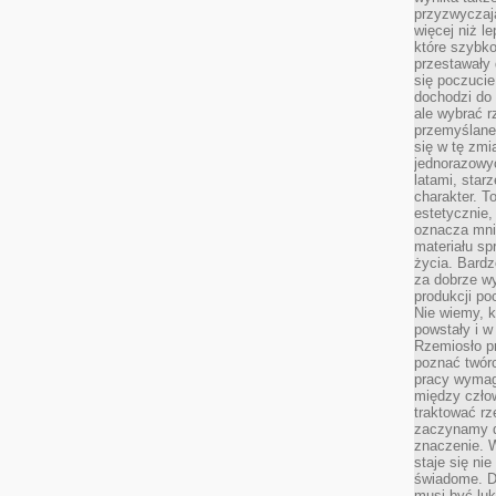
przyzwyczaja
więcej niż l
które szybko 
przestawały 
się poczucie
dochodzi do 
ale wybrać r
przemyślane 
się w tę zmi
jednorazowyc
latami, star
charakter. To
estetycznie,
oznacza mni
materiału sp
życia. Bardz
za dobrze 
produkcji po
Nie wiemy, k
powstały i w
Rzemiosło p
poznać twórc
pracy wymaga
między czło
traktować rz
zaczynamy d
znaczenie. 
staje się nie
świadome. D
musi być luk