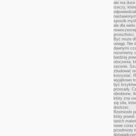
ale ma duże
rzeczy, któr
odpowiedzial
nastawionym 
sposób myśl
ale dla wiel
nowoczesnej 
przeszłości,
Być może dl
uwagę. Nie d
dawnymi czas
rozumiemy c
bardziej pra
otoczenia, k
sezonie. Sz
zbudować rel
korzystać. 
wyjątkowo tr
być krzykli
przesady. C
obrobione, t
który zna sw
się siła, któ
dostrzec.
Rzemiosło p
który powoli
tanich mater
nowe coraz 
przedmioty t
doświadczen