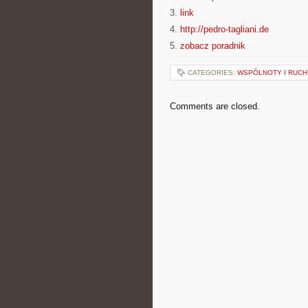
3.
link
4.
http://pedro-tagliani.de
5.
zobacz poradnik
CATEGORIES:
WSPÓLNOTY I RUCH
Comments are closed.