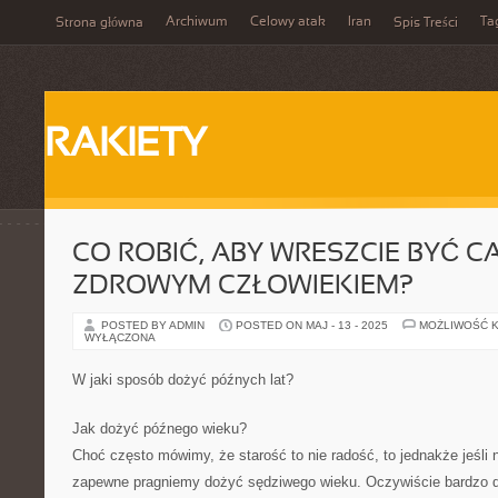
Archiwum
Celowy atak
Iran
Ta
Strona główna
Spis Treści
RAKIETY
CO ROBIĆ, ABY WRESZCIE BYĆ C
ZDROWYM CZŁOWIEKIEM?
POSTED BY ADMIN
POSTED ON MAJ - 13 - 2025
MOŻLIWOŚĆ 
WYŁĄCZONA
W jaki sposób dożyć późnych lat?
Jak dożyć późnego wieku?
Choć często mówimy, że starość to nie radość, to jednakże jeśli n
zapewne pragniemy dożyć sędziwego wieku. Oczywiście bardzo d