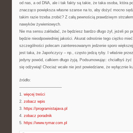
od nas, a od DNA, ale i tak fakty są takie, że taka osoba, która po
znacząco powiększa własne szanse na to, aby dożyć mocno sędz
takim razie trzeba zrobić? Z całą pewnością prawdziwym strzałem
nawyków żywieniowych.
Nie ma sensu zakładać, że będziesz bardzo długo żył, jeżeli po p
będzie nieodpowiedniej jakości. Akurat odnośnie tego ciężko mieć
szczególności polecam zainteresowanym jedzenie sporo większej
jest taka, że Japończycy – np., często jedzą ryby. I właśnie prze
jedyny powód, całkiem długo żyją. Podsumowując: chciałbyś żyć c
się odżywiaj! Chociaż wcale nie jest powiedziane, że wyłącznie ku
źródło:
———————————
1.
więcej treści
2.
zobacz wpis
3.
https://programistajava.pl
4.
zobacz poradnik
5.
https://www.rymar.com.pl