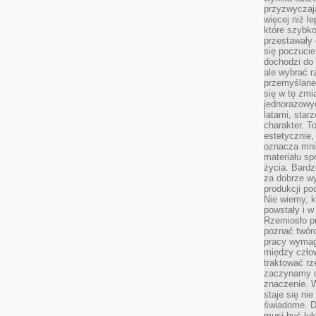
przyzwyczaja
więcej niż l
które szybko 
przestawały 
się poczucie
dochodzi do 
ale wybrać r
przemyślane 
się w tę zmi
jednorazowyc
latami, star
charakter. To
estetycznie,
oznacza mni
materiału sp
życia. Bardz
za dobrze 
produkcji po
Nie wiemy, k
powstały i w
Rzemiosło p
poznać twórc
pracy wymaga
między czło
traktować rz
zaczynamy d
znaczenie. 
staje się nie
świadome. D
musi być luk