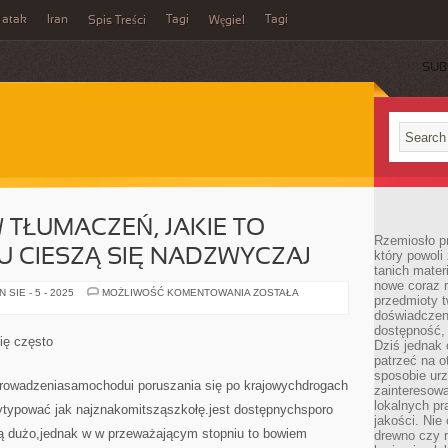
 atak
Iran
Tagi
Tagi
Spis Treści
Węgiel
SUB
 TŁUMACZEŃ, JAKIE TO
Rzemiosło p
KU CIESZĄ SIĘ NADZWYCZAJ
który powoli
tanich mater
nowe coraz 
JEDNYM
SIE - 5 - 2025
MOŻLIWOŚĆ KOMENTOWANIA
ZOSTAŁA
przedmioty t
Z
TYPÓW
doświadczen
TŁUMACZEŃ,
dostępność, 
JAKIE
ię często
Dziś jednak 
TO
DZISIAJ
patrzeć na o
NA
sposobie ur
RYNKU
owadzeniasamochodui poruszania się po krajowychdrogach
zainteresowa
CIESZĄ
SIĘ
lokalnych p
typować jak najznakomitsząszkołę.jest dostępnychsporo
NADZWYCZAJ
jakości. Nie
ją dużo,jednak w w przeważającym stopniu to bowiem
drewno czy 