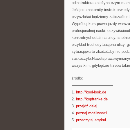
odinstruktora zależyna czym mamy
Jeślijestznakomity instruktorwtedy
przyszłości będziemy zaliczaćtest
Wypróbuj kurs prawa jazdy warsza
profesjonalnej nauki. oczywiścieo
konkretnychdetali na ulicy. istot
przykład trudnesytuacjena ulicy,
sytuacjęwarto zbadaćaby nic pod
zaskoczyło.Nawetsprawawymianyo
wszystkim, gdybędzie trzeba takie
źródło:
———————————
1.
http://kool-look.de
2.
http://kopftanke.de
3.
przejdź dalej
4.
poznaj możliwości
5.
przeczytaj artykuł