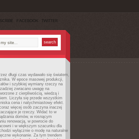
SCRIBE
FACEBOOK
TWITTER
rzez długi czas wydawało się światem,
 znika. W epoce masowej produkcji,
iałów i szybkiej wymiany rzeczy na
rzadziej zwracano uwagę na
worzone z cierpliwością, wiedzą i
iem. Liczyła się przede wszystkim
niska cena i natychmiastowy efekt.
coraz więcej osób zaczyna inaczej
taczające je rzeczy. Widać to w
ządzania domów, w rosnącym
niu renowacją, w powrocie do
racowni i w większym szacunku dla
 chodzi wyłącznie o modę na naturalne
ręczne wykonanie. Za tym trendem