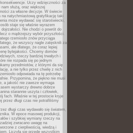
 konsekwencje. Uczy wdzięczności za
e nam służą, oraz większej
ności za własne decyzje. W świecie
na natychmiastową gratyfikację taki
enia może wydawać się staroświecki,
u osób staje się właśnie wyrazem
dojrzałości. Nie chodzi o powrót do
 lecz o mądrzejszy wybór przyszłości.
atego rzemiosło znów przyciąga
latego, że wszyscy nagle zatęsknili za
ami, ale dlatego, że coraz lepiej
enę bylejakości. Chcemy domów
wdziwych, rzeczy bardziej trwałych i
tóre nie rozpada się po jednym
ukamy przedmiotów, z którymi da się
ację, a nie tylko przez chwilę z nich
Rzemiosło odpowiada na tę potrzebę
afnie. Przypomina, że piękno nie musi
we, a jakość nie zawsze wymaga
zasem wystarczy drewno dobrze
kanina starannie uszyta i człowiek,
ój fach. Właśnie w tej prostocie kryje
rej przez długi czas nie potrafiliśmy
rzez długi czas wydawało się światem,
 znika. W epoce masowej produkcji,
iałów i szybkiej wymiany rzeczy na
rzadziej zwracano uwagę na
worzone z cierpliwością, wiedzą i
iem. Liczyła się przede wszystkim