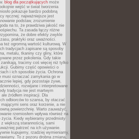
ów.
blog dla początkujących
może
pokojnie wejść w świat tworzenia
emiosło pokazuje bardzo podobną
cy ręcznej: najważniejsze jest
anowanie podstaw, zrozumienie
zgoda na to, że prawdziwa jakość nie
pośpiechu. Ta zasada łączy różne
przypomina, że dobre efekty zwykle
czasu, praktyki oraz uważności.
a też ogromną wartość kulturową. W
ych tradycjach zapisane są sposoby
na, metalu, tkaniny czy gliny, które
ywane przez pokolenia. Gdy takie
 zanikają, tracimy coś więcej niż tylko
ukcji. Gubimy część opowieści o
ziach i ich sposobie życia. Ochrona
ie musi oznaczać zamykania go w
cznie lepiej, gdy pozostaje żywe,
zienności, rozwijane i interpretowane
dy tradycja nie jest martwym
ale źródłem inspiracji. Dla
ch odbiorców to szansa, by otaczać
 mającymi sens oraz korzenie, a nie
ktowną powierzchnię. Warto zauważyć,
sowanie rzemiosłem wpływa również na
 życia. Kiedy wybieramy przedmioty
z większą starannością, sami
ważniej patrzeć na ich używanie.
sywnie kupujemy, rzadziej wymieniamy,
rawiamy. To z pozoru drobna zmiana,