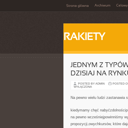
Archiwum
Celowy
Strona główna
RAKIETY
JEDNYM Z TYPÓW
DZISIAJ NA RYN
POSTED BY ADMIN
POSTED ON 
WYŁĄCZONA
Na pewno wielu ludzi zastanawia s
kiedymamy chęć nabyćzdolnościpr
na pewno wcześniejpowinniśmy wy
propozycji,owychkursów, które da