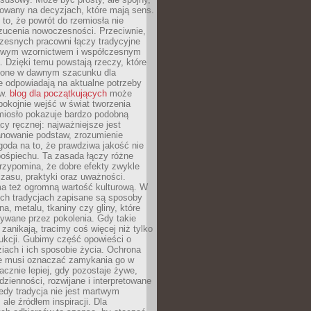
dowany na decyzjach, które mają sens.
 to, że powrót do rzemiosła nie
zucenia nowoczesności. Przeciwnie,
zesnych pracowni łączy tradycyjne
nowym wzornictwem i współczesnym
. Dzięki temu powstają rzeczy, które
ione w dawnym szacunku dla
le odpowiadają na aktualne potrzeby
ów.
blog dla początkujących
może
pokojnie wejść w świat tworzenia
emiosło pokazuje bardzo podobną
cy ręcznej: najważniejsze jest
anowanie podstaw, zrozumienie
zgoda na to, że prawdziwa jakość nie
pośpiechu. Ta zasada łączy różne
przypomina, że dobre efekty zwykle
czasu, praktyki oraz uważności.
a też ogromną wartość kulturową. W
ych tradycjach zapisane są sposoby
na, metalu, tkaniny czy gliny, które
ywane przez pokolenia. Gdy takie
 zanikają, tracimy coś więcej niż tylko
ukcji. Gubimy część opowieści o
ziach i ich sposobie życia. Ochrona
ie musi oznaczać zamykania go w
cznie lepiej, gdy pozostaje żywe,
zienności, rozwijane i interpretowane
dy tradycja nie jest martwym
ale źródłem inspiracji. Dla