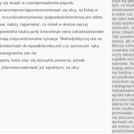
kryje się gł
 się skupić w czasieprowadzenia pojazdu.
tym, co trwa
anonimowośc
znacznieprościejjestskoncentrować się ulicy, na której w
w sobie coś,
. oczywiściekorzystaniez podpowiedziinstruktora jest dobre.
nie tylko kwe
śladu ludzki
wa. należy zapamiętać, co mówił w okresie naszej
różnicach, w
dpowiednia nauka jazdy koncentruje sięna zakodowaniusobie
które zdradz
Taki przedmi
niemają miejsceróżnorodne sytuacje. Niekiedydotyczą one na
sensie, ale 
bliższy czło
 gdziedochodzi do wypadków,stłuczeń czy wymuszeń. taką
ceramika rob
czasegzaminu nas nie
szyty teksty
zupełnie inn
pony może stać się niezwykle pomocna, przede
taśmowo. Ni
 zdarzeniezrealizować już wpraktyce, na ulicy.
budują atmos
się bardziej
przypadkowa.
mieszkań wyg
katalogową 
indywidualn
wynika takż
przyzwyczaja
więcej niż l
które szybko 
przestawały 
się poczucie
dochodzi do 
ale wybrać r
przemyślane 