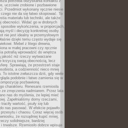
ębsza potrzeba odzyskania kontaktu z
łe, uczciwie zrobione i pozbawione
i. Przedmiot wykonany ręcznie niesie
 czego nie da się łatwo skopiować. To
stia materiału lub techniki, ale także
ej obecności. Widać go w drobnych
 sposobie wykończenia, w proporcjach,
ają myśl i decyzję konkretnej osoby.
ot nie jest idealny w przemysłowym
właśnie dzięki temu często wydaje się
wiekowi. Mebel z litego drewna,
iona w małej pracowni czy ręcznie
lia potrafią wprowadzić do wnętrza
ą jakość niż rzeczy wytwarzane
e krzyczą swoją obecnością, lecz
ferę. Sprawiają, że przestrzeń staje
 osobista, a codzienność nieco mniej
 To istotne zwłaszcza dziś, gdy wiele
ląda podobnie i łatwo zamienia się w
kompozycję pozbawioną
ego charakteru. Renesans rzemiosła
e ze zmęczenia nadmiarem. Przez lata
no nas do myślenia, że lepiej mieć
epiej. Zapełnialiśmy domy rzeczami,
traciły wartość, psuły się lub
do nas pasować. W efekcie pojawiło
 przesytu i chaosu. Coraz więcej osób
wniosku, że rozsądniej kupić mniej,
zeczy solidniejsze, bardziej
i trwalsze. Rzemiosło dobrze wpisuje