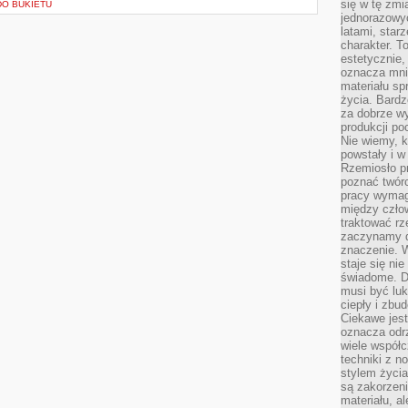
się w tę zmi
DO BUKIETU
jednorazowyc
latami, star
charakter. To
estetycznie,
oznacza mni
materiału sp
życia. Bardz
za dobrze 
produkcji po
Nie wiemy, k
powstały i w
Rzemiosło p
poznać twórc
pracy wymaga
między czło
traktować rz
zaczynamy d
znaczenie. 
staje się nie
świadome. D
musi być luk
ciepły i zbu
Ciekawe jest
oznacza odr
wiele współc
techniki z 
stylem życia
są zakorzen
materiału, a