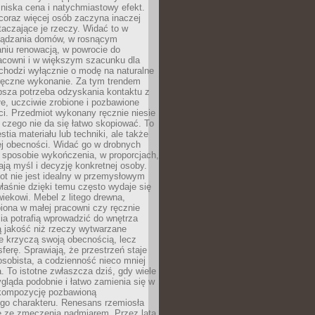
niska cena i natychmiastowy efekt.
coraz więcej osób zaczyna inaczej
taczające je rzeczy. Widać to w
ządzania domów, w rosnącym
niu renowacją, w powrocie do
racowni i w większym szacunku dla
 chodzi wyłącznie o modę na naturalne
ręczne wykonanie. Za tym trendem
ębsza potrzeba odzyskania kontaktu z
łe, uczciwie zrobione i pozbawione
i. Przedmiot wykonany ręcznie niesie
 czego nie da się łatwo skopiować. To
stia materiału lub techniki, ale także
ej obecności. Widać go w drobnych
 sposobie wykończenia, w proporcjach,
ają myśl i decyzję konkretnej osoby.
ot nie jest idealny w przemysłowym
właśnie dzięki temu często wydaje się
wiekowi. Mebel z litego drewna,
iona w małej pracowni czy ręcznie
lia potrafią wprowadzić do wnętrza
ą jakość niż rzeczy wytwarzane
e krzyczą swoją obecnością, lecz
ferę. Sprawiają, że przestrzeń staje
 osobista, a codzienność nieco mniej
 To istotne zwłaszcza dziś, gdy wiele
ląda podobnie i łatwo zamienia się w
kompozycję pozbawioną
ego charakteru. Renesans rzemiosła
e ze zmęczenia nadmiarem. Przez lata