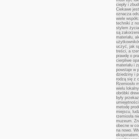
ciepły i zbu
Ciekawe jest
oznacza odr
wiele współc
techniki z 
stylem życia
są zakorzen
materiału, a
użytkownik
uczyć, jak s
treści, a rz
prawdę o pra
cierpliwe op
materiału i 
powstaje w 
dziedziny i 
rodzą się z 
Rzemiosło m
wielu lokaln
obróbki drew
były przekaz
umiejętności
metodę prod
miejscu, lud
rzemiosła n
muzeum. Zna
obecne w cod
na nowo. Wte
eksponatem, 