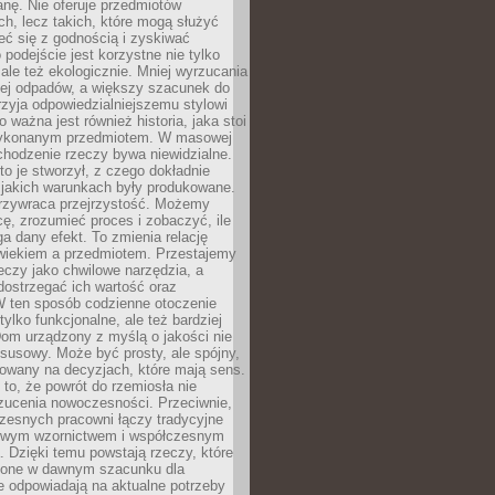
anę. Nie oferuje przedmiotów
h, lecz takich, które mogą służyć
zeć się z godnością i zyskiwać
 podejście jest korzystne nie tylko
 ale też ekologicznie. Mniej wyrzucania
ej odpadów, a większy szacunek do
rzyja odpowiedzialniejszemu stylowi
o ważna jest również historia, jaka stoi
wykonanym przedmiotem. W masowej
chodzenie rzeczy bywa niewidzialne.
to je stworzył, z czego dokładnie
 jakich warunkach były produkowane.
rzywraca przejrzystość. Możemy
ę, zrozumieć proces i zobaczyć, ile
 dany efekt. To zmienia relację
wiekiem a przedmiotem. Przestajemy
eczy jako chwilowe narzędzia, a
ostrzegać ich wartość oraz
W ten sposób codzienne otoczenie
 tylko funkcjonalne, ale też bardziej
om urządzony z myślą o jakości nie
susowy. Może być prosty, ale spójny,
dowany na decyzjach, które mają sens.
 to, że powrót do rzemiosła nie
zucenia nowoczesności. Przeciwnie,
zesnych pracowni łączy tradycyjne
nowym wzornictwem i współczesnym
. Dzięki temu powstają rzeczy, które
ione w dawnym szacunku dla
le odpowiadają na aktualne potrzeby