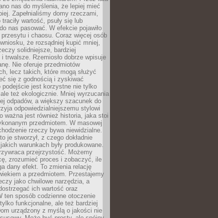
no nas do myślenia, że lepiej mieć
epiej. Zapełnialiśmy domy rzeczami,
traciły wartość, psuły się lub
do nas pasować. W efekcie pojawiło
 przesytu i chaosu. Coraz więcej osób
wniosku, że rozsądniej kupić mniej,
zeczy solidniejsze, bardziej
i trwalsze. Rzemiosło dobrze wpisuje
anę. Nie oferuje przedmiotów
h, lecz takich, które mogą służyć
zeć się z godnością i zyskiwać
 podejście jest korzystne nie tylko
 ale też ekologicznie. Mniej wyrzucania
ej odpadów, a większy szacunek do
rzyja odpowiedzialniejszemu stylowi
o ważna jest również historia, jaka stoi
wykonanym przedmiotem. W masowej
chodzenie rzeczy bywa niewidzialne.
to je stworzył, z czego dokładnie
 jakich warunkach były produkowane.
rzywraca przejrzystość. Możemy
ę, zrozumieć proces i zobaczyć, ile
 dany efekt. To zmienia relację
wiekiem a przedmiotem. Przestajemy
eczy jako chwilowe narzędzia, a
ostrzegać ich wartość oraz
W ten sposób codzienne otoczenie
 tylko funkcjonalne, ale też bardziej
om urządzony z myślą o jakości nie
susowy. Może być prosty, ale spójny,