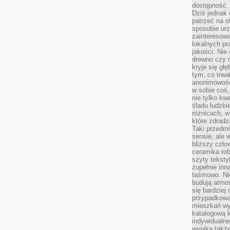
dostępność, 
Dziś jednak 
patrzeć na o
sposobie ur
zainteresowa
lokalnych p
jakości. Nie
drewno czy 
kryje się gł
tym, co trwa
anonimowośc
w sobie coś,
nie tylko kwe
śladu ludzki
różnicach, w
które zdradz
Taki przedmi
sensie, ale 
bliższy czło
ceramika rob
szyty teksty
zupełnie inn
taśmowo. Ni
budują atmos
się bardziej
przypadkowa.
mieszkań wyg
katalogową 
indywidualn
wynika takż