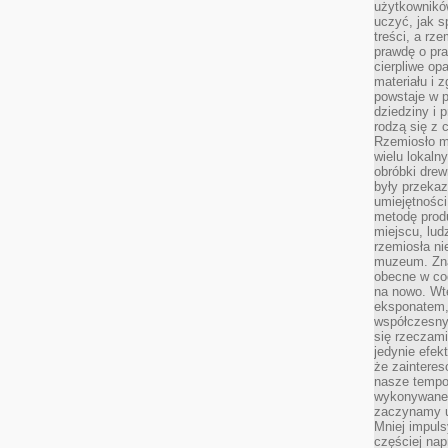
użytkownik
uczyć, jak s
treści, a rz
prawdę o pra
cierpliwe op
materiału i 
powstaje w 
dziedziny i 
rodzą się z 
Rzemiosło m
wielu lokaln
obróbki drew
były przekaz
umiejętności
metodę prod
miejscu, lud
rzemiosła n
muzeum. Zna
obecne w cod
na nowo. Wte
eksponatem, 
współczesny
się rzeczami
jedynie efe
że zaintere
nasze tempo
wykonywane 
zaczynamy u
Mniej impul
częściej nap