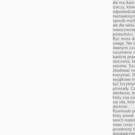
ale ma duże
rzeczy, któr
odpowiedzial
nastawionym 
sposób myśl
ale dla wiel
nowoczesnej 
przeszłości,
Być może dl
uwagę. Nie d
dawnymi czas
rozumiemy c
bardziej pra
otoczenia, k
sezonie. Sz
zbudować rel
korzystać. 
wyjątkowo tr
być krzykli
przesady. C
obrobione, t
który zna sw
się siła, któ
dostrzec.
Rzemiosło p
który powoli
tanich mater
nowe coraz 
przedmioty t
doświadczen