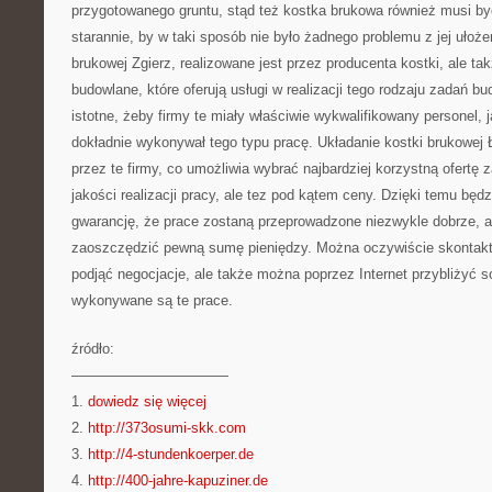
przygotowanego gruntu, stąd też kostka brukowa również musi by
starannie, by w taki sposób nie było żadnego problemu z jej ułoż
brukowej Zgierz, realizowane jest przez producenta kostki, ale tak
budowlane, które oferują usługi w realizacji tego rodzaju zadań b
istotne, żeby firmy te miały właściwie wykwalifikowany personel, 
dokładnie wykonywał tego typu pracę. Układanie kostki brukowej 
przez te firmy, co umożliwia wybrać najbardziej korzystną ofert
jakości realizacji pracy, ale tez pod kątem ceny. Dzięki temu bę
gwarancję, że prace zostaną przeprowadzone niezwykle dobrze, a
zaoszczędzić pewną sumę pieniędzy. Można oczywiście skontakto
podjąć negocjacje, ale także można poprzez Internet przybliżyć s
wykonywane są te prace.
źródło:
———————————
1.
dowiedz się więcej
2.
http://373osumi-skk.com
3.
http://4-stundenkoerper.de
4.
http://400-jahre-kapuziner.de