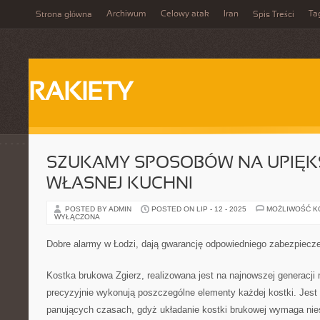
Archiwum
Celowy atak
Iran
Ta
Strona główna
Spis Treści
RAKIETY
SZUKAMY SPOSOBÓW NA UPIĘK
WŁASNEJ KUCHNI
POSTED BY ADMIN
POSTED ON LIP - 12 - 2025
MOŻLIWOŚĆ 
WYŁĄCZONA
Dobre alarmy w Łodzi, dają gwarancję odpowiedniego zabezpiecz
Kostka brukowa Zgierz, realizowana jest na najnowszej generacji
precyzyjnie wykonują poszczególne elementy każdej kostki. Jest
panujących czasach, gdyż układanie kostki brukowej wymaga nie